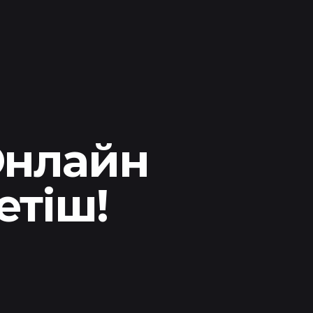
Онлайн
етіш!