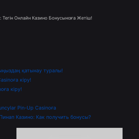
: Тегін Онлайн Казино Бонусынıзға Жетіш!
ыңыздаң қатынау туралы!
asinoға кіру!
oға кіру!
ncylar Pin-Up Casinoға
Пинап Казино: Как получить бонусы?