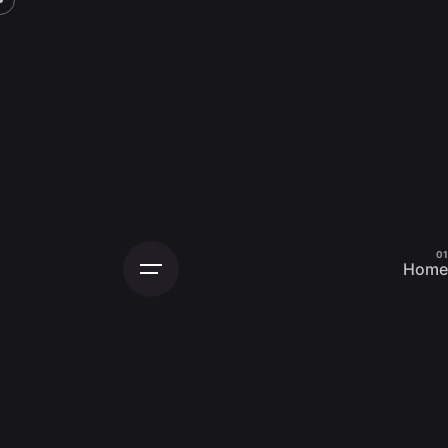
Skip
to
content
Home