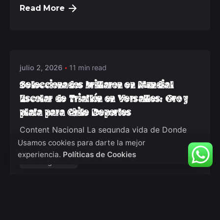
Read More
Posted by
deep_admin_2021
julio 2, 2026
11 min read
Seleccionados brillaron en Mundial
Escolar de Triatlón en Versalles: Oro y
plata para Chile Deportes
Content Nacional La segunda vida de Donde
Golpea el Monito Colegio Monjas...
Usamos cookies para darte la mejor
experiencia.
Políticas de Cookies
Uncategorized
Read More
Posted by
deep_admin_2021