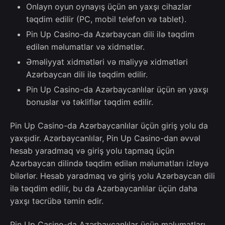
Onlayn oyun oynayış üçün ən yaxşı cihazlar
təqdim edilir (PC, mobil telefon və tablet).
Pin Up Casino-da Azərbaycan dili ilə təqdim
edilən məlumatlar və xidmətlər.
Əməliyyat xidmətləri və maliyyə xidmətləri
Azərbaycan dili ilə təqdim edilir.
Pin Up Casino-da Azərbaycanlılar üçün ən yaxşı
bonuslar və təkliflər təqdim edilir.
Pin Up Casino-da Azərbaycanlılar üçün giriş yolu da
yaxşıdir. Azərbaycanlılar, Pin Up Casino-dan əvvəl
hesab yaradmaq və giriş yolu tapmaq üçün
Azərbaycan dilində təqdim edilən məlumatları izləyə
bilərlər. Hesab yaradmaq və giriş yolu Azərbaycan dili
ilə təqdim edilir, bu da Azərbaycanlılar üçün daha
yaxşı təcrübə təmin edir.
Pin Up Casino-da Azərbaycanlılar üçün məlumatları