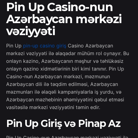
Pin Up Casino-nun
Azərbaycan mərkəzi
vəziyyəti
Pin Up
pin-up casino giriş
Casino Azərbaycan
mərkəzi vəziyyəti ilə əlaqədar mühüm rol oynayır. Bu
onlayn kazino, Azərbaycanın məşhur və təhlükəsiz
onlayn qazino xidmətlərinin biri kimi tanınır. Pin Up
Casino-nun Azərbaycan mərkəzi, məzmunun
Azərbaycan dili ilə təqdim edilməsi, Azərbaycan
məzmunları ilə əlaqəli kampaniyalarla iş yurdu, və
Azərbaycan məzhebinin əhəmiyyətini qəbul etməsi
vasitəsilə mərkəzi vəziyyətini təmin edir.
Pin Up Giriş və Pinap Az
Pin Up Casino-nun Azərbaycan mərkəzi vəziyyəti ilə