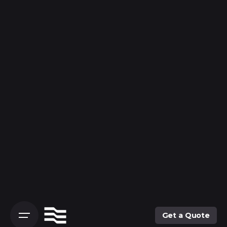
Skip
to
content
Get a Quote