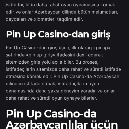
istifadəçilərin daha rahat oyun oynamasına kömək
edir və onlar Azərbaycan dilində bütün məlumatları,
qaydaları və xidmətləri təqdim edir.
Pin Up Casino-dan giriş
Pin Up Casino-dan giriş üçün, ilk olaraq «pinup»
sətirində «pin up giriş» ifadəsini daxil edərək
sitemizdən giriş yolu açıla bilər. Bu proses,
istifadəçilərin sitemizdə daha rahat və sürətli istifadə
etməsinə kömək edir. Pin Up Casino-da Azərbaycan
dilindən istifadə etmək, istifadəçilərin oyun
oynamasında daha yaxşı deneyim yaradır və onlar
daha rahat və sürətli oyun oynayə bilərlər.
Pin Up Casino-da
Azərbaycanlılar üçün