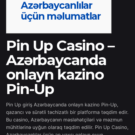
Azərbaycanlılar
üçün məlumatlar
Pin Up Casino –
Azərbaycanda
onlayn kazino
Pin-Up
Pin Up giriş Azərbaycanda onlayn kazino Pin-Up,
qazancı və sürətli təchizatlı bir platforma təqdim edir.
Bu casino, Azərbaycanın məsləhətçiləri və məzmun
mühitlərinə uyğun olaraq təqdim edilir. Pin Up Casino,
Azərbaycanlılar üçün ən yaxşı onlayn oyun