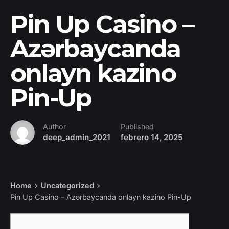
Pin Up Casino –
Azərbaycanda
onlayn kazino
Pin-Up
Author
Published
deep_admin_2021
febrero 14, 2025
Home
Uncategorized
Pin Up Casino – Azərbaycanda onlayn kazino Pin-Up