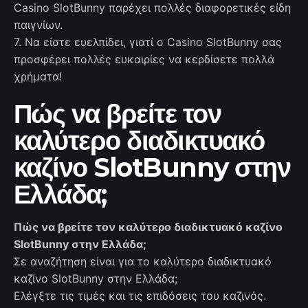
Casino SlotBunny παρέχει πολλές διαφορετικές είδη
παιγνίων.
7. Να είστε ευελπίδει, γιατί ο Casino SlotBunny σας
προσφέρει πολλές ευκαιρίες να κερδίσετε πολλά
χρήματα!
Πώς να βρείτε τον
καλύτερο διαδικτυακό
καζίνο SlotBunny στην
Ελλάδα;
Πώς να βρείτε τον καλύτερο διαδικτυακό καζίνο
SlotBunny στην Ελλάδα;
Σε αναζήτηση είναι για το καλύτερο διαδικτυακό
καζίνο SlotBunny στην Ελλάδα;
Ελέγξτε τις τιμές και τις επιδόσεις του καζινός.