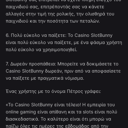
παιχνιδιού σας, επιτρέποντάς σας να κάνετε
αλλαγές στην τιμή της ρολικής, την ολισθηρά του
παιχνιδιού και την ποσότητα των πεταλών.
6. Πολύ εύκολο να παίξετε: Το Casino SlotBunny
είναι πολύ εύκολο να παίξετε, με ένα φάσμα χρήστη
πολύ εύκολο να χρησιμοποιηθεί.
7. Δωρεάν προσπάθεια: Μπορείτε να δοκιμάσετε το
Casino SlotBunny δωρεάν, πριν από να αποφασίσετε
να παίξετε με πραγματικά νόμισμα.
Ένας χρήστης με το όνομα Πέτρος γράφει:
«Το Casino SlotBunny είναι τέλειο! Η εμπειρία του
online gaming είναι απίθανη και τα slots είναι πολύ
διασκεδαστικά. Το καλύτερο είναι ότι μπορώ να
παίζω όλες τις ημέρες της εβδομάδας από την