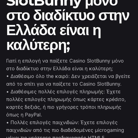
SlotBunny μόνο
στο διαδίκτυο στην
Ελλάδα είναι η
καλύτερη;
Γιατί η επιλογή να παίξετε Casino SlotBunny μόνο
στο διαδίκτυο στην Ελλάδα είναι η καλύτερη;
• Διαθέσιμο όλο the καιρό: Δεν χρειάζεται να βγείτε
από το σπίτι για να παίξετε το Casino SlotBunny.
• Διαθέσιμες πολλές επιλογές πληρωμής: Έχετε
πολλές επιλογές πληρωμής όπως κάρτες κρédιτο,
καρτές δεξιάς, ή πιο γρήγορες τρόποι πληρωμής
όπως η PayPal.
• Πολλές επιλογές παιχνιδιών: Έχετε επιλογές
παιχνιδιών από τις πιο διαδεδομένες μicrogaming
μέχρι τις νεότερες προδιαγραφές HTML5.