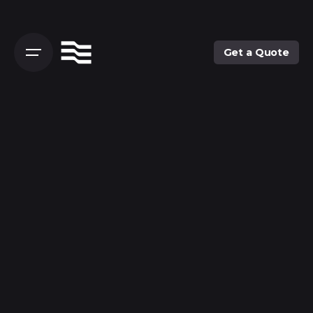
Get a Quote