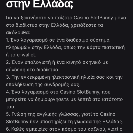
στην Ελλάδα;
Για να ξεκινήσετε να παίζετε Casino SlotBunny μόνο
στο διαδίκτυο στην Ελλάδα, χρειάζεστε τα
ακόλουθα:
1. Ένα λογαριασμό σε ένα διαθέσιμο σύστημα
πληρωμών στην Ελλάδα, όπως την κάρτα πιστωτική
ή το e-wallet.
2. Έναν υπολογιστή ή ένα κινητό σκηνικό με
σύνδεση στο διαδίκτυο.
3. Την εγκεκριμένη ηλεκτρονική ηλικία σας και την
επαλήθευση της συνδρομής σας.
4. Ένα λογαριασμό στο Casino SlotBunny, που
μπορείτε να δημιουργήσετε με λεπτά στο ιστότοπο
του.
5. Γνώση της αγγλικής γλώσσας, γιατί το Casino
SlotBunny δεν υποστηρίζει τη γλώσσα της Ελλάδας.
6. Καλές εμπειρίες στον κόσμο του καζινού, γιατί ο