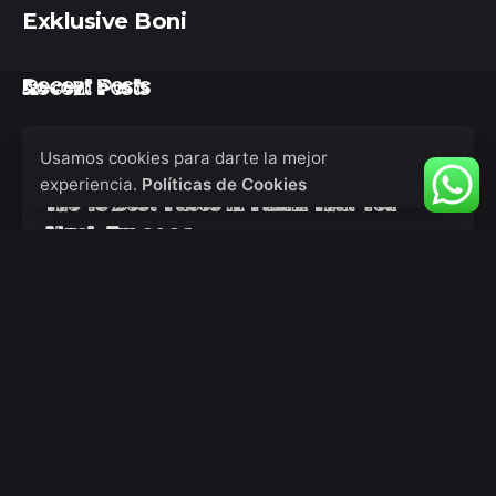
Exklusive Boni
Posted by
Recent Posts
deep_admin_2021
Usamos cookies para darte la mejor
julio 22, 2026
6 min read
experiencia.
Políticas de Cookies
The 18 Best Tacos in Tulum That You
Must-Try 2026
Content LA TAQUERÍA · ᴘɪɴᴄʜᴇꜱ ᴛᴀᴄᴏꜱ ꜱʜᴏᴘ
Opiniones, Horarios y Teléfonos de...
Uncategorized
Read More
Posted by
deep_admin_2021