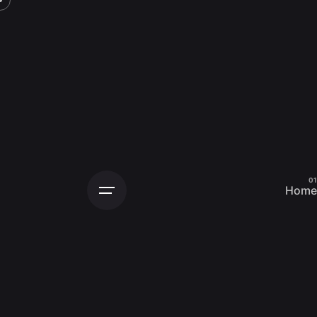
Skip
to
content
Home