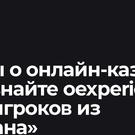
 о онлайн-ка
знайте оexper
игроков из
ана»