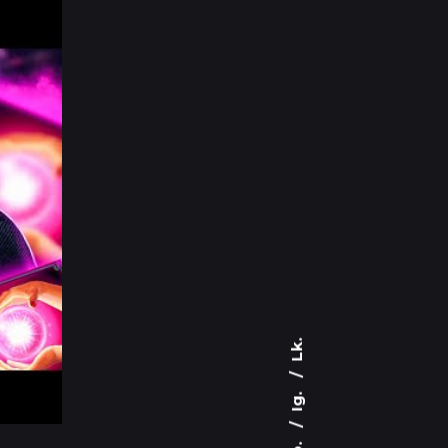
Lk.
Ig.