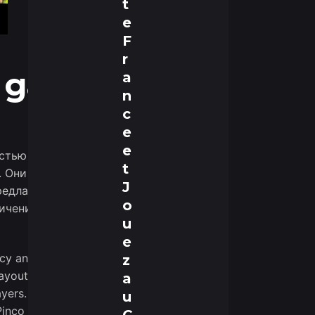
t
e
F
r
i gamblers
a
n
c
e
e
стью и честностью. Несмотря на
t
в. Они отмечают быстрые выплаты
J
редлагает привлекательные
o
ничения на вывод средств, общие
u
e
ncy and honesty. Despite being
z
 payouts of winnings and a wide range
a
layers. Despite some complaints
u
Pinco Casino remains positive.»