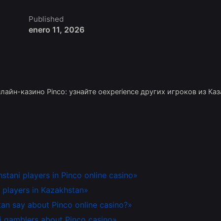
Published
enero 11, 2026
лайн-казино Pinco: узнайте оexperience других игроков из Ка
stani players in Pinco online casino»
m players in Kazakhstan»
an say about Pinco online casino?»
i gamblers about Pinco casino»