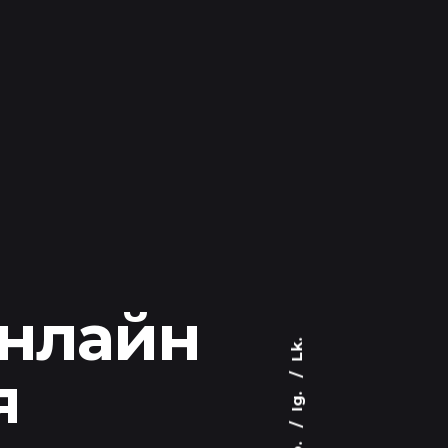
онлайн
Lk.
я
Ig.