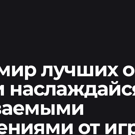
мир лучших 
и наслаждайс
ваемыми
ениями от иг