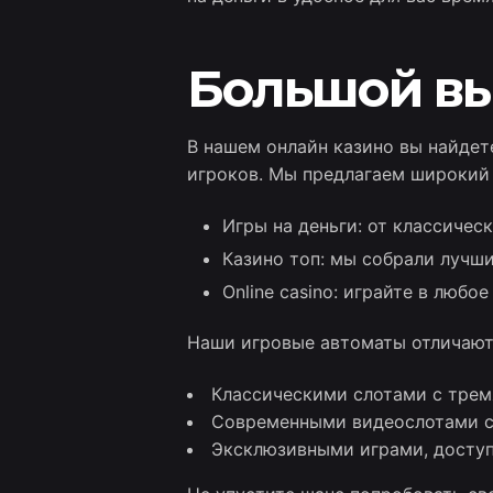
Большой вы
В нашем онлайн казино вы найдет
игроков. Мы предлагаем широкий 
Игры на деньги: от классичес
Казино топ: мы собрали лучши
Online casino: играйте в люб
Наши игровые автоматы отличают
Классическими слотами с трем
Современными видеослотами с 
Эксклюзивными играми, доступ