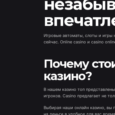
незабы
впечатл
Игровые автоматы, слоты и игры н
сейчас. Online casino и casino on
Почему сто
казино?
В нашем казино топ представлены
игроков. Casino предлагает не то
Выбирая наши онлайн казино, вы 
на деньги в удобное для вас вре