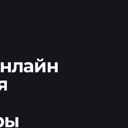
онлайн
я
ры