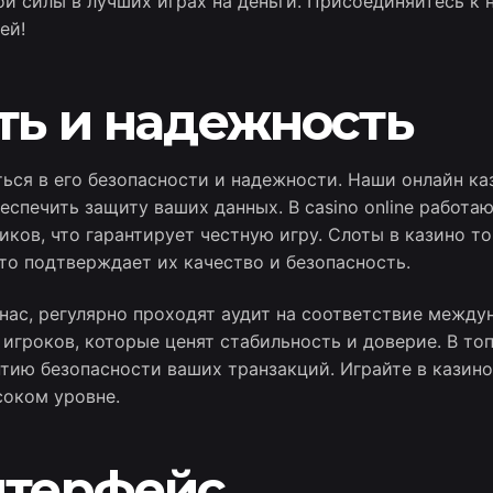
и силы в лучших играх на деньги. Присоединяйтесь к 
ей!
ть и надежность
ться в его безопасности и надежности. Наши онлайн к
еспечить защиту ваших данных. В casino online работа
иков, что гарантирует честную игру. Слоты в казино т
о подтверждает их качество и безопасность.
 нас, регулярно проходят аудит на соответствие межд
 игроков, которые ценят стабильность и доверие. В то
тию безопасности ваших транзакций. Играйте в казино 
оком уровне.
нтерфейс