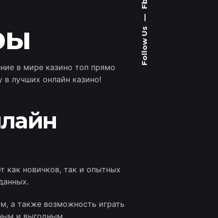
Fb.
—
ры
Follow Us
ение в мире казино топ прямо
у в лучших oнлайн казино!
нлайн
т как новичков, так и опытных
данных.
м, а также возможность играть
ным и выгодным.