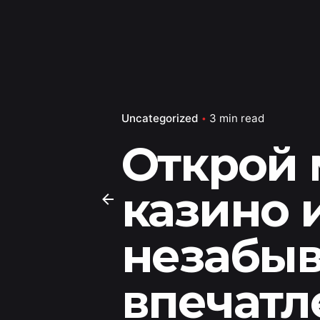
Uncategorized
3 min read
Открой 
казино 
незабы
впечатл