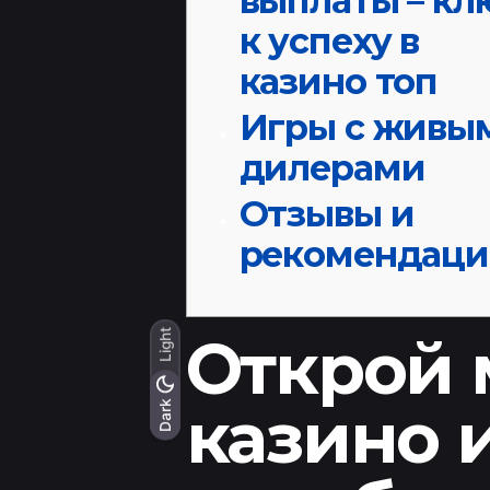
выплаты – кл
к успеху в
казино топ
Игры с живы
дилерами
Отзывы и
рекомендац
Открой 
Light
казино 
Light
Dark
Dark