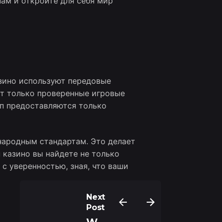
нам и откройте для себя мир
азино используют передовые
ют только проверенные игровые
оп предоставляются только
ународным стандартам. Это делает
п казино вы найдете не только
с уверенностью, зная, что ваши
Next
Post