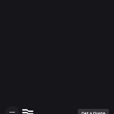
Skip
to
content
Get a Quote