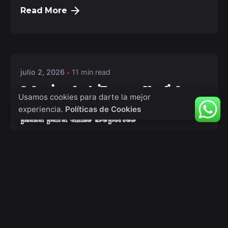
Read More
Posted by
deep_admin_2021
julio 2, 2026
11 min read
Seleccionados brillaron en Mundial
Usamos cookies para darte la mejor
Escolar de Triatlón en Versalles: Oro y
experiencia.
Políticas de Cookies
plata para Chile Deportes
Content Nacional La segunda vida de Donde
Golpea el Monito Colegio Monjas...
Uncategorized
Read More
Posted by
deep_admin_2021