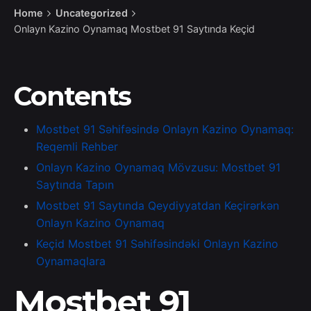
Home
Uncategorized
Onlayn Kazino Oynamaq Mostbet 91 Saytında Keçid
Contents
Mostbet 91 Səhifəsində Onlayn Kazino Oynamaq:
Reqemli Rehber
Onlayn Kazino Oynamaq Mövzusu: Mostbet 91
Saytında Tapın
Mostbet 91 Saytında Qeydiyyatdan Keçirərkən
Onlayn Kazino Oynamaq
Keçid Mostbet 91 Səhifəsindəki Onlayn Kazino
Oynamaqlara
Mostbet 91