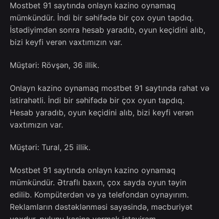
Mostbet 91 saytında onlayn kazino oynamaq
mümkündür. İndi bir səhifədə bir çox oyun tapdıq.
İstədiyimdən sonra hesab yaradıb, oyun keçidini alıb,
bizi keyfi verən vaxtımızın var.
Müştəri: Rövşən, 36 illik.
Onlayn kazino oynamaq mostbet 91 saytında rahat və
istirahətli. İndi bir səhifədə bir çox oyun tapdıq.
Hesab yaradıb, oyun keçidini alıb, bizi keyfi verən
vaxtımızın var.
Müştəri: Tural, 25 illik.
Mostbet 91 saytında onlayn kazino oynamaq
mümkündür. Ətraflı baxın, çox sayda oyun təyin
edilib. Kompüterdən və ya telefondan oynayırım.
Reklamların dəstəklənməsi sayəsində, məcburiyət
yoxdur, pulunu kəsinə vermək istəyirəm.