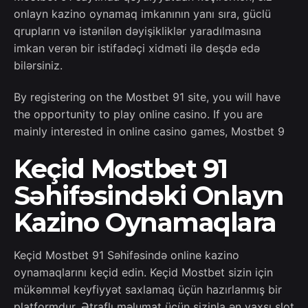
onlayn kazino oynamaq imkanının yanı sıra, güclü
qrupların və istənilən dəyişikliklər yaradılmasına
imkan verən bir istifadəçi xidməti ilə deşdə edə
bilərsiniz.
By registering on the Mostbet 91 site, you will have
the opportunity to play online casino. If you are
mainly interested in online casino games, Mostbet 9
Keçid Mostbet 91
Səhifəsindəki Onlayn
Kazino Oynamaqlara
Keçid Mostbet 91 Səhifəsində online kazino
oynamaqlarını keçid edin. Keçid Mostbet sizin için
mükəmməl keyfiyyət saxlamaq üçün hazırlanmış bir
platformdur. Ətraflı məlumat üçün sizinla ən yaxşı slot