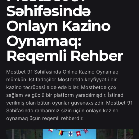
Səhifəsində
Onlayn Kazino
Oynamaq:
Reqemli Rehber
Mostbet 91 Səhifəsində Online Kazino Oynamaq
mümkün. İstifadəçilər Mostbetdə keyfiyyətli bir
kazino təcrübəsi əldə edə bilər. Mostbetdə çox
sağlam və güclü bir platform yaradılmışdır. İstinad
verilmiş olan bütün oyunlar güvənəxsizdir. Mostbet 91
Səhifəsində rahbarımız sizin üçün onlayn kazino
oynamaq üçün reqemli rehberdir.