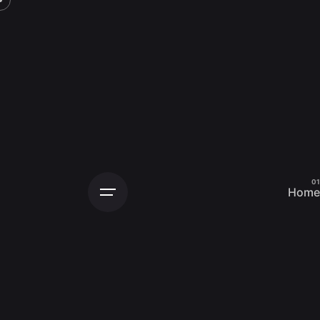
Skip
to
content
Home