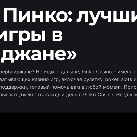
 Пинко: лучш
игры в
йджане»
ербайджане? Не ищите дальше, Pinko Casino – именно 
тывающих казино игр, включая рулетку, poker, slots и 
поддержки, готовый помочь вам в любой момент. Прис
рывают джекпоты каждый день в Pinko Casino. Не упус