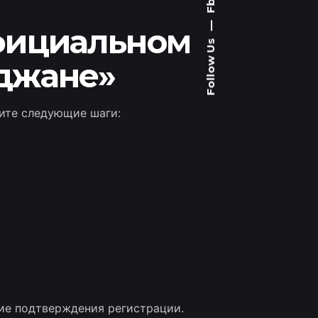
Fb.
—
официальном
Follow Us
йджане»
ите следующие шаги:
чие подтверждения регистрации.