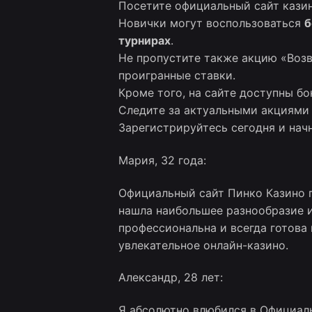
Посетите официальный сайт кази
Новички могут воспользоваться
б
турнирах
.
Не пропустите также акцию «Возв
проигранные ставки.
Кроме того, на сайте доступны б
Следите за актуальными акциями
Зарегистрируйтесь сегодня и нач
Мария, 32 года:
Официальный сайт Пинко Казино п
нашла наибольшее разнообразие и
профессиональна и всегда готова
увлекательное онлайн-казино.
Александр, 28 лет:
Я абсолютно влюбился в Официальн