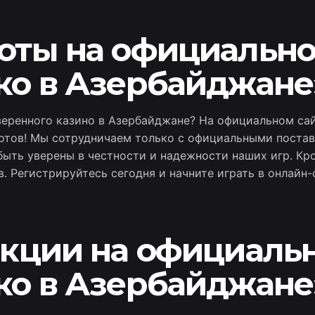
оты на официально
ко в Азербайджане
оверенного казино в Азербайджане? На официальном са
отов! Мы сотрудничаем только с официальными постав
быть уверены в честности и надежности наших игр. Кр
. Регистрируйтесь сегодня и начните играть в онлайн
акции на официаль
ко в Азербайджане