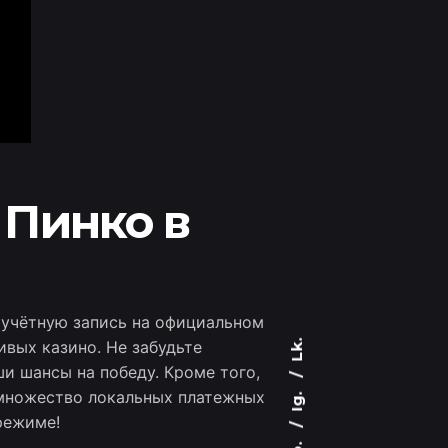
 Пинко в
 учётную запись на официальном
ивых казино. Не забудьте
Lk.
и шансы на победу. Кроме того,
множество локальных платежных
Ig.
режиме!