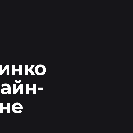
инко
лайн-
ане