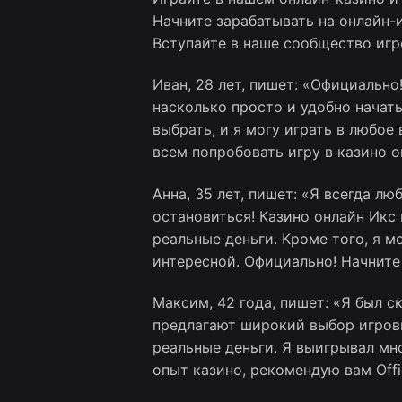
Начните зарабатывать на онлайн-
Вступайте в наше сообщество игро
Иван, 28 лет, пишет: «Официально!
насколько просто и удобно начать
выбрать, и я могу играть в любое
всем попробовать игру в казино о
Анна, 35 лет, пишет: «Я всегда лю
остановиться! Казино онлайн Икс
реальные деньги. Кроме того, я 
интересной. Официально! Начните 
Максим, 42 года, пишет: «Я был с
предлагают широкий выбор игровы
реальные деньги. Я выигрывал мно
опыт казино, рекомендую вам Officia