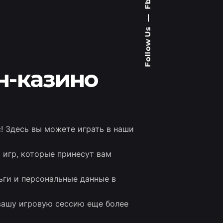
Fb.
—
Follow Us
н-казино
! Здесь вы можете играть в наши
 игр, которые принесут вам
ьги и персональные данные в
 вашу игровую сессию еще более