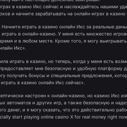
играх в казино Икс сейчас и наслаждайтесь нашими уд
ков и начните зарабатывать на онлайн-играх в казино 
 Начните играть в казино онлайн Икс за реальные деньг
 играть в онлайн-казино. У меня есть множество игро
 время и в любом месте. Кроме того, я могу выигрыва
нлайн Икс».
била играть в казино, но теперь, когда у меня есть воз
 предоставляет мне безопасную и удобную платформу д
могу получать бонусы и специальные предложения, кото
играть в казино онлайн Икс сейчас».
кептически настроен к онлайн-казино, но казино Икс и
х автоматов и других игр, а также безопасную и над
го денег, и я могу сказать, что это действительно ра
lly start playing online casino X for real money right now