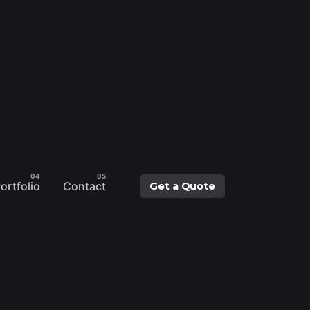
ortfolio
Contact
Get a Quote