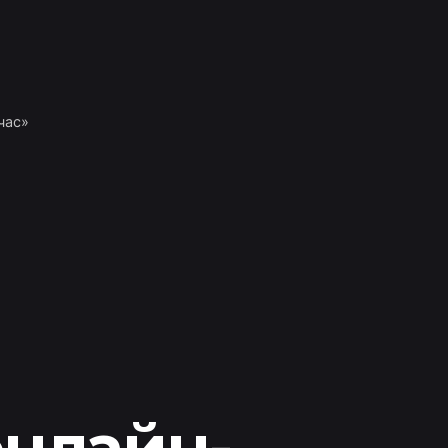
час»
онлайн-