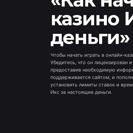
казино 
деньги»
Чтобы начать играть в онлайн-каз
Убедитесь, что он лицензирован 
предоставив необходимую информ
поддерживается сайтом, и пополн
установить лимиты ставок и врем
Икс за настоящие деньги.