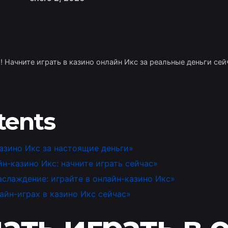
 Начните играть в казино онлайн Икс за реальные деньги сей
tents
казино Икс за настоящие деньги»
н-казино Икс: начните играть сейчас»
аслаждение: играйте в онлайн-казино Икс»
айн-играх в казино Икс сейчас»
ать играть в 