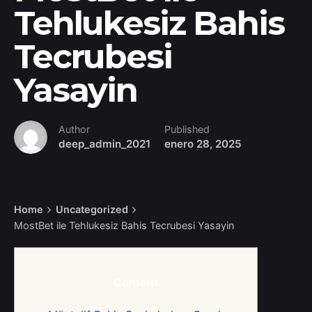
Tehlukesiz Bahis
Tecrubesi
Yasayin
Author
Published
deep_admin_2021
enero 28, 2025
Home
Uncategorized
MostBet ile Tehlukesiz Bahis Tecrubesi Yasayin
Content