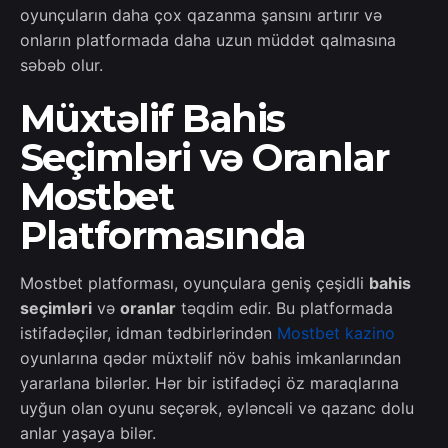
oyunçuların daha çox qazanma şansını artırır və
onların platformada daha uzun müddət qalmasına
səbəb olur.
Müxtəlif Bahis
Seçimləri və Oranlar
Mostbet
Platformasında
Mostbet platforması, oyunçulara geniş çeşidli
bahis
seçimləri
və
oranlar
təqdim edir. Bu platformada
istifadəçilər, idman tədbirlərindən
Mostbet kazino
oyunlarına qədər müxtəlif növ bahis imkanlarından
yararlana bilərlər. Hər bir istifadəçi öz maraqlarına
uyğun olan oyunu seçərək, əyləncəli və qazanc dolu
anlar yaşaya bilər.