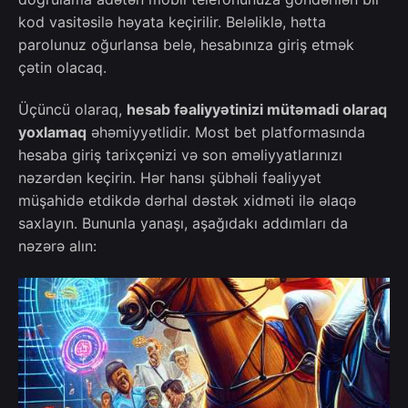
kod vasitəsilə həyata keçirilir. Beləliklə, hətta
parolunuz oğurlansa belə, hesabınıza giriş etmək
çətin olacaq.
Üçüncü olaraq,
hesab fəaliyyətinizi mütəmadi olaraq
yoxlamaq
əhəmiyyətlidir. Most bet platformasında
hesaba giriş tarixçənizi və son əməliyyatlarınızı
nəzərdən keçirin. Hər hansı şübhəli fəaliyyət
müşahidə etdikdə dərhal dəstək xidməti ilə əlaqə
saxlayın. Bununla yanaşı, aşağıdakı addımları da
nəzərə alın: