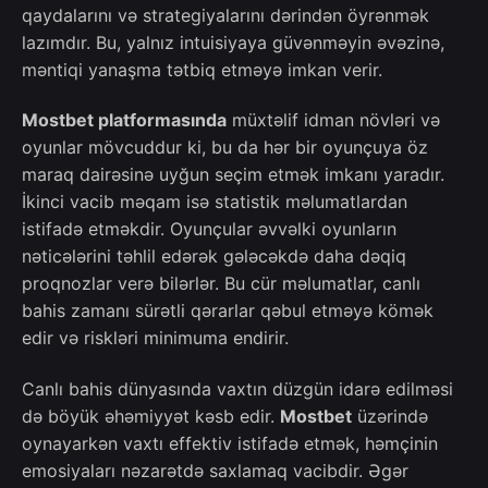
qaydalarını və strategiyalarını dərindən öyrənmək
lazımdır. Bu, yalnız intuisiyaya güvənməyin əvəzinə,
məntiqi yanaşma tətbiq etməyə imkan verir.
Mostbet platformasında
müxtəlif idman növləri və
oyunlar mövcuddur ki, bu da hər bir oyunçuya öz
maraq dairəsinə uyğun seçim etmək imkanı yaradır.
İkinci vacib məqam isə statistik məlumatlardan
istifadə etməkdir. Oyunçular əvvəlki oyunların
nəticələrini təhlil edərək gələcəkdə daha dəqiq
proqnozlar verə bilərlər. Bu cür məlumatlar, canlı
bahis zamanı sürətli qərarlar qəbul etməyə kömək
edir və riskləri minimuma endirir.
Canlı bahis dünyasında vaxtın düzgün idarə edilməsi
də böyük əhəmiyyət kəsb edir.
Mostbet
üzərində
oynayarkən vaxtı effektiv istifadə etmək, həmçinin
emosiyaları nəzarətdə saxlamaq vacibdir. Əgər