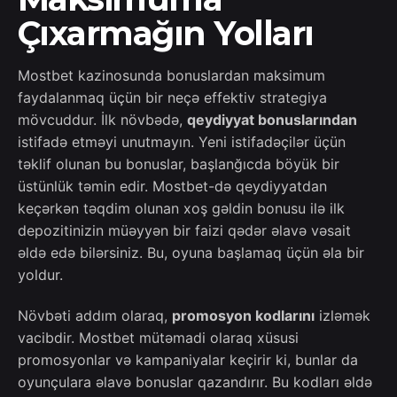
Çıxarmağın Yolları
Mostbet kazinosunda bonuslardan maksimum
faydalanmaq üçün bir neçə effektiv strategiya
mövcuddur. İlk növbədə,
qeydiyyat bonuslarından
istifadə etməyi unutmayın. Yeni istifadəçilər üçün
təklif olunan bu bonuslar, başlanğıcda böyük bir
üstünlük təmin edir. Mostbet-də qeydiyyatdan
keçərkən təqdim olunan xoş gəldin bonusu ilə ilk
depozitinizin müəyyən bir faizi qədər əlavə vəsait
əldə edə bilərsiniz. Bu, oyuna başlamaq üçün əla bir
yoldur.
Növbəti addım olaraq,
promosyon kodlarını
izləmək
vacibdir. Mostbet mütəmadi olaraq xüsusi
promosyonlar və kampaniyalar keçirir ki, bunlar da
oyunçulara əlavə bonuslar qazandırır. Bu kodları əldə