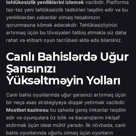
təhlükəsizlik yeniliklərini izləmək
vacibdir. Platforma
tez-tez yeni təhlükəsizlik tədbirləri təqdim edir və bu
yeniliklərdən xəbərdar olmaq hesabınızın
qorunmasına kömək edəcəkdir. Təhlükəsizliyinizi
artırmaq üçün bu tövsiyələri tətbiq etməklə siz daha
rahat və etibarlı oyun təcrübəsi əldə edə bilərsiniz.
Canlı Bahislərdə Uğur
Şansınızı
Yüksəltməyin Yolları
Canlı bahis oyunlarında uğur şansınızı artırmaq üçün
bir neçə əsas strategiyaya diqqət yetirmək vacibdir.
Mostbet kazinosu
bu sahədə geniş imkanlar təqdim
edir və oyunçulara öz bilik və bacarıqlarını inkişaf
etdirmək üçün ideal mühit yaradır. İlk növbədə, canlı
bahis oyunlarında uğurlu olmaq üçün oyunların