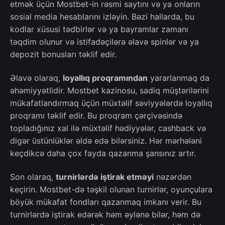
etmək üçün Mostbet-in rəsmi saytını və ya onların
sosial media hesablarını izləyin. Bəzi hallarda, bu
kodlar xüsusi tədbirlər və ya bayramlar zamanı
təqdim olunur və istifadəçilərə əlavə spinlər və ya
depozit bonusları təklif edir.
Əlavə olaraq,
loyallıq proqramından
yararlanmaq da
əhəmiyyətlidir. Mostbet kazinosu, sadiq müştərilərini
mükafatlandırmaq üçün müxtəlif səviyyələrdə loyallıq
proqramı təklif edir. Bu proqram çərçivəsində
topladığınız xal ilə müxtəlif hədiyyələr, cashback və
digər üstünlüklər əldə edə bilərsiniz. Hər mərhələni
keçdikcə daha çox fayda qazanma şansınız artır.
Son olaraq,
turnirlərdə iştirak etməyi
nəzərdən
keçirin. Mostbet-də təşkil olunan turnirlər, oyunçulara
böyük mükafat fondları qazanmaq imkanı verir. Bu
turnirlərdə iştirak edərək həm əylənə bilər, həm də