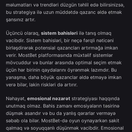
məlumatları və trendləri düzgün təhlil edə bilirsinizsə,
bu strategiya ilə uzun müddətdə qazanc əldə etmək
şansınız artır.
Üçüncü olaraq,
sistem bahisləri
ilə tanış olmaq
vacibdir. Sistem bahisləri, bir neçə fərqli nəticəni
birləşdirərək potensial qazancları artırmağa imkan
verir. MostBet platformasında müxtəlif sistemlər
mövcuddur və bunlar arasında optimal seçim etmək
üçün hər birinin qaydalarını öyrənmək lazımdır. Bu
yanaşma, daha böyük qazanclar əldə etməyə imkan
verə bilər, lakin riskləri də artırır.
Nəhayət,
emosional nəzarət
strategiyası haqqında
unutmaq olmaz. Bahis zamanı emosiyaların təsirinə
düşmək asandır və bu da yanlış qərarlar verməyə
səbəb ola bilər. MostBet-də oyun oynayarkən sakit
qalmaq və soyuqqanlı düşünmək vacibdir. Emosional