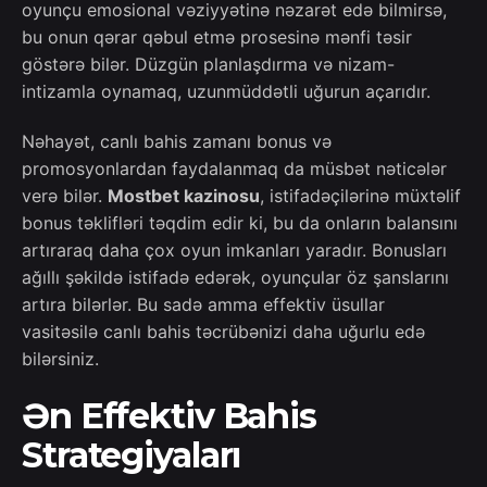
oyunçu emosional vəziyyətinə nəzarət edə bilmirsə,
bu onun qərar qəbul etmə prosesinə mənfi təsir
göstərə bilər. Düzgün planlaşdırma və nizam-
intizamla oynamaq, uzunmüddətli uğurun açarıdır.
Nəhayət, canlı bahis zamanı bonus və
promosyonlardan faydalanmaq da müsbət nəticələr
verə bilər.
Mostbet kazinosu
, istifadəçilərinə müxtəlif
bonus təklifləri təqdim edir ki, bu da onların balansını
artıraraq daha çox oyun imkanları yaradır. Bonusları
ağıllı şəkildə istifadə edərək, oyunçular öz şanslarını
artıra bilərlər. Bu sadə amma effektiv üsullar
vasitəsilə canlı bahis təcrübənizi daha uğurlu edə
bilərsiniz.
Ən Effektiv Bahis
Strategiyaları