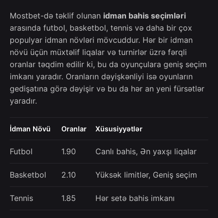
Mostbet-də təklif olunan
idman bahis seçimləri
arasında futbol, basketbol, tennis və daha bir çox
populyar idman növləri mövcuddur. Hər bir idman
növü üçün müxtəlif liqalar və turnirlər üzrə fərqli
oranlar təqdim edilir ki, bu da oyunçulara geniş seçim
imkanı yaradır. Oranların dəyişkənliyi isə oyunların
gedişatına görə dəyişir və bu da hər an yeni fürsətlər
yaradır.
İdman Növü
Oranlar
Xüsusiyyətlər
Futbol
1.90
Canlı bahis, Ən yaxşı liqalar
Basketbol
2.10
Yüksək limitlər, Geniş seçim
Tennis
1.85
Hər setə bahis imkanı