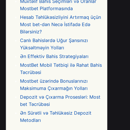
Müxtəlif Bahis Seçimləri və Oranlar
Mostbet Platformasında
Hesab Təhlükəsizliyini Artırmaq üçün
Most bet-dən Necə İstifadə Edə
Bilərsiniz?
Canlı Bahislərdə Uğur Şansınızı
Yüksəltməyin Yolları
Ən Effektiv Bahis Strategiyaları
MostBet Mobil Tətbiqi ilə Rahat Bahis
Təcrübəsi
Mostbet üzərində Bonuslarınızı
Maksimuma Çıxarmağın Yolları
Depozit və Çıxarma Prosesləri: Most
bet Təcrübəsi
Ən Sürətli və Təhlükəsiz Depozit
Metodları