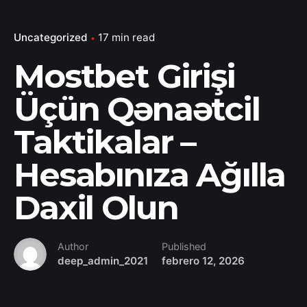
Uncategorized
17 min read
Mostbet Girişi
Üçün Qənaətcil
Taktikalar –
Hesabınıza Ağılla
Daxil Olun
Author
Published
deep_admin_2021
febrero 12, 2026