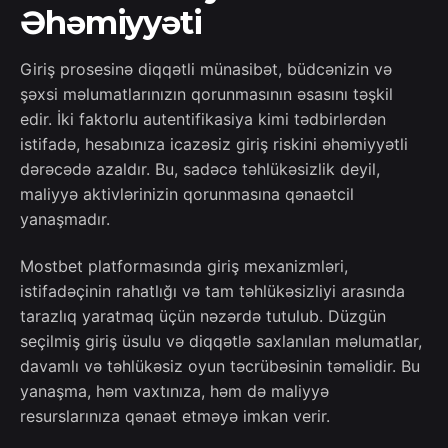
Əhəmiyyəti
Giriş prosesinə diqqətli münasibət, büdcənizin və
şəxsi məlumatlarınızın qorunmasının əsasını təşkil
edir. İki faktorlu autentifikasiya kimi tədbirlərdən
istifadə, hesabınıza icazəsiz giriş riskini əhəmiyyətli
dərəcədə azaldır. Bu, sadəcə təhlükəsizlik deyil,
maliyyə aktivlərinizin qorunmasına qənaətcil
yanaşmadır.
Mostbet platformasında giriş mexanizmləri,
istifadəçinin rahatlığı və tam təhlükəsizliyi arasında
tarazlıq yaratmaq üçün nəzərdə tutulub. Düzgün
seçilmiş giriş üsulu və diqqətlə saxlanılan məlumatlar,
davamlı və təhlükəsiz oyun təcrübəsinin təməlidir. Bu
yanaşma, həm vaxtınıza, həm də maliyyə
resurslarınıza qənaət etməyə imkan verir.