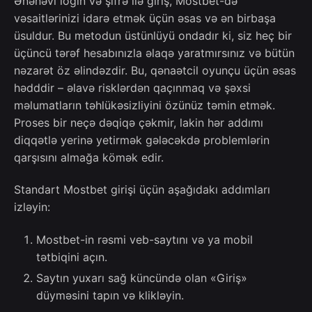
Ənənəvi login və şifrə ilə giriş, Mostbet-də
vəsaitlərinizi idarə etmək üçün əsas və ən birbaşa
üsuldur. Bu metodun üstünlüyü ondadır ki, siz heç bir
üçüncü tərəf hesabınızla əlaqə yaratmırsınız və bütün
nəzarət öz əlindəzdir. Bu, qənaətcil oyunçu üçün əsas
hədddir – əlavə risklərdən qaçınmaq və şəxsi
məlumatların təhlükəsizliyini özünüz təmin etmək.
Proses bir neçə dəqiqə çəkmir, lakin hər addımı
diqqətlə yerinə yetirmək gələcəkdə problemlərin
qarşısını almağa kömək edir.
Standart Mostbet girişi üçün aşağıdakı addımları
izləyin:
Mostbet-in rəsmi veb-saytını və ya mobil
tətbiqini açın.
Saytın yuxarı sağ küncündə olan «Giriş»
düyməsini tapın və klikləyin.