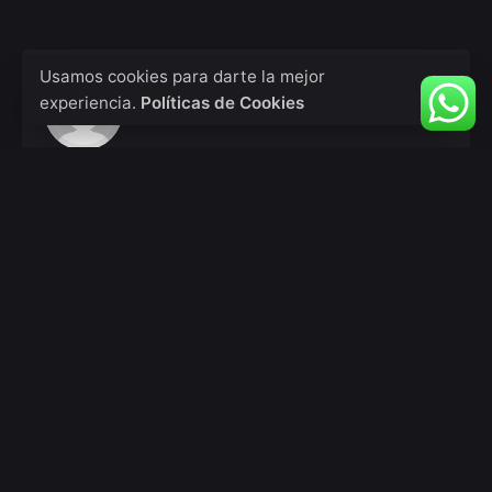
Usamos cookies para darte la mejor
experiencia.
Políticas de Cookies
deep_admin_2021
https://deepgroup.do
Next Post
Ervaar de Sensatie van Golden Panda:
Een Uitgebreide Review