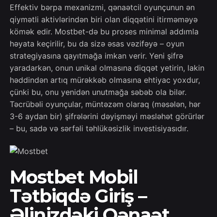
Effektiv bərpa mexanizmi, qənaətcil oyunçunun ən
qiymətli aktivlərindən biri olan diqqətini itirməməyə
kömək edir. Mostbet-də bu proses minimal addımla
həyata keçirilir, bu da sizə əsas vəzifəyə – oyun
strategiyasına qayıtmağa imkan verir. Yeni şifrə
yaradarkən, onun unikal olmasına diqqət yetirin, lakin
həddindən artıq mürəkkəb olmasına ehtiyac yoxdur,
çünki bu, onu yenidən unutmağa səbəb ola bilər.
Təcrübəli oyunçular, müntəzəm olaraq (məsələn, hər
3-6 aydan bir) şifrələrini dəyişməyi məsləhət görürlər
– bu, sadə və sərfəli təhlükəsizlik investisiyasıdır.
Mostbet Mobil
Tətbiqdə Giriş –
Əlinizdəki Qənaət