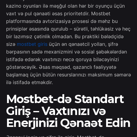
kazino oyunları ilə məşğul olan hər bir oyunçu üçün
vaxt və pul qənaəti əsas prioritetdir. Mostbet
platformasında avtorizasiya prosesi də məhz bu
prinsiplər əsasında qurulub – sürətli, təhlükəsiz və heç
bir lazımsız çətinlik olmadan. Bu praktiki bələdçidə
sizə
mostbet giris
üçün ən qənaətcil yolları, şifrə
bərpasının sadə mexanizmini və sosial şəbəkələrdən
istifadə edərək vaxtınızı necə qoruya biləcəyinizi
göstərəcəyik. Əsas məqsəd, qazanclı fəaliyyətə
başlamaq üçün bütün resurslarınızı maksimum səmərə
ilə istifadə etməkdir.
Mostbet-də Standart
Giriş – Vaxtınızı və
Enerjinizi Qənaət Edin