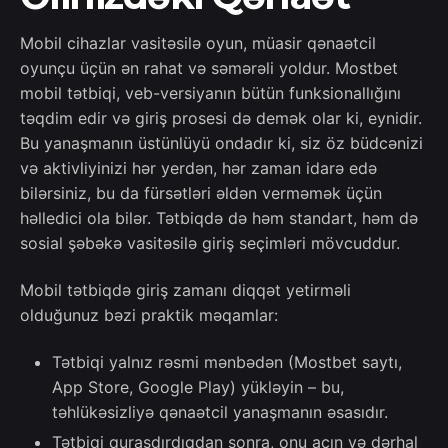
Mobil cihazlar vasitəsilə oyun, müasir qənaətcil
oyunçu üçün ən rahat və səmərəli yoldur. Mostbet
mobil tətbiqi, veb-versiyanın bütün funksionallığını
təqdim edir və giriş prosesi də demək olar ki, eynidir.
Bu yanaşmanın üstünlüyü ondadır ki, siz öz büdcənizi
və aktivliyinizi hər yerdən, hər zaman idarə edə
bilərsiniz, bu da fürsətləri əldən verməmək üçün
həlledici ola bilər. Tətbiqdə də həm standart, həm də
sosial şəbəkə vasitəsilə giriş seçimləri mövcuddur.
Mobil tətbiqdə giriş zamanı diqqət yetirməli
olduğunuz bəzi praktik məqamlar:
Tətbiqi yalnız rəsmi mənbədən (Mostbet saytı,
App Store, Google Play) yükləyin – bu,
təhlükəsizliyə qənaətcil yanaşmanın əsasıdır.
Tətbiqi quraşdırdıqdan sonra, onu açın və dərhal