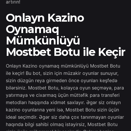
artırın!
Onlayn Kazino
Oynamaq
Mümkünlüyü
Mostbet Botu ile Keçir
Onlayn Kazino oynamaq mümkünlüyü Mostbet Botu
ile keçir! Bu bot, sizin için müzakir oyunlar sunuyur,
sizin düzgün reya girmeden önce oyunları keşfedə
bilərsiniz. Mostbet Botu, kolayca oyun seçməyə, para
yatırmaya ve cixarmaq üçün müttəfik para transferi
metodları haqqında xidmət saxlayır. Əgər siz onlayn
kazino oyunlarına yeni isə, Mostbet Botu sizin üçün
ideal seçimdir. Əgər siz daha çox tanınmayan oyunlar
haqında bilgi sahibi olmaq istəyirsiz, Mostbet Botu