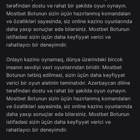
tərəfindan dostu və rahat bir şəkildə oyun oynayın.
Mostbet Botunun sizin üçün hazırlanmış komandaları
və özəllikləri sayəsində, siz online kazino oyunlarında
daha yaxşı sonuçlar edə bilərsiniz. Mostbet Botunun
istifadəsi sizin üçün daha keyfiyyət verici və
rahatlayıcı bir deneyimdir.
Onlayn kazino oynamaq, dünya üzərindəki bircok
insanın sevdiyi vaxt oyunlarından biridir. Mostbet
Botunun tətbiq edilməsi, sizin üçün daha keyfiyyət
verici bir oyun alətinin təminatıdır. Azerbaycan dilinə
tərəfindan dostu və rahat bir şəkildə oyun oynayın.
Mostbet Botunun sizin üçün hazırlanmış komandaları
və özəllikləri sayəsində, siz online kazino oyunlarında
daha yaxşı sonuçlar edə bilərsiniz. Mostbet Botunun
istifadəsi sizin üçün daha keyfiyyət verici və
rahatlayıcı bir deneyimdir.