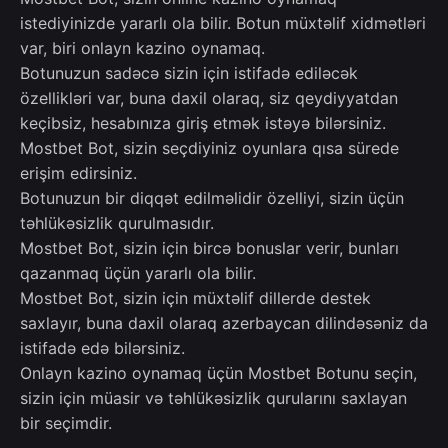
istediyinizde yararlı ola bilir. Botun müxtəlif xidmətləri
var, biri onlayn kazino oynamaq.
Botunuzun sadəcə sizin için istifadə ediləcək
özellikləri var, buna daxil olaraq, siz qeydiyyatdan
keçibsiz, hesabınıza giriş etmək istəyə bilərsiniz.
Mostbet Bot, sizin seçdiyiniz oyunlara qısa sürede
erişim edirsiniz.
Botunuzun bir diqqət edilməlidir özelliyi, sizin üçün
təhlükəsizlik qurulmasıdır.
Mostbet Bot, sizin için bircə bonuslar verir, bunları
qazanmaq üçün yararlı ola bilir.
Mostbet Bot, sizin için müxtəlif dillerde destek
saxlayır, buna daxil olaraq azerbaycan dilindəsəniz da
istifadə edə bilərsiniz.
Onlayn kazino oynamaq üçün Mostbet Botunu seçin,
sizin için müasir və təhlükəsizlik qurularını saxlayan
bir seçimdir.