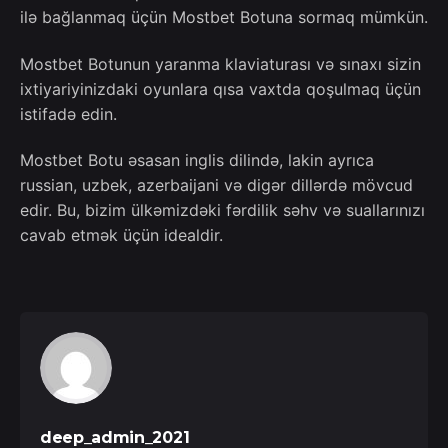
ilə bağlanmaq üçün Mostbet Botuna sormaq mümkün.
Mostbet Botunun yaranma klaviaturası və sınaxı sizin
ixtiyariyinizdaki oyunlara qısa vaxtda qoşulmaq üçün
istifadə edin.
Mostbet Botu əsasan inglis dilində, lakin ayrıca
russian, uzbek, azerbaijani və digər dillərdə mövcud
edir. Bu, bizim ülkəmizdəki fərdilik səhv və suallarınızı
cavab etmək üçün idealdir.
deep_admin_2021