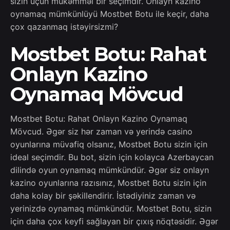
sizin üçün mükəmməl bir seçimdir. Onlayn kazino
oynamaq mümkünlüyü Mostbet Botu ile keçir, daha
çox qazanmaq istəyirsizmi?
Mostbet Botu: Rahat
Onlayn Kazino
Oynamaq Mövcud
Mostbet Botu: Rahat Onlayn Kazino Oynamaq
Mövcud. Əgər siz hər zaman və yerində casino
oyunlarına müvafiq olsanız, Mostbet Botu sizin için
ideal seçimdir. Bu bot, sizin için kolayca Azerbaycan
dilində oyun oynamaq mümkündür. Əgər siz onlayn
kazino oyunlarına razısınız, Mostbet Botu sizin için
daha kolay bir şəkillendirir. İstədiyiniz zaman və
yerinizdə oynamaq mümkündür. Mostbet Botu, sizin
için daha çox keyfi sağlayan bir çıxış nöqtəsidir. Əgər