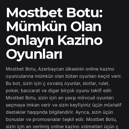
Mostbet Botu:
Mümkün Olan
Onlayn Kazino
Oyunları
Mostbet Botu, Azerbaycan ülkəsinin online kazino
oyuncularına mümkün olan bütən oyunları keçid verir.
Bu bot, sizin için ç oxvalıq oyunlar, slotlar, rulet,
poker, baccarat və digər birçok oyunu təklif edir.
Mostbet Botu, sizin için ən yaxşı mövcud oyunları
seçməyə imkan verir və sizin keyfiyiniz üçün müxtəlif
dəstəklər haqqında bilgiləndirir. Ayrıca, sizin üçün
bonuslar və promosınalar təşkil edir. Mostbet Botu,
sizin için ən verilmiş online kazino xidmətləri üçün ç