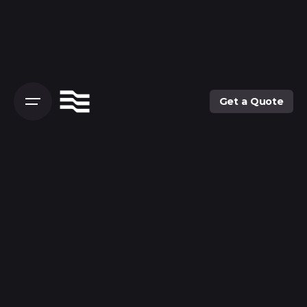
Get a Quote