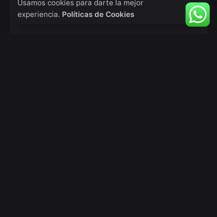
deep_admin_2021
Usamos cookies para darte la mejor
https://deepgroup.do
experiencia.
Políticas de Cookies
Next Post
Pinco Oyunların Online Kazino
Oynamaq Mövcud
Posted by
Recent Posts
deep_admin_2021
julio 22, 2026
6 min read
The 18 Best Tacos in Tulum That You
Must-Try 2026