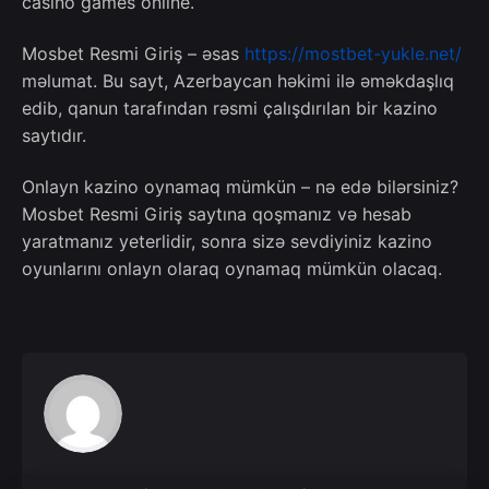
casino games online.
Mosbet Resmi Giriş – əsas
https://mostbet-yukle.net/
məlumat. Bu sayt, Azerbaycan həkimi ilə əməkdaşlıq
edib, qanun tarafından rəsmi çalışdırılan bir kazino
saytıdır.
Onlayn kazino oynamaq mümkün – nə edə bilərsiniz?
Mosbet Resmi Giriş saytına qoşmanız və hesab
yaratmanız yeterlidir, sonra sizə sevdiyiniz kazino
oyunlarını onlayn olaraq oynamaq mümkün olacaq.