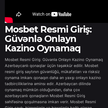
Mosbet Resmi Giriş:
Güvənlə Onlayn
Kazino Oynamaq
Mosbet Resmi Giriş: Güvənlə Onlayn Kazino Oynamaq
Azerbaycanlı qonaqlar üçün təşəkkür edilir. Mosbet
resmi giriş saytının güvənlüğü, mükafatları və risksiz
oynama imkanı qonaqın daha ən yaxşı onlayn kazino
tadbirciliklərinə əminsı edir. Azerbaycan dilində
oynamaq mümkün olduğundan, daha çox
azerbaycanlı qonaqların Mosbet Resmi Giriş
səhifəsinə qoşulmasına imkan verir. Mosbet Resmi
Giriş saytı, bizneslərin və baxışlarla bağlı olaraq