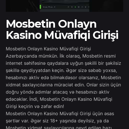
Mosbetin Onlayn
Kasino Müvafiqi Girişi
Mosbetin Onlayn Kasino Müvafiqi Girişi
Azerbaycanda mümkün. İlk olaraq, Mosbetin resmi
internet səhifəsinə qaydalara uyğun şəkilli bir şəkilsiz
şəkillə qeydiyyatdan keçin. Əgər sizə səbəb yoxsa,
hesabınızı aktiv edə bilməkdəsor olarsanız, Mosbetin
xidmət saxlayıcılarına müraciət edin. Onlar sizin üçün
doğru yöndə adımlar atacaq və hesabınızı aktiv
edəcəklər. İndi, Mosbetin Onlayn Kasino Müvafiqi
Girişi keçirin və zəfər edin!
Mosbetin Onlayn Kasino Müvafiqi Girişi üçün əsas
şərtlər var. Əgər siz 18+ yaşında deyilsiz, ya da
Mosbetin xidmət saxlayıcılarına qeyd edilən bazı