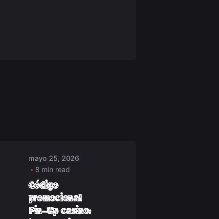
Posted by
deep_admin_2021
mayo 25, 2026
8 min read
Código
promocional
Pin-Up casino: