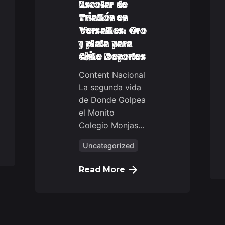
Escolar de
Triatlón en
Versalles: Oro
y plata para
Chile Deportes
Content Nacional
La segunda vida
de Donde Golpea
el Monito
Colegio Monjas...
Uncategorized
Read More