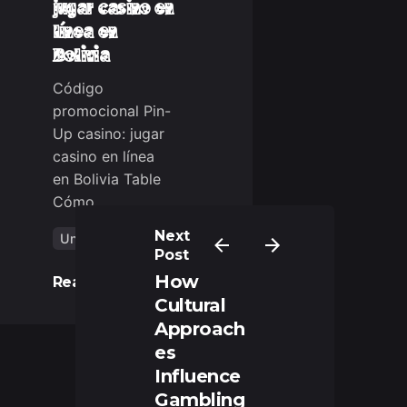
jugar casino en
línea en
Bolivia
Código
promocional Pin-
Up casino: jugar
casino en línea
en Bolivia Table
Cómo...
Next
Uncategorized
Post
How
Read More
Cultural
Approach
es
Influence
Gambling