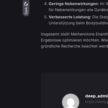
Geringe Nebenwirkungen:
Im V
Light
Dark
Dark
für Nebenwirkungen wie Gynäko
Verbesserte Leistung:
Die Stei
Unterstützung beim Bodybuildin
Insgesamt stellt Methenolone Enanth
Ergebnisse optimieren möchten. Wie 
gründliche Recherche beachtet werd
deep_admi
https://deep