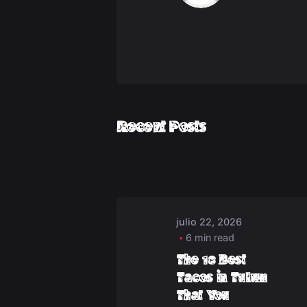
Posted by
Recent Posts
deep_admin_202
julio 22, 2026
6 min read
The 18 Best
Tacos in Tulum
That You