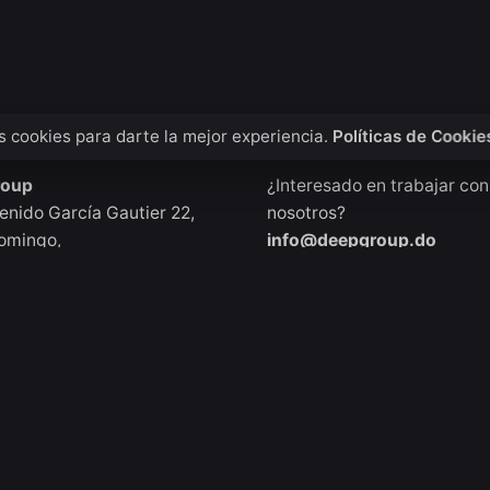
 cookies para darte la mejor experiencia.
Políticas de Cookie
Domingo
Consultas de trabajo
roup
¿Interesado en trabajar con
enido García Gautier 22,
nosotros?
omingo,
info@deepgroup.do
ca Dominicana