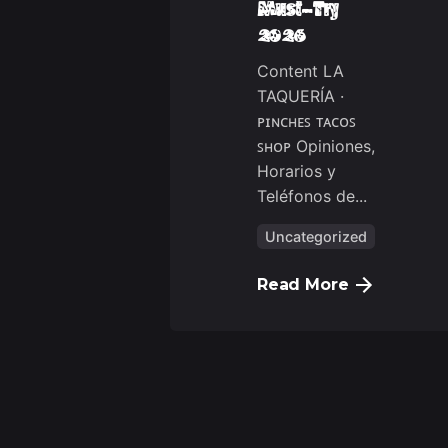
Must-Try
2026
Content LA
TAQUERÍA ·
ᴘɪɴᴄʜᴇꜱ ᴛᴀᴄᴏꜱ
ꜱʜᴏᴘ Opiniones,
Horarios y
Teléfonos de...
Uncategorized
Read More