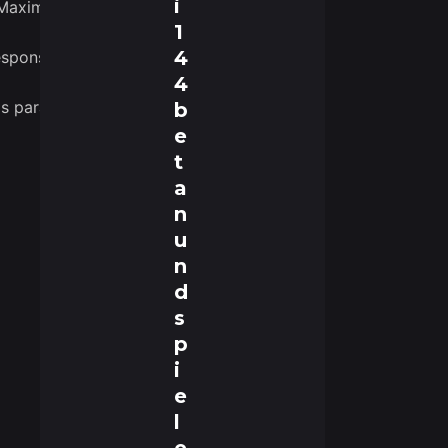
i
 Maxima Bet Casino Online é a melhor
1
4
sponsável, você pode ter certeza
4
s para ajudar a aumentar suas
b
e
t
a
n
u
n
d
s
p
i
e
l