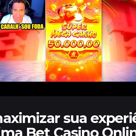
aximizar sua experi
ima Bet Casino Onli