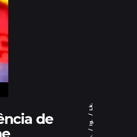
Lk.
ência de
Ig.
ne