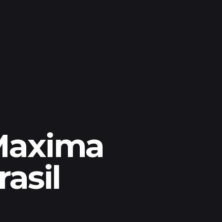
 Maxima
asil