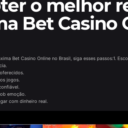
er o melhor r
a Bet Casino 
xima Bet Casino Online no Brasil, siga esses passos:1. Esc
cia.
oferecidos.
os jogos.
onfiável.
 sob emoção.
ogar com dinheiro real.