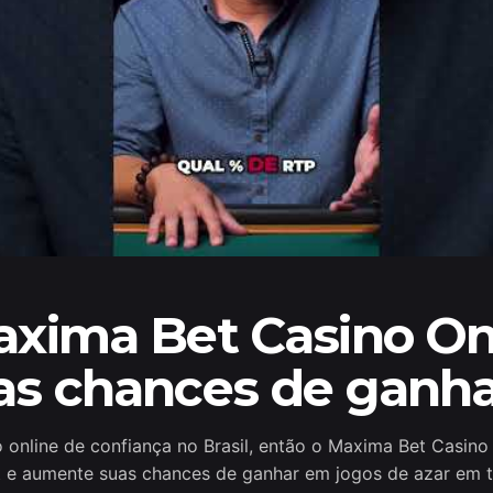
xima Bet Casino On
s chances de ganhar
online de confiança no Brasil, então o Maxima Bet Casino 
e aumente suas chances de ganhar em jogos de azar em terr