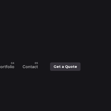
ortfolio
Contact
Get a Quote