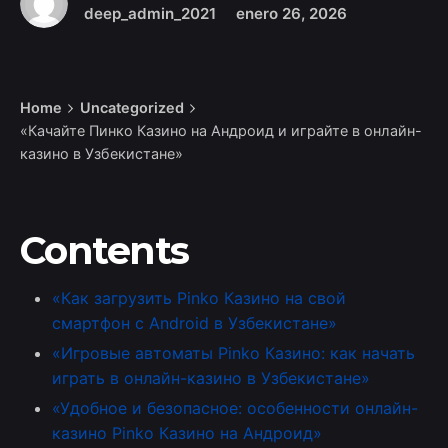
deep_admin_2021
enero 26, 2026
Home
Uncategorized
«Качайте Пинко Казино на Андроид и играйте в онлайн-
казино в Узбекистане»
Contents
«Как загрузить Pinko Казино на свой
смартфон с Android в Узбекистане»
«Игровые автоматы Pinko Казино: как начать
играть в онлайн-казино в Узбекистане»
«Удобное и безопасное: особенности онлайн-
казино Pinko Казино на Андроид»