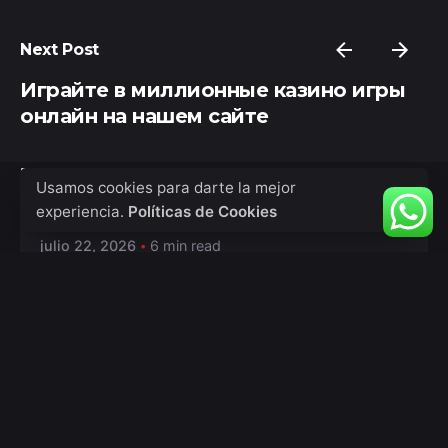
Next Post
Играйте в миллионные казино игры
онлайн на нашем сайте
Posted by
Recent Posts
deep_admin_2021
Usamos cookies para darte la mejor
experiencia.
Políticas de Cookies
julio 22, 2026
6 min read
The 18 Best Tacos in Tulum That You
Must-Try 2026
Content LA TAQUERÍA · ᴘɪɴᴄʜᴇꜱ ᴛᴀᴄᴏꜱ ꜱʜᴏᴘ
Opiniones, Horarios y Teléfonos de...
Uncategorized