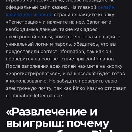
официальный сайт казино. На главной
онлайн
казино для игроков
странице найдите кнопку
«Регистрация» и нажмите на нее. Заполните
необходимые данные, такие как адрес
электронной почты, номер телефона и создайте
уникальный логин и пароль. Убедитесь, что вы
предоставили correct information, так как он
проверится на соответствие при confirmation.
После заполнения всех полей нажмите на кнопку
«Зарегистрироваться», и ваш account будет готов
к использованию. Не забудьте проверить свою
электронную почту, так как Pinko Казино отправит
confimation letter на нее.
«Развлечение и
выигрыш: почему