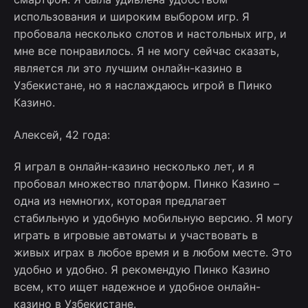
использования и широким выбором игр. Я
пробовала несколько слотов и настольных игр, и
мне все понравилось. Я не могу сейчас сказать,
является ли это лучшим онлайн-казино в
Узбекистане, но я наслаждаюсь игрой в Пинко
Казино.
Алексей, 42 года:
Я играл в онлайн-казино несколько лет, и я
пробовал множество платформ. Пинко Казино –
одна из немногих, которая предлагает
стабильную и удобную мобильную версию. Я могу
играть в игровые автоматы и участвовать в
живых играх в любое время и в любом месте. Это
удобно и удобно. Я рекомендую Пинко Казино
всем, кто ищет надежное и удобное онлайн-
казино в Узбекистане.