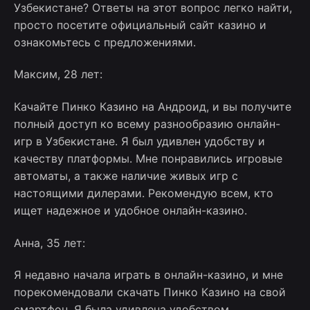
Узбекистане? Ответы на этот вопрос легко найти,
просто посетите официальный сайт казино и
ознакомьтесь с предложениями.
Максим, 28 лет:
Качайте Пинко Казино на Андроид, и вы получите
полный доступ ко всему разнообразию онлайн-
игр в Узбекистане. Я был удивлен удобству и
качеству платформы. Мне понравились игровые
автоматы, а также наличие живых игр с
настоящими дилерами. Рекомендую всем, кто
ищет надежное и удобное онлайн-казино.
Анна, 35 лет:
Я недавно начала играть в онлайн-казино, и мне
порекомендовали скачать Пинко Казино на свой
смартфон. Я была удивлена удобством