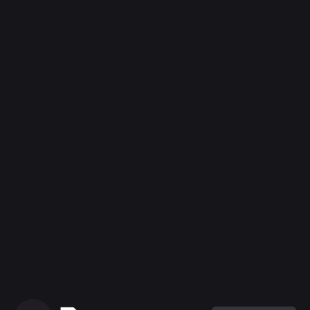
Skip
to
content