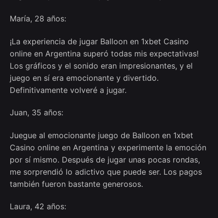
María, 28 años:
¡La experiencia de jugar Balloon en 1xbet Casino
online en Argentina superó todas mis expectativas!
Los gráficos y el sonido eran impresionantes, y el
juego en sí era emocionante y divertido.
Definitivamente volveré a jugar.
Juan, 35 años:
Juegue al emocionante juego de Balloon en 1xbet
Casino online en Argentina y experimente la emoción
por sí mismo. Después de jugar unas pocas rondas,
me sorprendió lo adictivo que puede ser. Los pagos
también fueron bastante generosos.
Laura, 42 años: