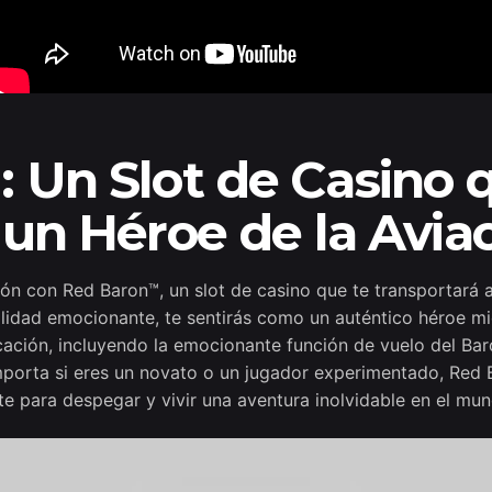
 Un Slot de Casino 
un Héroe de la Avia
ón con Red Baron™, un slot de casino que te transportará a 
lidad emocionante, te sentirás como un auténtico héroe mien
cación, incluyendo la emocionante función de vuelo del Ba
mporta si eres un novato o un jugador experimentado, Red 
e para despegar y vivir una aventura inolvidable en el mund