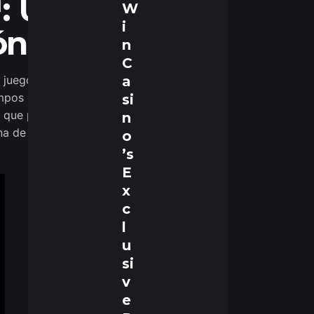
: Una
W
i
ón y Premios
n
C
juego de casino está lleno de
a
mpos de batalla de la Primera Guerra
si
 que puedes jugar gratis antes de
n
ena de acción y recompensas. ¡Prueba
o
’s
E
x
c
l
u
si
v
e