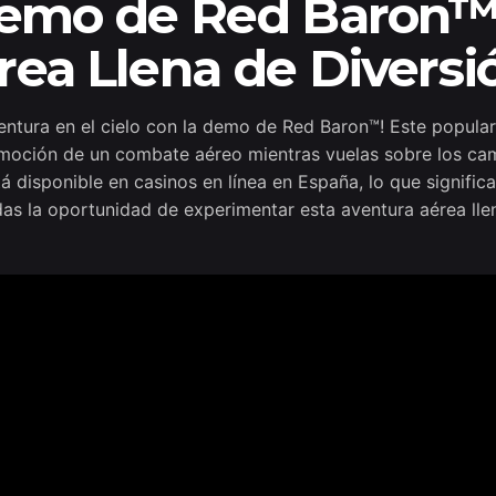
Demo de Red Baron™
ea Llena de Diversi
ntura en el cielo con la demo de Red Baron™! Este popular 
 emoción de un combate aéreo mientras vuelas sobre los ca
disponible en casinos en línea en España, lo que significa
rdas la oportunidad de experimentar esta aventura aérea ll