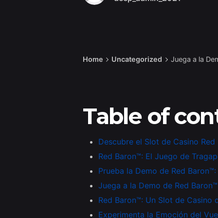
Home
Uncategorized
Juega a la De
Table of con
Descubre el Slot de Casino Red 
Red Baron™: El Juego de Tragape
Prueba la Demo de Red Baron™: 
Juega a la Demo de Red Baron™:
Red Baron™: Un Slot de Casino 
Experimenta la Emoción del Vue