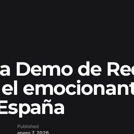
la Demo de Re
el emocionant
 España
Published
enero 7, 2026