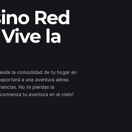
sino Red
Vive la
desde la comodidad de tu hogar en
sportará a una aventura aérea.
nancias. No te pierdas la
comienza tu aventura en el cielo!