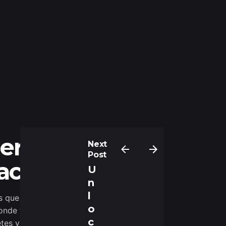
erras que Te
Next
Post
ación
U
Lk.
n
l
as que Te Hará Sentir como un As de
Ig.
o
donde te convertirás en un intrépido
c
retes y buscas combinaciones