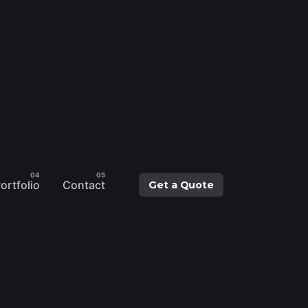
ortfolio
Contact
Get a Quote