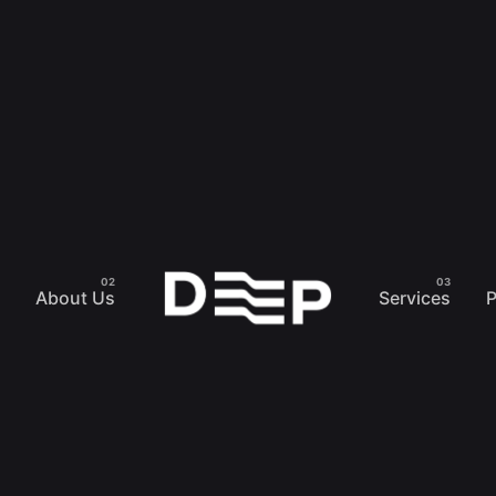
About Us
Services
P