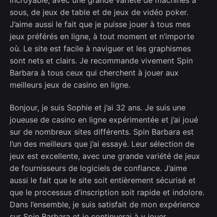
incroyable, avec une grande variété de machines à
sous, de jeux de table et de jeux de vidéo poker.
J’aime aussi le fait que je puisse jouer à tous mes
jeux préférés en ligne, à tout moment et n’importe
où. Le site est facile à naviguer et les graphismes
sont nets et clairs. Je recommande vivement Spin
Barbara à tous ceux qui cherchent à jouer aux
meilleurs jeux de casino en ligne.
Bonjour, je suis Sophie et j’ai 32 ans. Je suis une
joueuse de casino en ligne expérimentée et j’ai joué
sur de nombreux sites différents. Spin Barbara est
l’un des meilleurs que j’ai essayé. Leur sélection de
jeux est excellente, avec une grande variété de jeux
de fournisseurs de logiciels de confiance. J’aime
aussi le fait que le site soit entièrement sécurisé et
que le processus d’inscription soit rapide et indolore.
Dans l’ensemble, je suis satisfait de mon expérience
sur Spin Barbara et je continuerai à y jouer.