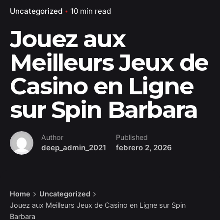
Uncategorized
10 min read
Jouez aux
Meilleurs Jeux de
Casino en Ligne
sur Spin Barbara
Author
Published
deep_admin_2021
febrero 2, 2026
Home
Uncategorized
Jouez aux Meilleurs Jeux de Casino en Ligne sur Spin
Barbara