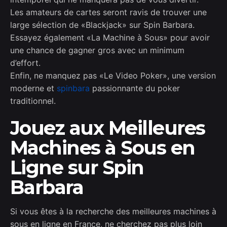
Les amateurs de cartes seront ravis de trouver une
large sélection de «Blackjack» sur Spin Barbara.
Essayez également «La Machine à Sous» pour avoir
une chance de gagner gros avec un minimum
d’effort.
Enfin, ne manquez pas «Le Video Poker», une version
moderne et
spinbara
passionnante du poker
traditionnel.
Jouez aux Meilleures
Machines à Sous en
Ligne sur Spin
Barbara
Si vous êtes à la recherche des meilleures machines à
sous en ligne en France, ne cherchez pas plus loin