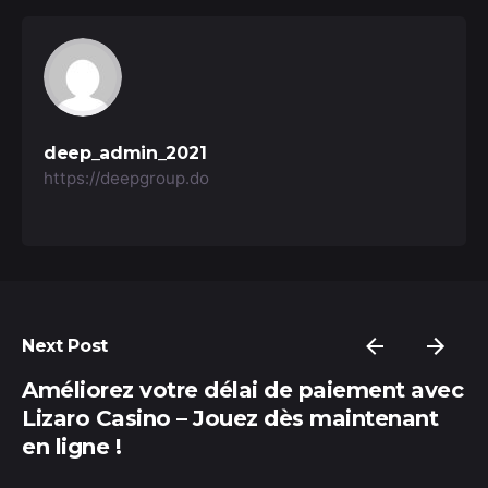
deep_admin_2021
https://deepgroup.do
Next Post
Améliorez votre délai de paiement avec
Lizaro Casino – Jouez dès maintenant
en ligne !