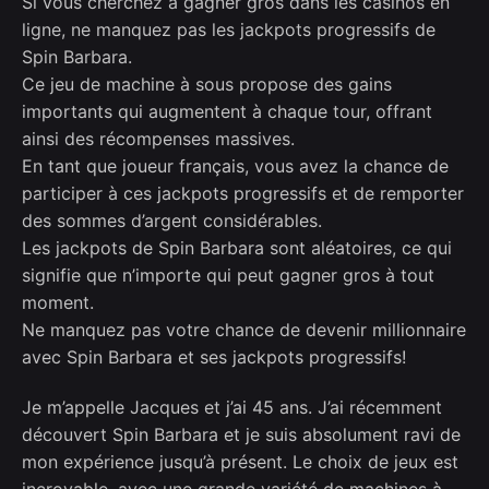
Si vous cherchez à gagner gros dans les casinos en
ligne, ne manquez pas les jackpots progressifs de
Spin Barbara.
Ce jeu de machine à sous propose des gains
importants qui augmentent à chaque tour, offrant
ainsi des récompenses massives.
En tant que joueur français, vous avez la chance de
participer à ces jackpots progressifs et de remporter
des sommes d’argent considérables.
Les jackpots de Spin Barbara sont aléatoires, ce qui
signifie que n’importe qui peut gagner gros à tout
moment.
Ne manquez pas votre chance de devenir millionnaire
avec Spin Barbara et ses jackpots progressifs!
Je m’appelle Jacques et j’ai 45 ans. J’ai récemment
découvert Spin Barbara et je suis absolument ravi de
mon expérience jusqu’à présent. Le choix de jeux est