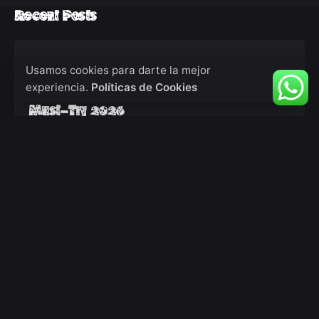
Posted by
Recent Posts
deep_admin_2021
julio 22, 2026
6 min read
Usamos cookies para darte la mejor
experiencia.
Políticas de Cookies
The 18 Best Tacos in Tulum That You
Must-Try 2026
Content LA TAQUERÍA · ᴘɪɴᴄʜᴇꜱ ᴛᴀᴄᴏꜱ ꜱʜᴏᴘ
Opiniones, Horarios y Teléfonos de...
Uncategorized
Read More
Posted by
deep_admin_2021
julio 2, 2026
11 min read