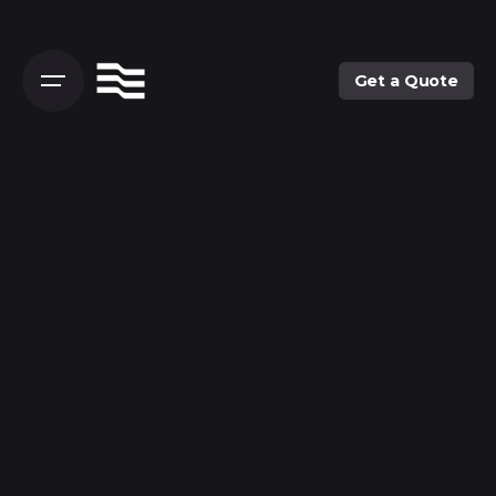
Get a Quote