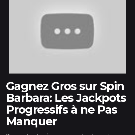
Gagnez Gros sur Spin
Barbara: Les Jackpots
Progressifs à ne Pas
Manquer