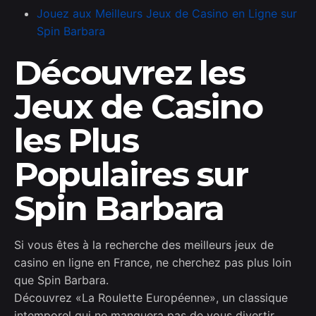
Jouez aux Meilleurs Jeux de Casino en Ligne sur
Spin Barbara
Découvrez les
Jeux de Casino
les Plus
Populaires sur
Spin Barbara
Si vous êtes à la recherche des meilleurs jeux de
casino en ligne en France, ne cherchez pas plus loin
que Spin Barbara.
Découvrez «La Roulette Européenne», un classique
intemporel qui ne manquera pas de vous divertir.