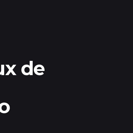
ux de
o