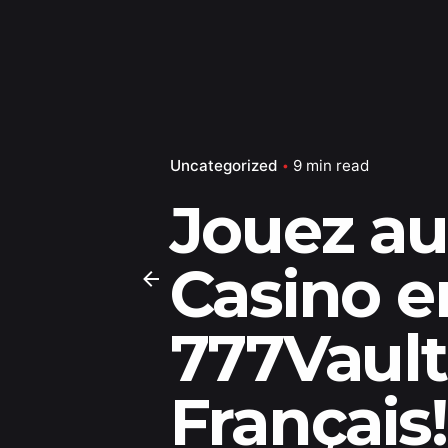
Uncategorized
9 min read
Jouez au
Casino e
777Vault
Français!