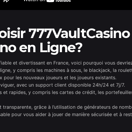
isir 777VaultCasino
ino en Ligne?
fiable et divertissant en France, voici pourquoi vous devrie
ligne, y compris les machines à sous, le blackjack, la roulet
pour les nouveaux joueurs et les joueurs existants.
aviguer, avec un support client disponible 24h/24 et 7j/7.
et rapides, y compris les cartes de crédit, les portefeuille
 transparente, grâce à l’utilisation de générateurs de nombr
sable pour vous aider à jouer de manière sécurisée et à rest