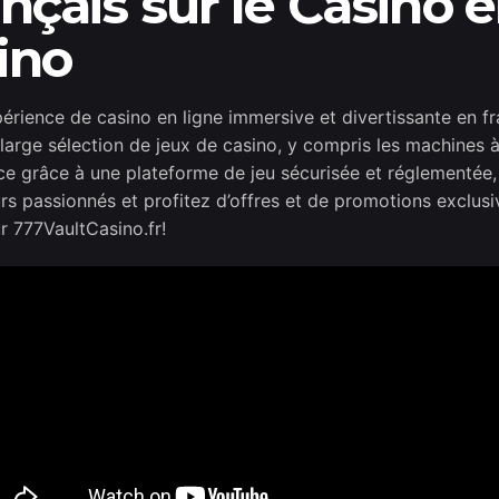
nçais sur le Casino 
ino
périence de casino en ligne immersive et divertissante en fr
rge sélection de jeux de casino, y compris les machines à so
e grâce à une plateforme de jeu sécurisée et réglementée, 
 passionnés et profitez d’offres et de promotions exclusi
r 777VaultCasino.fr!