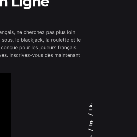
en Ligne
ançais, ne cherchez pas plus loin
us, le blackjack, la roulette et le
conçue pour les joueurs français.
ves. Inscrivez-vous dès maintenant
Lk.
Ig.