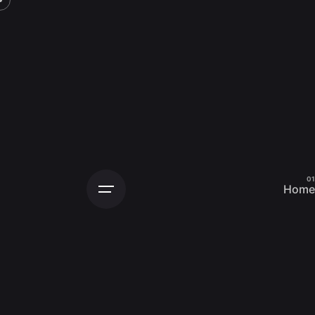
Skip
to
content
Home