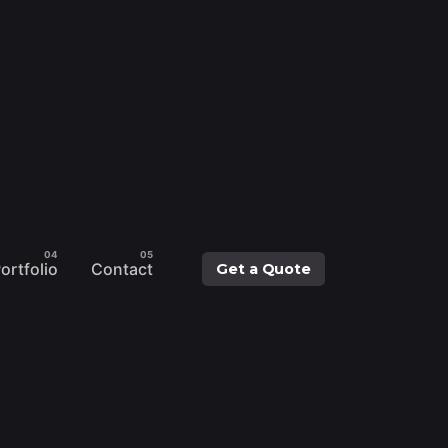
ortfolio
Contact
Get a Quote