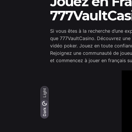
Jouez en Fra
777VaultCas
Si vous êtes à la recherche d’une ex
que 777VaultCasino. Découvrez une la
vidéo poker. Jouez en toute confianc
Rejoignez une communauté de joueurs
et commencez à jouer en français su
Light
Light
Dark
Dark