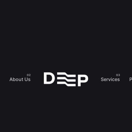
About Us
Services
P