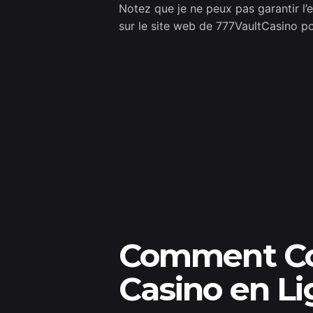
Notez que je ne peux pas garantir l’
sur le site web de 777VaultCasino po
Comment Co
Casino en Li