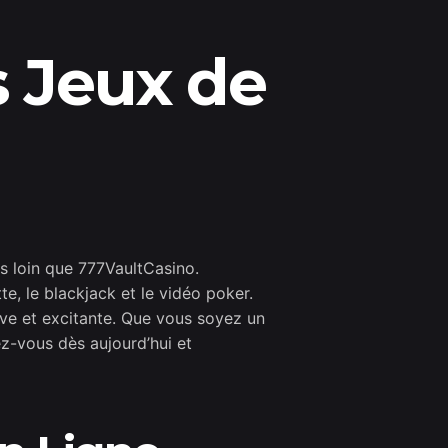
s Jeux de
us loin que 777VaultCasino.
e, le blackjack et le vidéo poker.
ive et excitante. Que vous soyez un
z-vous dès aujourd’hui et