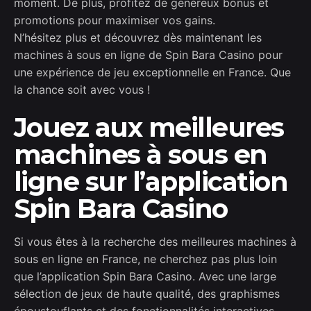
moment. De plus, profitez de généreux bonus et
promotions pour maximiser vos gains.
N’hésitez plus et découvrez dès maintenant les
machines à sous en ligne de Spin Bara Casino pour
une expérience de jeu exceptionnelle en France. Que
la chance soit avec vous !
Jouez aux meilleures
machines à sous en
ligne sur l’application
Spin Bara Casino
Si vous êtes à la recherche des meilleures machines à
sous en ligne en France, ne cherchez pas plus loin
que l’application Spin Bara Casino. Avec une large
sélection de jeux de haute qualité, des graphismes
époustouflants et des fonctionnalités interactives,