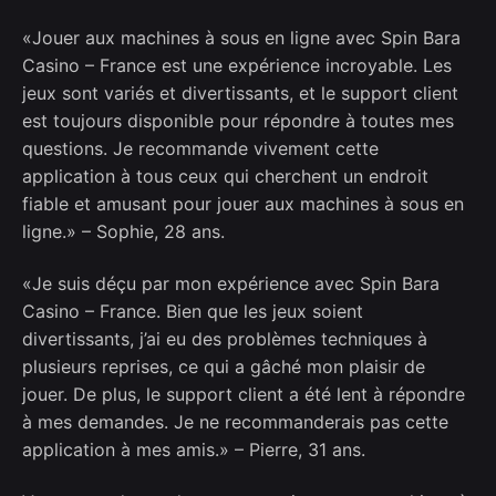
«Jouer aux machines à sous en ligne avec Spin Bara
Casino – France est une expérience incroyable. Les
jeux sont variés et divertissants, et le support client
est toujours disponible pour répondre à toutes mes
questions. Je recommande vivement cette
application à tous ceux qui cherchent un endroit
fiable et amusant pour jouer aux machines à sous en
ligne.» – Sophie, 28 ans.
«Je suis déçu par mon expérience avec Spin Bara
Casino – France. Bien que les jeux soient
divertissants, j’ai eu des problèmes techniques à
plusieurs reprises, ce qui a gâché mon plaisir de
jouer. De plus, le support client a été lent à répondre
à mes demandes. Je ne recommanderais pas cette
application à mes amis.» – Pierre, 31 ans.