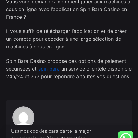
Vous vous demandez comment jouer aux machines à
sous en ligne avec l’application Spin Bara Casino en
France ?
Il vous suffit de télécharger l’application et de créer
un compte pour accéder à une large sélection de
machines à sous en ligne.
Spin Bara Casino propose des options de paiement
sécurisées et
spin bara
un service clientèle disponible
24h/24 et 7j/7 pour répondre à toutes vos questions.
Usamos cookies para darte la mejor