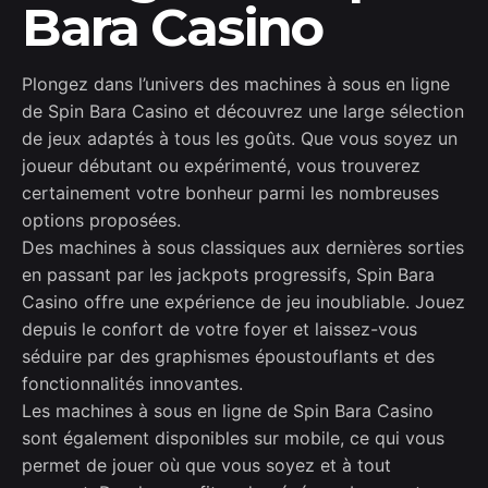
Bara Casino
Plongez dans l’univers des machines à sous en ligne
de Spin Bara Casino et découvrez une large sélection
de jeux adaptés à tous les goûts. Que vous soyez un
joueur débutant ou expérimenté, vous trouverez
certainement votre bonheur parmi les nombreuses
options proposées.
Des machines à sous classiques aux dernières sorties
en passant par les jackpots progressifs, Spin Bara
Casino offre une expérience de jeu inoubliable. Jouez
depuis le confort de votre foyer et laissez-vous
séduire par des graphismes époustouflants et des
fonctionnalités innovantes.
Les machines à sous en ligne de Spin Bara Casino
sont également disponibles sur mobile, ce qui vous
permet de jouer où que vous soyez et à tout