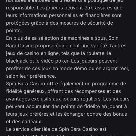
responsable. Les joueurs peuvent être assurés que
leurs informations personnelles et financières sont
protégées grâce à des mesures de sécurité de
pointe.
En plus de sa sélection de machines à sous, Spin
Bara Casino propose également une variété d’autres
jeux de casino en ligne, tels que la roulette, le
blackjack et le vidéo poker. Les joueurs peuvent
profiter de ces jeux en mode démo ou en argent réel,
selon leur préférence.
Spin Bara Casino offre également un programme de
fidélité généreux, offrant des récompenses et des
avantages exclusifs aux joueurs réguliers. Les joueurs
peuvent accumuler des points de fidélité en jouant à
leurs jeux préférés et les échanger contre des bonus
et des cadeaux.
Le service clientèle de Spin Bara Casino est