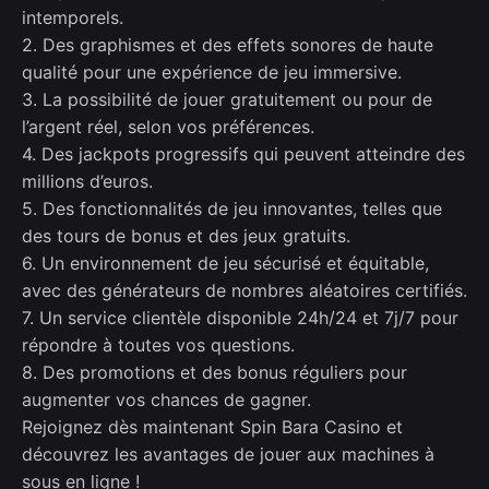
intemporels.
2. Des graphismes et des effets sonores de haute
qualité pour une expérience de jeu immersive.
3. La possibilité de jouer gratuitement ou pour de
l’argent réel, selon vos préférences.
4. Des jackpots progressifs qui peuvent atteindre des
millions d’euros.
5. Des fonctionnalités de jeu innovantes, telles que
des tours de bonus et des jeux gratuits.
6. Un environnement de jeu sécurisé et équitable,
avec des générateurs de nombres aléatoires certifiés.
7. Un service clientèle disponible 24h/24 et 7j/7 pour
répondre à toutes vos questions.
8. Des promotions et des bonus réguliers pour
augmenter vos chances de gagner.
Rejoignez dès maintenant Spin Bara Casino et
découvrez les avantages de jouer aux machines à
sous en ligne !