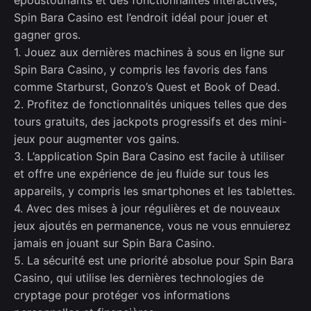
Spin Bara Casino est l’endroit idéal pour jouer et
gagner gros.
1. Jouez aux dernières machines à sous en ligne sur
Spin Bara Casino, y compris les favoris des fans
comme Starburst, Gonzo’s Quest et Book of Dead.
2. Profitez de fonctionnalités uniques telles que des
tours gratuits, des jackpots progressifs et des mini-
jeux pour augmenter vos gains.
3. L’application Spin Bara Casino est facile à utiliser
et offre une expérience de jeu fluide sur tous les
appareils, y compris les smartphones et les tablettes.
4. Avec des mises à jour régulières et de nouveaux
jeux ajoutés en permanence, vous ne vous ennuierez
jamais en jouant sur Spin Bara Casino.
5. La sécurité est une priorité absolue pour Spin Bara
Casino, qui utilise les dernières technologies de
cryptage pour protéger vos informations