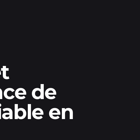
t
nce de
iable en