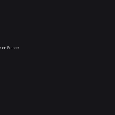
e en France