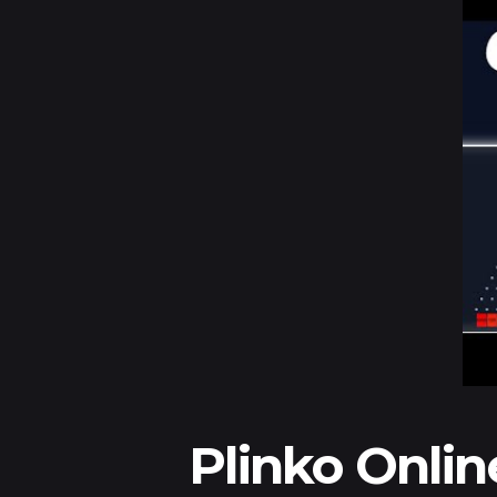
Plinko Onli