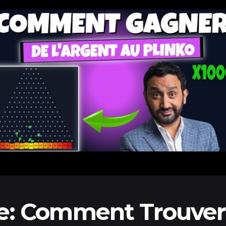
ne: Comment Trouver