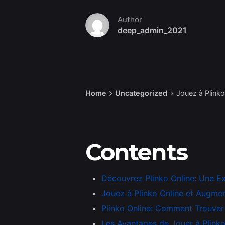
Author
deep_admin_2021
Home
Uncategorized
Jouez à Plinko
Contents
Découvrez Plinko Online: Une E
Jouez à Plinko Online et Augmen
Plinko Online: Comment Trouver 
Les Avantages de Jouer à Plinko