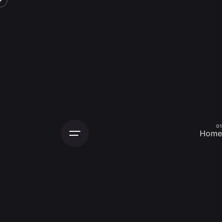
Skip
to
content
Home