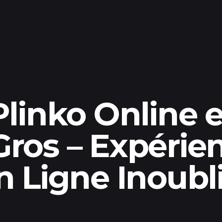
Plinko Online e
ros – Expérie
n Ligne Inoubl