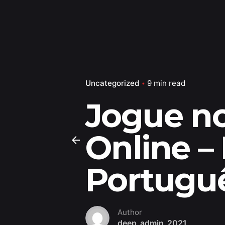
Uncategorized
9 min read
Jogue no
Online –
Portuguê
Author
deep_admin_2021