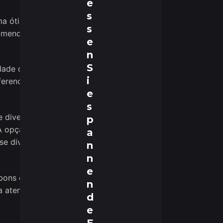
e
s
a ótima surpresa e facilitou muito
s
ecomendo a todos os amantes de
e
n
S
de de jogos e uma interface fácil
i
erencial que torna a experiência
e
s
divertir. Encontrei o Club365
p
A opção de jogar em português foi
a
 divertir e ter uma boa
n
n
e
 bons e a opção de jogar em
n
 atendimento ao cliente poderia ser
d
e