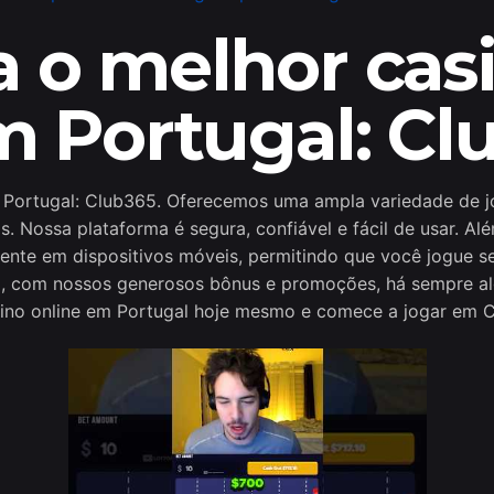
 o melhor cas
m Portugal: Cl
 Portugal: Club365. Oferecemos uma ampla variedade de jog
is. Nossa plataforma é segura, confiável e fácil de usar. A
ente em dispositivos móveis, permitindo que você jogue se
 E, com nossos generosos bônus e promoções, há sempre a
ino online em Portugal hoje mesmo e comece a jogar em 