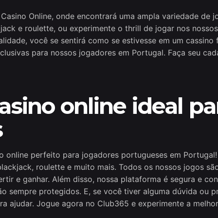
Casino Online, onde encontrará uma ampla variedade de j
ack e roulette, ou experimente o thrill de jogar nos nosso
alidade, você se sentirá como se estivesse em um cassino f
lusivas para nossos jogadores em Portugal. Faça seu cada
asino online ideal p
s
o online perfeito para jogadores portugueses em Portuga
 blackjack, roulette e muito mais. Todos os nossos jogos s
rtir e ganhar. Além disso, nossa plataforma é segura e con
ão sempre protegidos. E, se você tiver alguma dúvida ou p
ara ajudar. Jogue agora no Club365 e experimente a melhor