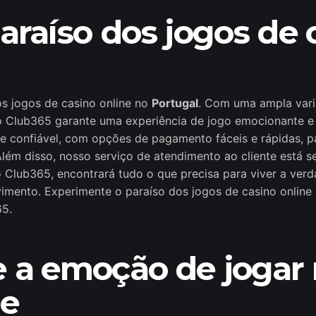
araíso dos jogos de 
s jogos de casino online no
Portugal
. Com uma ampla vari
, o Club365 garante uma experiência de jogo emocionante e
 confiável, com opções de pagamento fáceis e rápidas, pa
m disso, nosso serviço de atendimento ao cliente está se
o Club365, encontrará tudo o que precisa para viver a ver
mento. Experimente o paraíso dos jogos de casino online
65.
 a emoção de jogar 
ne