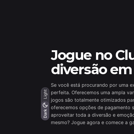
Jogue no Clu
diversão em
Se você está procurando por uma ex
perfeita. Oferecemos uma ampla vari
Light
jogos são totalmente otimizados par
oferecemos opções de pagamento seg
Light
Dark
Dark
aproveitar toda a diversão e emoçã
mesmo? Jogue agora e comece a ga