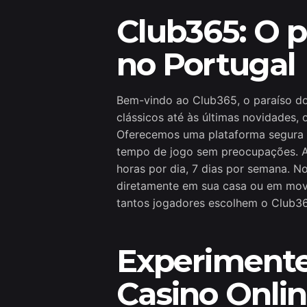
Club365: O p
no Portugal
Bem-vindo ao Club365, o paraíso do
clássicos até às últimas novidades
Oferecemos uma plataforma segura e
tempo de jogo sem preocupações. Alé
horas por dia, 7 dias por semana. N
diretamente em sua casa ou em movi
tantos jogadores escolhem o Club3
Experimente
Casino Onli