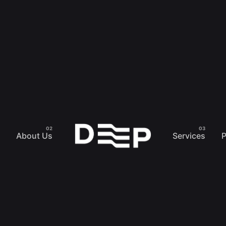
About Us
Services
P