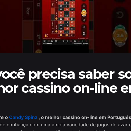
ocê precisa saber s
hor cassino on-line 
re o
Candy Spinz
, o melhor cassino on-line em Português
e de confiança com uma ampla variedade de jogos de azar 