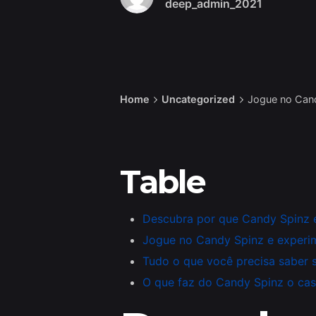
deep_admin_2021
Home
Uncategorized
Jogue no Cand
Table
Descubra por que Candy Spinz é
Jogue no Candy Spinz e experim
Tudo o que você precisa saber 
O que faz do Candy Spinz o cas