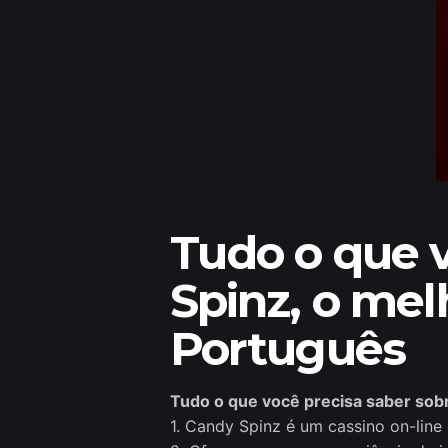
Tudo o que v
Spinz, o mel
Português
Tudo o que você precisa saber sob
1. Candy Spinz é um cassino on-lin