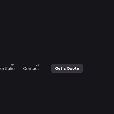
ortfolio
Contact
Get a Quote