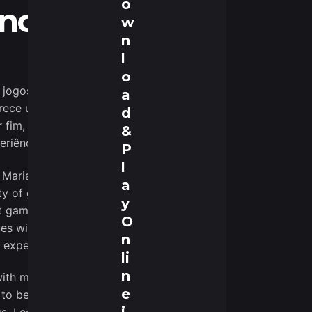
o
no on-line
w
n
l
o
 jogos em 3D de última geração, no
a
ferece uma ampla variedade de
d
fim, a Candy Spinz é licenciada e
&
iência de jogo justa e segura.
P
l
 Maria, a 35-year-old marketing
a
ty of games and the user-friendly
y
lot games, which were both
O
es with payments or withdrawals. I
n
 experience!
li
n
 with my experience at Candy Spinz.
e
o be quite slow and laggy. I also