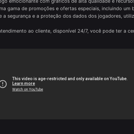
go emocionante com gráficos de alta qualidade e recursos 
ma gama de promoções e ofertas especiais, incluindo um 
e a segurança e a proteção dos dados dos jogadores, utili
tendimento ao cliente, disponível 24/7, você pode ter a c