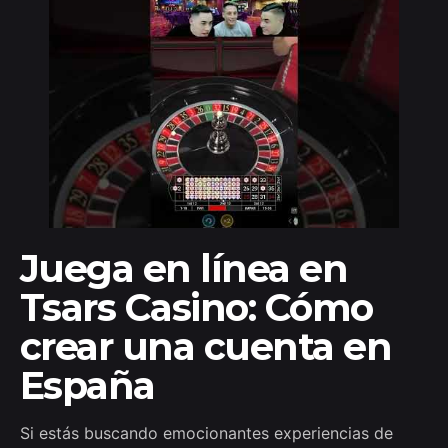
Juega en línea en
Tsars Casino: Cómo
crear una cuenta en
España
Si estás buscando emocionantes experiencias de