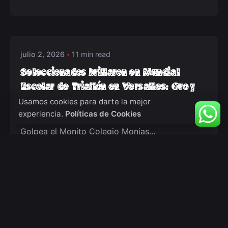
Posted by
deep_admin_2021
julio 2, 2026
11 min read
Seleccionados brillaron en Mundial
Escolar de Triatlón en Versalles: Oro y
plata para Chile Deportes
Usamos cookies para darte la mejor
experiencia.
Políticas de Cookies
Content Nacional La segunda vida de Donde
Golpea el Monito Colegio Monjas...
Uncategorized
Read More
Posted by
deep_admin_2021