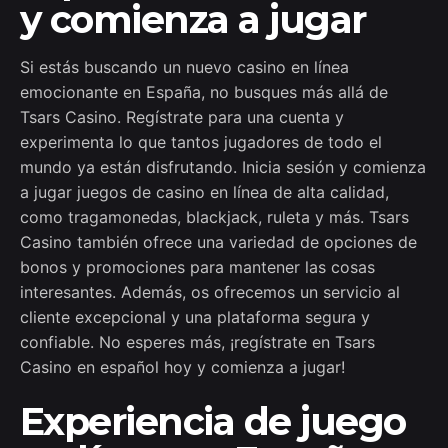
y comienza a jugar
Si estás buscando un nuevo casino en línea
emocionante en España, no busques más allá de
Tsars Casino. Regístrate para una cuenta y
experimenta lo que tantos jugadores de todo el
mundo ya están disfrutando. Inicia sesión y comienza
a jugar juegos de casino en línea de alta calidad,
como tragamonedas, blackjack, ruleta y más. Tsars
Casino también ofrece una variedad de opciones de
bonos y promociones para mantener las cosas
interesantes. Además, os ofrecemos un servicio al
cliente excepcional y una plataforma segura y
confiable. No esperes más, ¡regístrate en Tsars
Casino en español hoy y comienza a jugar!
Experiencia de juego