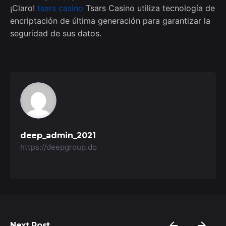
¡Claro!
tsars casino
Tsars Casino utiliza tecnología de
encriptación de última generación para garantizar la
seguridad de sus datos.
deep_admin_2021
https://deepgroup.do
Next Post