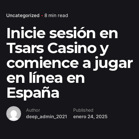
Uncategorized
8 min read
Inicie sesión en
Tsars Casino y
comience a jugar
en línea en
España
Author
Published
deep_admin_2021
enero 24, 2025