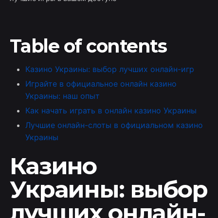
Table of contents
Казино Украины: выбор лучших онлайн-игр
Играйте в официальное онлайн казино
Украины: наш опыт
Как начать играть в онлайн казино Украины
Лучшие онлайн-слоты в официальном казино
Украины
Казино
Украины: выбор
лучших онлайн-