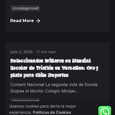
Uncategorized
Read More
Posted by
deep_admin_2021
julio 2, 2026
11 min read
Seleccionados brillaron en Mundial
Escolar de Triatlón en Versalles: Oro y
plata para Chile Deportes
Content Nacional La segunda vida de Donde
Golpea el Monito Colegio Monjas...
Uncategorized
Usamos cookies para darte la mejor
experiencia.
Políticas de Cookies
Read More