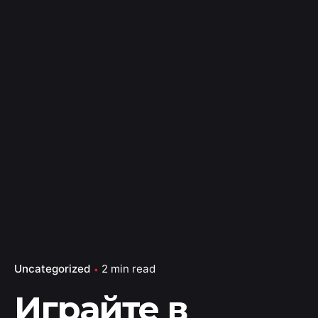
Uncategorized
2 min read
Играйте в