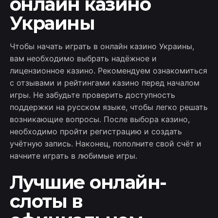
онлайн казино
Украины
Чтобы начать играть в онлайн казино Украины,
вам необходимо выбрать надёжное и
лицензионное казино. Рекомендуем ознакомиться
с отзывами и рейтингами казино перед началом
игры. Не забудьте проверить доступность
поддержки на русском языке, чтобы легко решать
возникающие вопросы. После выбора казино,
необходимо пройти регистрацию и создать
учётную запись. Наконец, пополните свой счёт и
начните играть в любимые игры.
Лучшие онлайн-
слоты в