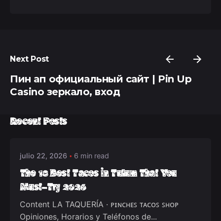
Next Post
Пин ап официальный сайт | Pin Up
Casino зеркало, вход
Posted by
Recent Posts
deep_admin_2021
julio 22, 2026
6 min read
The 18 Best Tacos in Tulum That You
Must-Try 2026
Content LA TAQUERÍA · ᴘɪɴᴄʜᴇꜱ ᴛᴀᴄᴏꜱ ꜱʜᴏᴘ
Opiniones, Horarios y Teléfonos de...