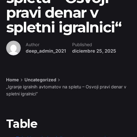
pravi denar v
spletni igralnici“
Author
Published
deep_admin_2021
diciembre 25, 2025
Home
Uncategorized
„Igranje igralnih avtomatov na spletu – Osvoji pravi denar v
spletni igralnici“
Table