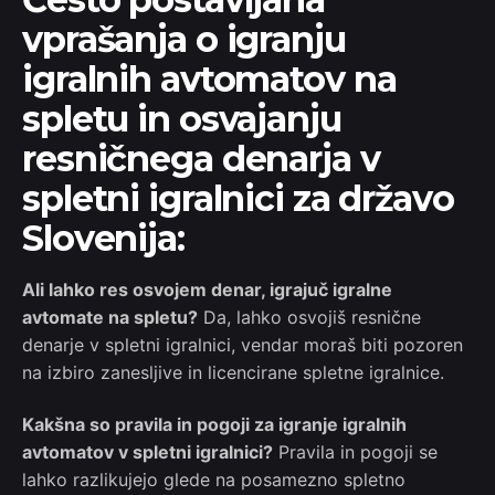
vprašanja o igranju
igralnih avtomatov na
spletu in osvajanju
resničnega denarja v
spletni igralnici za državo
Slovenija:
Ali lahko res osvojem denar, igrajuč igralne
avtomate na spletu?
Da, lahko osvojiš resnične
denarje v spletni igralnici, vendar moraš biti pozoren
na izbiro zanesljive in licencirane spletne igralnice.
Kakšna so pravila in pogoji za igranje igralnih
avtomatov v spletni igralnici?
Pravila in pogoji se
lahko razlikujejo glede na posamezno spletno