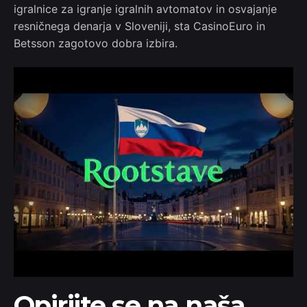
igralnice za igranje igralnih avtomatov in osvajanje
resničnega denarja v Sloveniji, sta CasinoEuro in
Betsson zagotovo dobra izbira.
Opirijte se na naša