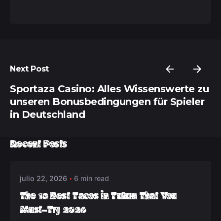
Next Post
Sportaza Casino: Alles Wissenswerte zu
unseren Bonusbedingungen für Spieler
in Deutschland
Posted by
Recent Posts
deep_admin_2021
julio 22, 2026
6 min read
The 18 Best Tacos in Tulum That You
Must-Try 2026