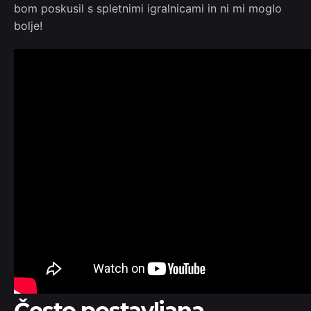
bom poskusil s spletnimi igralnicami in ni mi moglo
bolje!
Često postavljana