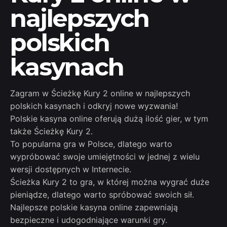
najlepszych
polskich
kasynach
Zagram w Ścieżkę Kury 2 online w najlepszych
polskich kasynach i odkryj nowe wyzwania!
Polskie kasyna online oferują dużą ilość gier, w tym
także Ścieżkę Kury 2.
To popularna gra w Polsce, dlatego warto
wypróbować swoje umiejętności w jednej z wielu
wersji dostępnych w Internecie.
Ścieżka Kury 2 to gra, w której można wygrać duże
pieniądze, dlatego warto spróbować swoich sił.
Najlepsze polskie kasyna online zapewniają
bezpieczne i udogodniające warunki gry.