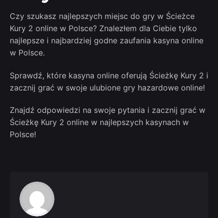
Czy szukasz najlepszych miejsc do gry w Ścieżce
Kury 2 online w Polsce? Znalezłem dla Ciebie tylko
najlepsze i najbardziej godne zaufania kasyna online
w Polsce.
Sprawdź, które kasyna online oferują Ścieżkę Kury 2 i
zacznij grać w swoje ulubione gry hazardowe online!
Znajdź odpowiedzi na swoje pytania i zacznij grać w
Ścieżkę Kury 2 online w najlepszych kasynach w
Polsce!