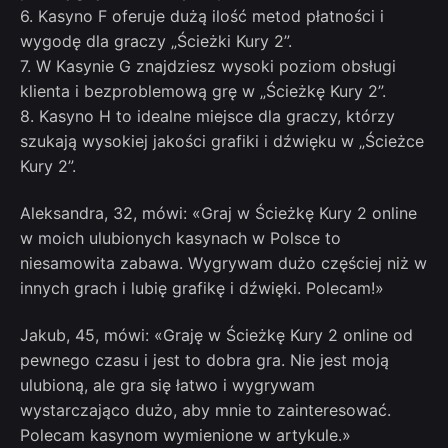
6. Kasyno F oferuje dużą ilość metod płatności i
wygodę dla graczy „Ścieżki Kury 2”.
7. W Kasynie G znajdziesz wysoki poziom obsługi
klienta i bezproblemową grę w „Ścieżkę Kury 2”.
8. Kasyno H to idealne miejsce dla graczy, którzy
szukają wysokiej jakości grafiki i dźwięku w „Ścieżce
Kury 2”.
Aleksandra, 32, mówi: «Graj w Ścieżkę Kury 2 online
w moich ulubionych kasynach w Polsce to
niesamowita zabawa. Wygrywam dużo częściej niż w
innych grach i lubię grafikę i dźwięki. Polecam!»
Jakub, 45, mówi: «Graję w Ścieżkę Kury 2 online od
pewnego czasu i jest to dobra gra. Nie jest moją
ulubioną, ale gra się łatwo i wygrywam
wystarczająco dużo, aby mnie to zainteresować.
Polecam kasynom wymienione w artykule.»