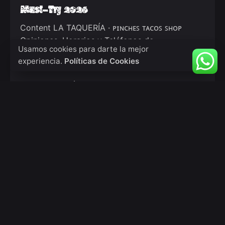
Must-Try 2026
Content LA TAQUERÍA · ᴘɪɴᴄʜᴇꜱ ᴛᴀᴄᴏꜱ ꜱʜᴏᴘ
Opiniones, Horarios y Teléfonos de...
Usamos cookies para darte la mejor
Uncategorized
experiencia.
Políticas de Cookies
Read More
Posted by
deep_admin_2021
julio 2, 2026
11 min read
Seleccionados brillaron en Mundial
Escolar de Triatlón en Versalles: Oro y
plata para Chile Deportes
Content Nacional La segunda vida de Donde
Golpea el Monito Colegio Monjas...