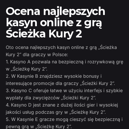
Ocena najlepszych
kasyn online z grą
Ścieżka Kury 2
Oto ocena najlepszych kasyn online z grą „Ścieżka
Kury 2” dla graczy w Polsce:
1. Kasyno A pozwala na bezpieczną i rozrywkową grę
w „Ścieżkę Kury 2”.
2. W Kasynie B znajdziesz wysokie bonusy i
interesujące promocje dla graczy „Ścieżki Kury 2”.
3. Kasyno C oferuje łatwe w użyciu interfejs i szybkie
wyplaty dla zwycięzców „Ścieżki Kury 2”.
4. Kasyno D jest znane z dużej ilości gier i wysokiej
jakości usług podczas gry w „Ścieżkę Kury 2”.
5. W Kasynie E gracze mogą cieszyć się bezpieczną i
pewną grą w „Ścieżkę Kury 2”.