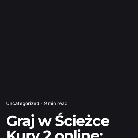
Uncategorized
9 min read
Graj w Ścieżce
Kury 2 online: