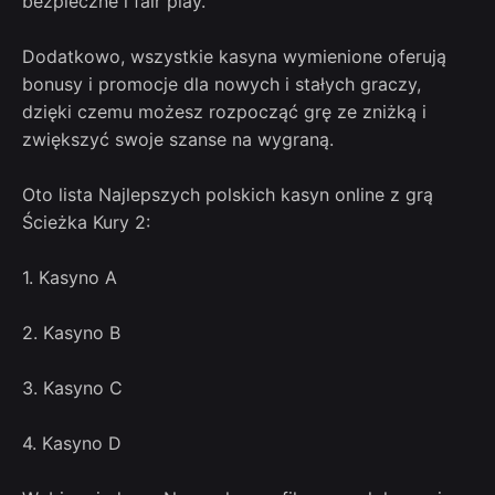
bezpieczne i fair play.
Dodatkowo, wszystkie kasyna wymienione oferują
bonusy i promocje dla nowych i stałych graczy,
dzięki czemu możesz rozpocząć grę ze zniżką i
zwiększyć swoje szanse na wygraną.
Oto lista Najlepszych polskich kasyn online z grą
Ścieżka Kury 2:
1. Kasyno A
2. Kasyno B
3. Kasyno C
4. Kasyno D