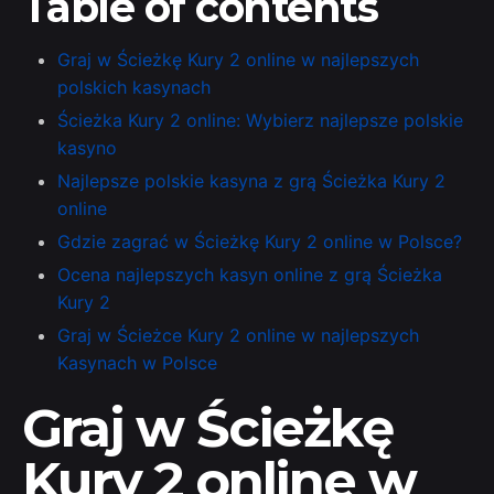
Table of contents
Graj w Ścieżkę Kury 2 online w najlepszych
polskich kasynach
Ścieżka Kury 2 online: Wybierz najlepsze polskie
kasyno
Najlepsze polskie kasyna z grą Ścieżka Kury 2
online
Gdzie zagrać w Ścieżkę Kury 2 online w Polsce?
Ocena najlepszych kasyn online z grą Ścieżka
Kury 2
Graj w Ścieżce Kury 2 online w najlepszych
Kasynach w Polsce
Graj w Ścieżkę
Kury 2 online w