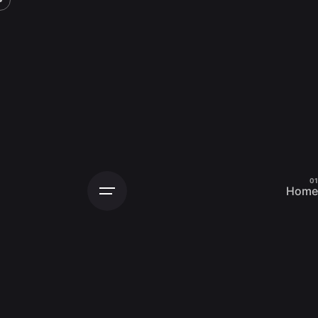
Skip
to
content
Home