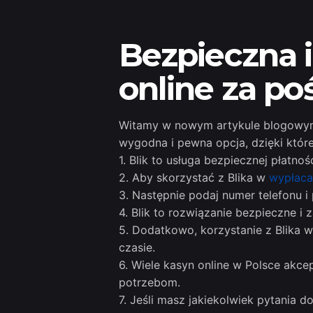
Bezpieczna i
online za p
Witamy w nowym artykule blogowym o 
wygodna i pewna opcja, dzięki któr
1. Blik to usługa bezpiecznej płatno
2. Aby skorzystać z Blika w
wypłaca
3. Następnie podaj numer telefonu i
4. Blik to rozwiązanie bezpieczne i
5. Dodatkowo, korzystanie z Blika 
czasie.
6. Wiele kasyn online w Polsce akce
potrzebom.
7. Jeśli masz jakiekolwiek pytania 