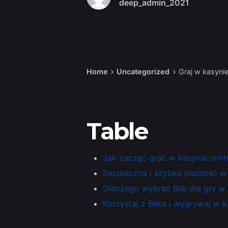
deep_admin_2021
Home
Uncategorized
Graj w kasynie
Table
Jak zacząć grać w kasynie onli
Bezpieczna i szybka płatność w
Dlaczego wybrać Blik dla gry w 
Korzystaj z Blika i wygrywaj w k