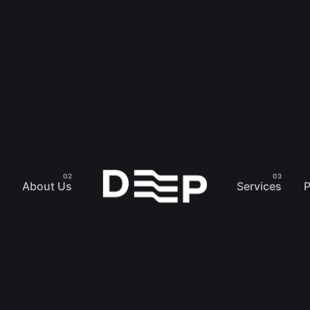
About Us
Services
P