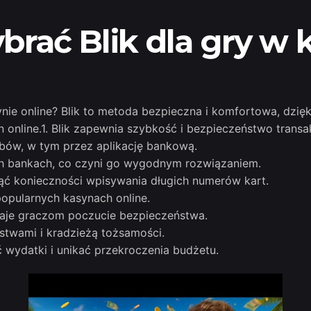
rać Blik dla gry w 
ynie online? Blik to metoda bezpieczna i komfortowa, dzię
 online.1. Blik zapewnia szybkość i bezpieczeństwo transak
bów, w tym przez aplikację bankową.
kich bankach, co czyni go wygodnym rozwiązaniem.
nąć konieczności wpisywania długich numerów kart.
popularnych kasynach online.
 daje graczom poczucie bezpieczeństwa.
stwami i kradzieżą tożsamości.
 wydatki i unikać przekroczenia budżetu.