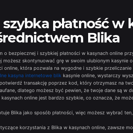
 szybka płatność w 
ośrednictwem Blika
bezpiecznej i szybkiej płatności w kasynach online przy u
ej możesz skontynuować grę w swoim ulubionym kasynie on
ści online, która pozwala na wygodne i szybkie przeliczanie
lne kasyna internetowe blik
kasynie online, wystarczy wysz
 potwierdź transakcję poprzez kod, który otrzymasz na twoj
 zaufane, dlatego możesz być pewien, że twoje dane są w d
w kasynach online jest bardzo szybkie, co oznacza, że mo
ptuje Blika jako sposób płatności, więc możesz wybrać ten
dotyczące korzystania z Blika w kasynach online, zawsze m