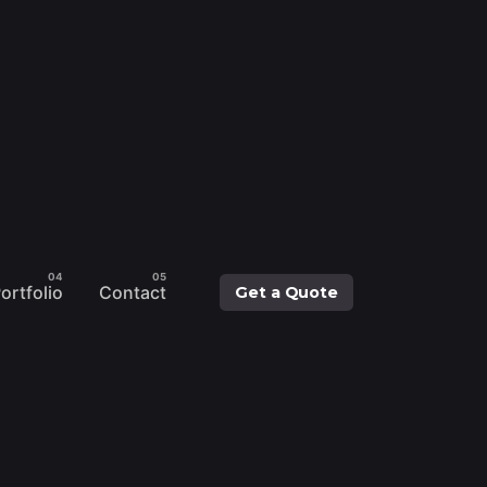
ortfolio
Contact
Get a Quote