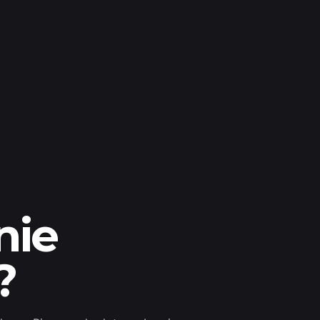
nie
?