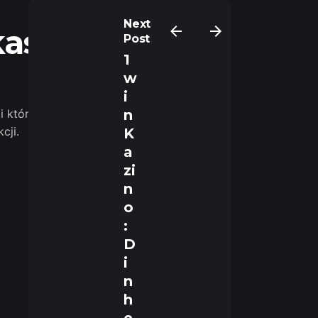
Next
kasynie
Post
1
w
i
ki której można dokonywać płatności
n
cji.
K
a
zi
n
o
:
D
i
n
h