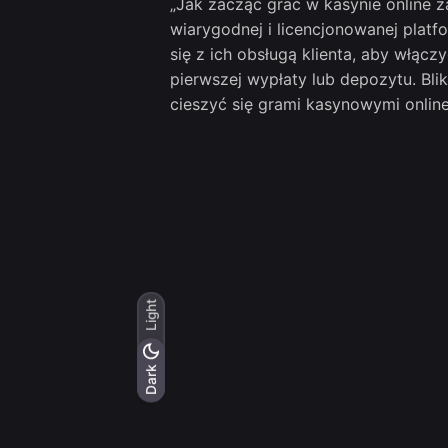
„Jak zacząć grać w kasynie online 
wiarygodnej i licencjonowanej platfor
się z ich obsługą klienta, aby włąc
pierwszej wypłaty lub depozytu. Bli
cieszyć się grami kasynowymi online
Light
Light
Dark
Dark