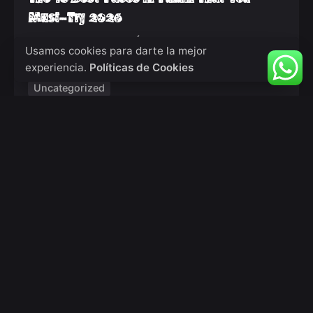
Must-Try 2026
Content LA TAQUERÍA · ᴘɪɴᴄʜᴇꜱ ᴛᴀᴄᴏꜱ ꜱʜᴏᴘ
Usamos cookies para darte la mejor
Opiniones, Horarios y Teléfonos de...
experiencia.
Políticas de Cookies
Uncategorized
Read More
Posted by
deep_admin_2021
julio 2, 2026
11 min read
Seleccionados brillaron en Mundial
Escolar de Triatlón en Versalles: Oro y
plata para Chile Deportes
Content Nacional La segunda vida de Donde
Golpea el Monito Colegio Monjas...