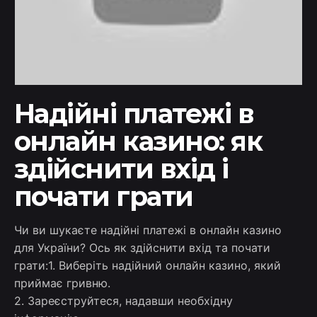
Надійні платежі в
онлайн казино: як
здійснити вхід і
почати грати
Чи ви шукаєте надійні платежі в онлайн казино
для України? Ось як здійснити вхід та почати
грати:1. Виберіть надійний онлайн казино, який
приймає гривню.
2. Зареєструйтеся, надавши необхідну