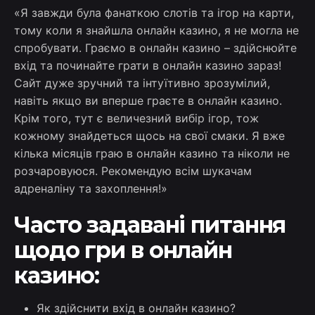
«Я завжди була фанаткою слотів та ігор на карти,
тому коли я знайшла онлайн казино, я не могла не
спробувати. Граємо в онлайн казино – здійснюйте
вхід та починайте грати в онлайн казино зараз!
Сайт дуже зручний та інтуїтивно зрозумілий,
навіть якщо ви вперше граєте в онлайн казино.
Крім того, тут є величезний вибір ігор, тож
кожному знайдеться щось на свої смаки. Я вже
кілька місяців граю в онлайн казино та ніколи не
розчаровуюся. Рекомендую всім шукачам
адреналіну та захоплення!»
Часто задавані питання
щодо гри в онлайн
казино:
Як здійснити вхід в онлайн казино?