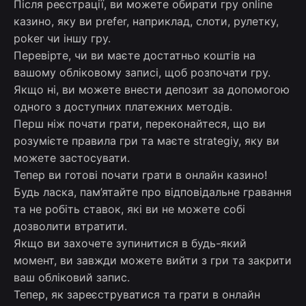
Після реєстрації, ви можете обирати гру online
казино, яку ви prefer, наприклад, слоти, рулетку,
poker чи іншу гру.
Перевірте, чи ви маєте достатньо коштів на
вашому обліковому записі, щоб розпочати гру.
Якщо ні, ви можете внести депозит за допомогою
одного з доступних платежних методів.
Перш ніж почати грати, переконайтеся, що ви
розумієте правила гри та маєте strategiy, яку ви
можете застосувати.
Тепер ви готові почати грати в онлайн казино!
Будь ласка, пам’ятайте про відповідальне гравання
та не робіть ставок, які ви не можете собі
дозволити втратити.
Якщо ви захочете зупинитися в будь-який
момент, ви завжди можете вийти з гри та закрити
ваш обліковий запис.
Тепер, як зареєструватися та грати в онлайн