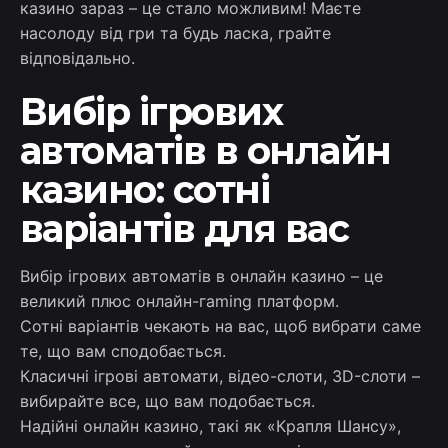
казино зараз – це стало можливим! Маєте
насолоду від гри та будь ласка, грайте
відповідально.
Вибір ігрових
автоматів в онлайн
казино: сотні
варіантів для вас
Вибір ігрових автоматів в онлайн казино – це
великий плюс онлайн-гaming платформ.
Сотні варіантів чекають на вас, щоб вибрати саме
те, що вам сподобається.
Класичні ігрові автомати, відео-слоти, 3D-слоти –
вибирайте все, що вам подобається.
Надійні онлайн казино, такі як «Крапля Шансу»,