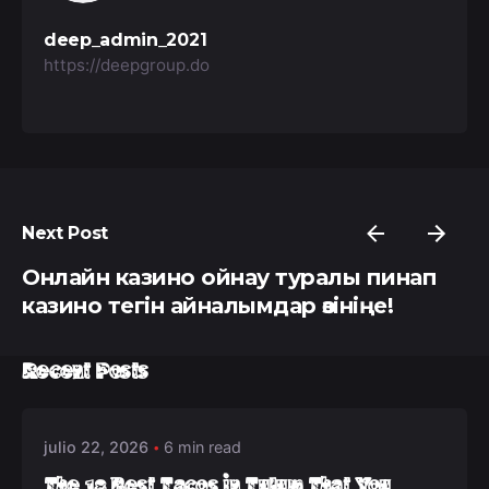
deep_admin_2021
https://deepgroup.do
Next Post
Онлайн казино ойнау туралы пинап
казино тегін айналымдар өзініңе!
Posted by
Recent Posts
deep_admin_2021
julio 22, 2026
6 min read
The 18 Best Tacos in Tulum That You