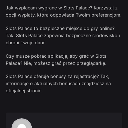
Jak wyplacam wygrane w Slots Palace? Korzystaj z
opcji wyplaty, która odpowiada Twoim preferencjom.
Slots Palace to bezpieczne miejsce do gry online?
Tak, Slots Palace zapewnia bezpieczne środowisko i
chroni Twoje dane.
Czy musze pobrac aplikację, aby grać w Slots
Palace? Nie, możesz grać przez przeglądarkę.
Slots Palace oferuje bonusy za rejestrację? Tak,
informacje o aktualnych bonusach znajdziesz na
oficjalnej stronie.