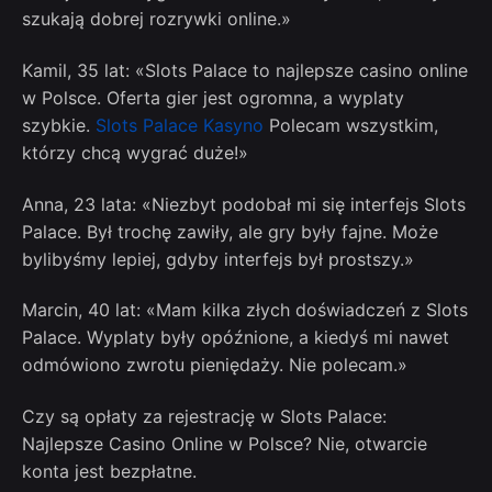
szukają dobrej rozrywki online.»
Kamil, 35 lat: «Slots Palace to najlepsze casino online
w Polsce. Oferta gier jest ogromna, a wyplaty
szybkie.
Slots Palace Kasyno
Polecam wszystkim,
którzy chcą wygrać duże!»
Anna, 23 lata: «Niezbyt podobał mi się interfejs Slots
Palace. Był trochę zawiły, ale gry były fajne. Może
bylibyśmy lepiej, gdyby interfejs był prostszy.»
Marcin, 40 lat: «Mam kilka złych doświadczeń z Slots
Palace. Wyplaty były opóźnione, a kiedyś mi nawet
odmówiono zwrotu pieniędaży. Nie polecam.»
Czy są opłaty za rejestrację w Slots Palace:
Najlepsze Casino Online w Polsce? Nie, otwarcie
konta jest bezpłatne.