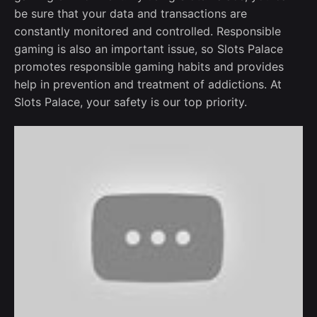
be sure that your data and transactions are
constantly monitored and controlled. Responsible
gaming is also an important issue, so Slots Palace
promotes responsible gaming habits and provides
help in prevention and treatment of addictions. At
Slots Palace, your safety is our top priority.