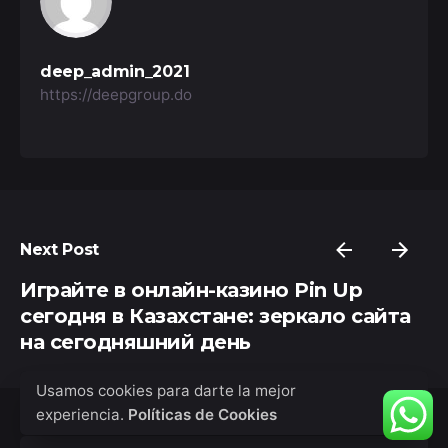
deep_admin_2021
https://deepgroup.do
Next Post
Играйте в онлайн-казино Pin Up
сегодня в Казахстане: зеркало сайта
на сегодняшний день
Posted by
Usamos cookies para darte la mejor
Recent Posts
deep_admin_2021
experiencia.
Políticas de Cookies