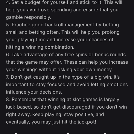
4. Set a budget for yourself and stick to it. This will
help you avoid overspending and ensure that you
gamble responsibly.
5. Practice good bankroll management by betting
small and betting often. This will help you prolong
your playing time and increase your chances of
hitting a winning combination.
6. Take advantage of any free spins or bonus rounds
that the game may offer. These can help you increase
your winnings without risking your own money.
7. Don’t get caught up in the hype of a big win. It’s
important to stay focused and avoid letting emotions
influence your decisions.
8. Remember that winning at slot games is largely
luck-based, so don’t get discouraged if you don’t win
right away. Keep playing, stay positive, and
eventually, you may just hit the jackpot!