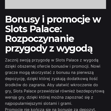
Bonusy i promocje w
Slots Palace:
Rozpoczynanie
przygody z wygodą
Zacznij swoją przygodę w Slots Palace z wygodą
dzięki obszernej ofercie bonusów i promocji. Nowi
gracze mogą skorzystać z bonusu na pierwszą
depozycję, dzięki której zyskają dodatkową ilość
środków do zagrania. Aby ułatwić wkroczenie do
gry, Slots Palace przewidział również bezdepcytową
wersję gry, dzięki której można zapoznać się z
najpopularniejszymi slotami i grami.
Promocje nie kończą się na bonusie za depozyt.