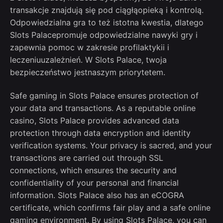
transakcje znajdują się pod ciągłąopieką i kontrolą.
Odpowiedzialna gra to też istotna kwestia, dlatego
Slots Palacepromuje odpowiedzialne nawyki gry i
zapewnia pomoc w zakresie profilaktykii i
leczeniuuzależnień. W Slots Palace, twoja
bezpieczeństwo jestnaszym priorytetem.
Safe gaming in Slots Palace ensures protection of
your data and transactions. As a reputable online
casino, Slots Palace provides advanced data
protection through data encryption and identity
verification systems. Your privacy is sacred, and your
transactions are carried out through SSL
connections, which ensures the security and
confidentiality of your personal and financial
information. Slots Palace also has an eCOGRA
certificate, which confirms fair play and a safe online
gaming environment. By using Slots Palace, you can