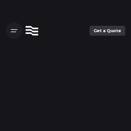
Get a Quote