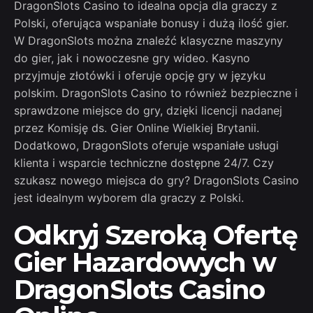
DragonSlots Casino to idealna opcja dla graczy z
Polski, oferująca wspaniałe bonusy i dużą ilość gier.
W DragonSlots można znaleźć klasyczne maszyny
do gier, jak i nowoczesne gry wideo. Kasyno
przyjmuje złotówki i oferuje opcję gry w języku
polskim. DragonSlots Casino to również bezpieczne i
sprawdzone miejsce do gry, dzięki licencji nadanej
przez Komisję ds. Gier Online Wielkiej Brytanii.
Dodatkowo, DragonSlots oferuje wspaniałe usługi
klienta i wsparcie techniczne dostępne 24/7. Czy
szukasz nowego miejsca do gry? DragonSlots Casino
jest idealnym wyborem dla graczy z Polski.
Odkryj Szeroką Ofertę
Gier Hazardowych w
DragonSlots Casino