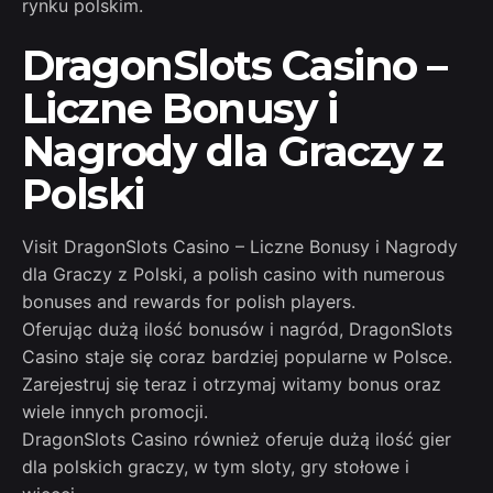
rynku polskim.
DragonSlots Casino –
Liczne Bonusy i
Nagrody dla Graczy z
Polski
Visit DragonSlots Casino – Liczne Bonusy i Nagrody
dla Graczy z Polski, a polish casino with numerous
bonuses and rewards for polish players.
Oferując dużą ilość bonusów i nagród, DragonSlots
Casino staje się coraz bardziej popularne w Polsce.
Zarejestruj się teraz i otrzymaj witamy bonus oraz
wiele innych promocji.
DragonSlots Casino również oferuje dużą ilość gier
dla polskich graczy, w tym sloty, gry stołowe i