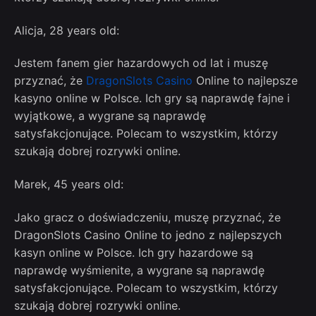
Alicja, 28 years old:
Jestem fanem gier hazardowych od lat i muszę
przyznać, że
DragonSlots Casino
Online to najlepsze
kasyno online w Polsce. Ich gry są naprawdę fajne i
wyjątkowe, a wygrane są naprawdę
satysfakcjonujące. Polecam to wszystkim, którzy
szukają dobrej rozrywki online.
Marek, 45 years old:
Jako gracz o doświadczeniu, muszę przyznać, że
DragonSlots Casino Online to jedno z najlepszych
kasyn online w Polsce. Ich gry hazardowe są
naprawdę wyśmienite, a wygrane są naprawdę
satysfakcjonujące. Polecam to wszystkim, którzy
szukają dobrej rozrywki online.