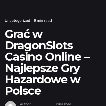
Uncategorized
9 min read
Grać w
DragonSlots
Casino Online –
Najlepsze Gry
Hazardowe w
Polsce
Author
Published