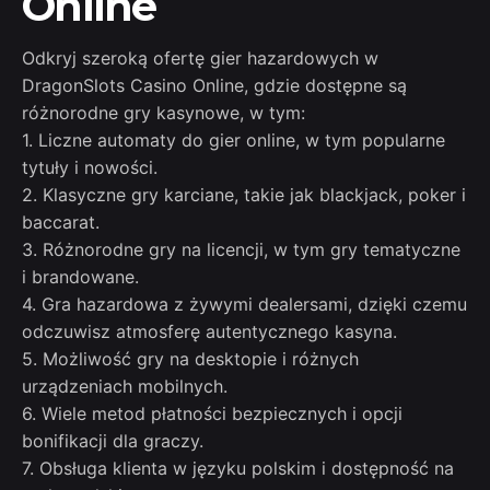
Online
Odkryj szeroką ofertę gier hazardowych w
DragonSlots Casino Online, gdzie dostępne są
różnorodne gry kasynowe, w tym:
1. Liczne automaty do gier online, w tym popularne
tytuły i nowości.
2. Klasyczne gry karciane, takie jak blackjack, poker i
baccarat.
3. Różnorodne gry na licencji, w tym gry tematyczne
i brandowane.
4. Gra hazardowa z żywymi dealersami, dzięki czemu
odczuwisz atmosferę autentycznego kasyna.
5. Możliwość gry na desktopie i różnych
urządzeniach mobilnych.
6. Wiele metod płatności bezpiecznych i opcji
bonifikacji dla graczy.
7. Obsługa klienta w języku polskim i dostępność na