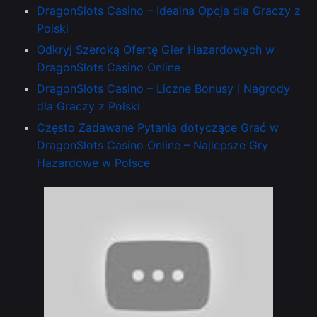
DragonSlots Casino – Idealna Opcja dla Graczy z
Polski
Odkryj Szeroką Ofertę Gier Hazardowych w
DragonSlots Casino Online
DragonSlots Casino – Liczne Bonusy i Nagrody
dla Graczy z Polski
Często Zadawane Pytania dotyczące Grać w
DragonSlots Casino Online – Najlepsze Gry
Hazardowe w Polsce