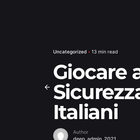
Uncategorized
13 min read
Giocare a
Sicurezza
Italiani
Author
deep_admin_2021