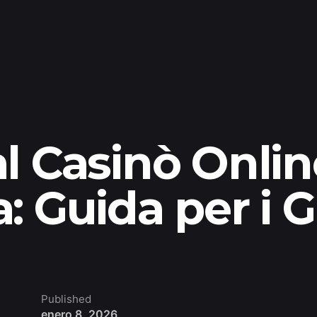
l Casinò Onlin
: Guida per i G
Published
enero 8, 2026