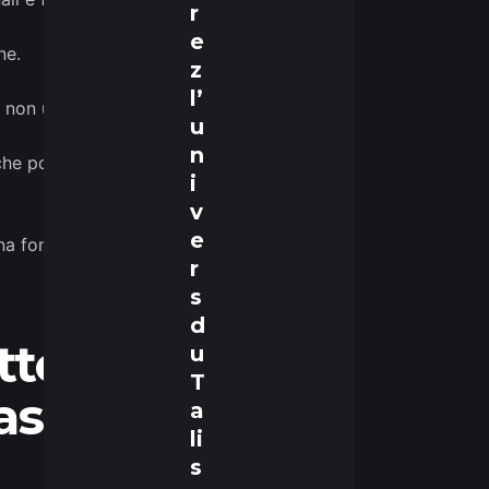
r
e
ne.
z
l’
e, non una ossessione.
u
n
che possono offrirti supporto e
i
v
e
na fonte di reddito. Gioca in modo
r
s
d
utto Quello
u
T
asinò Online
a
li
s