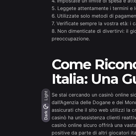
4. Impostate un limite di spesa e att
5. Leggete attentamente i termini e l
6. Utilizzate solo metodi di pagamento
7. Verificate sempre la vostra età: i c
8. Non dimenticate di divertirvi: il 
preoccupazione.
Come Ricono
Italia: Una 
Light
Se stai cercando un casinò online sic
dall’Agenzia delle Dogane e dei Monop
assicurati che il sito web utilizzi la 
Light
Dark
Dark
casinò ha un’assistenza clienti reatti
casinò online sicuro offrirà una vasta
positive da parte di altri giocatori i