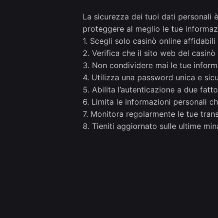
La sicurezza dei tuoi dati personali 
proteggere al meglio le tue informazi
1. Scegli solo casinò online affidabili
2. Verifica che il sito web del casinò 
3. Non condividere mai le tue inform
4. Utilizza una password unica e sicu
5. Abilita l’autenticazione a due fatto
6. Limita le informazioni personali ch
7. Monitora regolarmente le tue tran
8. Tieniti aggiornato sulle ultime mi