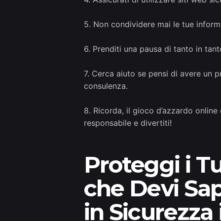
5. Non condividere mai le tue infor
6. Prenditi una pausa di tanto in tan
7. Cerca aiuto se pensi di avere un 
consulenza.
8. Ricorda, il gioco d’azzardo onlin
responsabile e divertiti!
Proteggi i Tu
che Devi Sap
in Sicurezza i