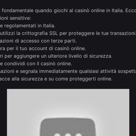
è fondamentale quando giochi al casinò online in Italia. Ecc
oni sensitive:
 e regolamentati in Italia.
utilizzi la crittografia SSL per proteggere le tue transazioni
azioni di accesso con terze parti.
ra per il tuo account di casinò online.
ri per aggiungere un ulteriore livello di sicurezza.
e condividi con il casinò online.
sazioni e segnala immediatamente qualsiasi attività sospett
nacce alla sicurezza e su come proteggerti online.