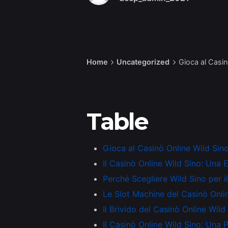
Home
Uncategorized
Gioca al Casinò
Table
Gioca al Casinò Online Wild Sino:
Il Casinò Online Wild Sino: Una E
Perché Scegliere Wild Sino per i
Le Slot Machine del Casinò Onlin
Il Brivido del Casinò Online Wild
Il Casinò Online Wild Sino: Una P