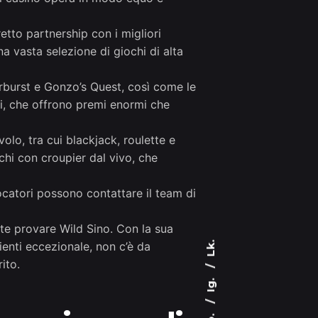
retto partnership con i migliori
na vasta selezione di giochi di alta
tarburst e Gonzo’s Quest, così come le
vi, che offrono premi enormi che
olo, tra cui blackjack, roulette e
ochi con croupier dal vivo, che
giocatori possono contattare il team di
ente provare Wild Sino. Con la sua
ienti eccezionale, non c’è da
Lk.
ito.
Ig.