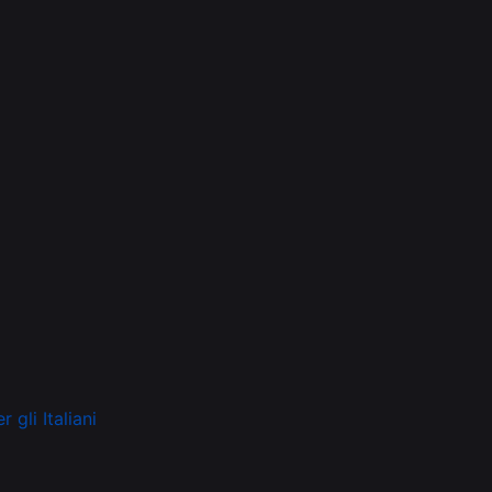
gli Italiani