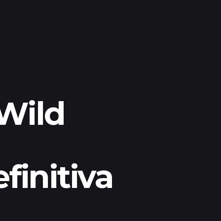
 Wild
finitiva