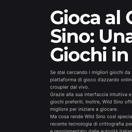
Gioca al
Sino: Una
Giochi in 
Se stai cercando i migliori giochi da 
piattaforma di gioco d’azzardo online
croupier dal vivo.
Grazie alla sua interfaccia intuitiva e
giochi preferiti. Inoltre, Wild Sino 
migliore per iniziare a giocare.
Ma cosa rende Wild Sino così speciale?
recente tecnologia di crittografia per
e regolamentato dalle autorità italia