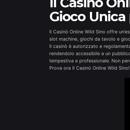
Il Casinò On
Gioco Unica p
Il Casinò Online Wild Sino offre un’e
slot machine, giochi da tavolo e gioc
Il casinò è autorizzato e regolamentat
rendendolo accessibile a un pubblico 
tempestiva e professionale. Non perde
Prova ora Il Casinò Online Wild Sino!