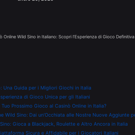
 Online Wild Sino in Italiano: Scopri l’Esperienza di Gioco Definitiva
 Una Guida per i Migliori Giochi in Italia
sperienza di Gioco Unica per gli Italiani
l Tuo Prossimo Gioco al Casinò Online in Italia?
e Wild Sino: Dai un’Occhiata alle Nostre Nuove Aggiunte per 
 Sino: Gioca a Blackjack, Roulette e Altro Ancora in Italia
iattaforma Sicura e Affidabile per i Giocatori Italiani