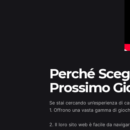
Perché Scegl
Prossimo Gio
Se stai cercando un’esperienza di cas
1. Offrono una vasta gamma di giochi 
2. Il loro sito web è facile da navig