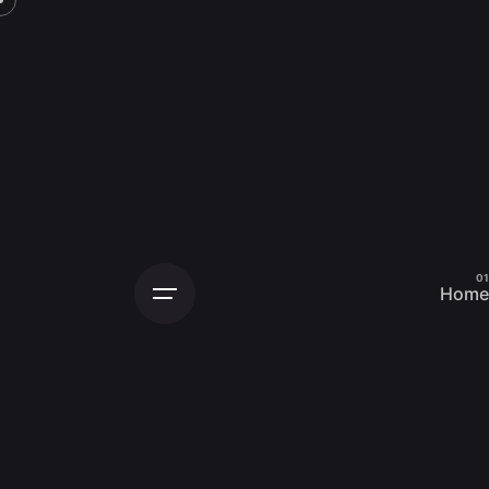
Skip
to
content
Home