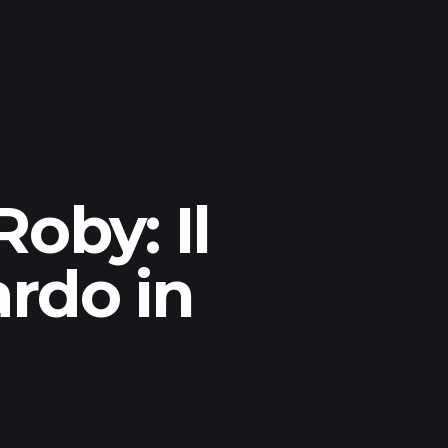
oby: Il
ardo in