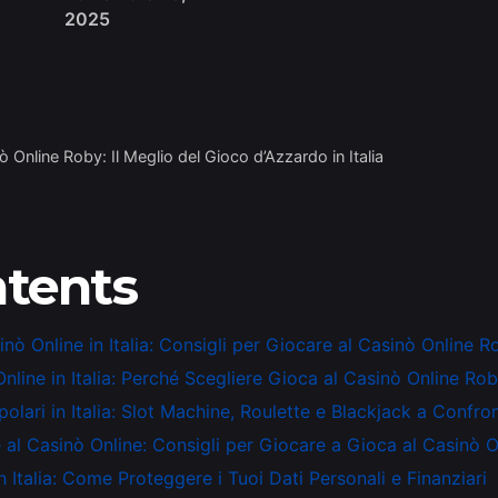
2025
ò Online Roby: Il Meglio del Gioco d’Azzardo in Italia
ntents
inò Online in Italia: Consigli per Giocare al Casinò Online R
Online in Italia: Perché Scegliere Gioca al Casinò Online Ro
olari in Italia: Slot Machine, Roulette e Blackjack a Confro
 al Casinò Online: Consigli per Giocare a Gioca al Casinò 
 Italia: Come Proteggere i Tuoi Dati Personali e Finanziari