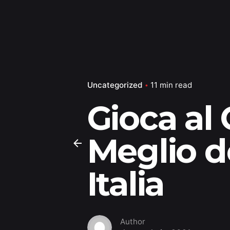
Uncategorized
11 min read
Gioca al 
Meglio d
Italia
Author