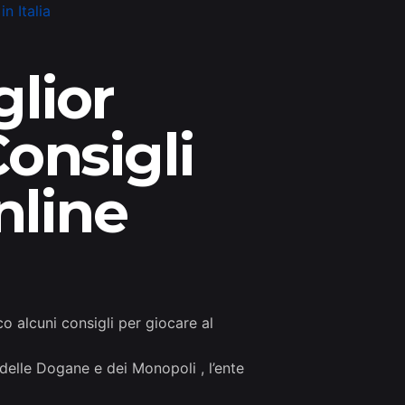
n Italia
glior
Consigli
nline
co alcuni consigli per giocare al
a delle Dogane e dei Monopoli , l’ente