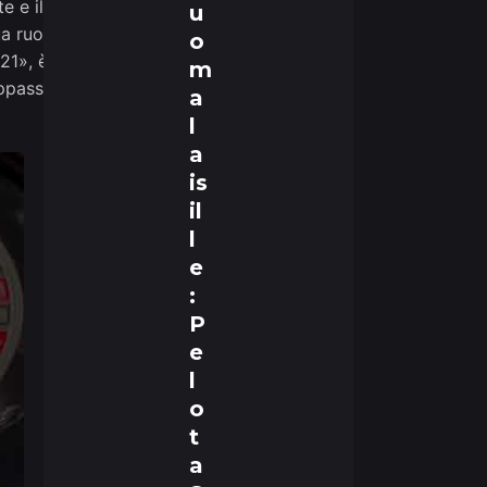
te e il Blackjack. Le Slot Machine
u
a ruota che gira e la pallina che
o
21», è un gioco di carte strategico
m
appassionati di casinò online possono
a
l
a
is
il
l
e
:
P
e
l
o
t
a