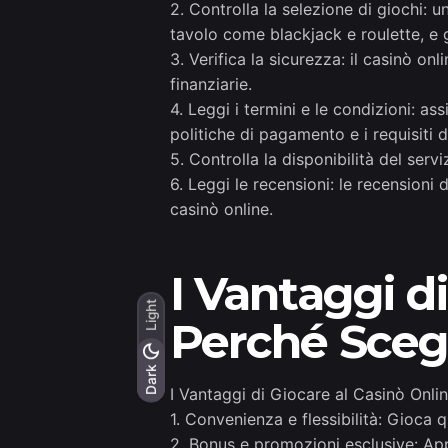
2. Controlla la selezione di giochi: 
tavolo come blackjack e roulette, e g
3. Verifica la sicurezza: il casinò on
finanziarie.
4. Leggi i termini e le condizioni: as
politiche di pagamento e i requisiti
5. Controlla la disponibilità del serv
6. Leggi le recensioni: le recensioni 
casinò online.
I Vantaggi di
Light
Perché Scegl
Light
Dark
Dark
I Vantaggi di Giocare al Casinò Onlin
1. Convenienza e flessibilità: Gioca 
2. Bonus e promozioni esclusive: Ap