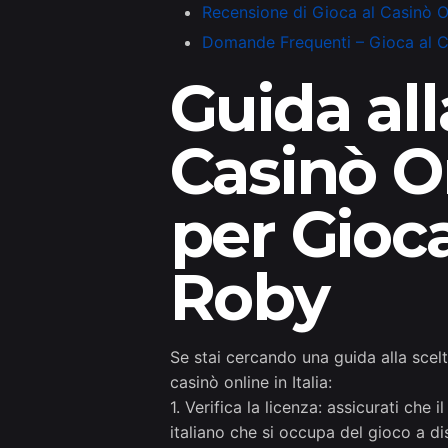
Recensione di Gioca al Casinò Onl
Domande Frequenti – Gioca al Cas
Guida all
Casinò On
per Gioc
Roby
Se stai cercando una guida alla scelta
casinò online in Italia:
1. Verifica la licenza: assicurati che
italiano che si occupa del gioco a di