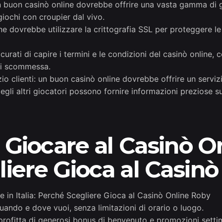
un buon casinò online dovrebbe offrire una vasta gamma di gi
iochi con croupier dal vivo.
line dovrebbe utilizzare la crittografia SSL per proteggere l
sicurati di capire i termini e le condizioni del casinò online,
 di scommessa.
izio clienti: un buon casinò online dovrebbe offrire un servizi
degli altri giocatori possono fornire informazioni preziose sul
 Giocare al Casinò Onl
iere Gioca al Casin
e in Italia: Perché Scegliere Gioca al Casinò Online Roby
quando e dove vuoi, senza limitazioni di orario o luogo.
profitta di generosi bonus di benvenuto e promozioni setti