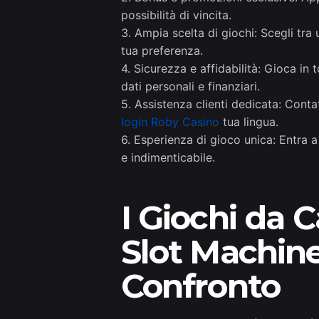
possibilità di vincita.
3. Ampia scelta di giochi: Scegli tra
tua preferenza.
4. Sicurezza e affidabilità: Gioca in
dati personali e finanziari.
5. Assistenza clienti dedicata: Contat
login Roby Casino
tua lingua.
6. Esperienza di gioco unica: Entra a
e indimenticabile.
I Giochi da C
Slot Machine
Confronto