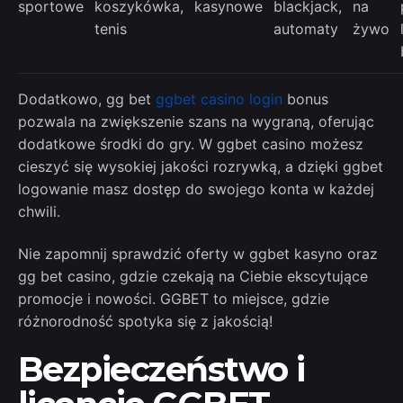
sportowe
koszykówka,
kasynowe
blackjack,
na
tenis
automaty
żywo
Dodatkowo, gg bet
ggbet casino login
bonus
pozwala na zwiększenie szans na wygraną, oferując
dodatkowe środki do gry. W ggbet casino możesz
cieszyć się wysokiej jakości rozrywką, a dzięki ggbet
logowanie masz dostęp do swojego konta w każdej
chwili.
Nie zapomnij sprawdzić oferty w ggbet kasyno oraz
gg bet casino, gdzie czekają na Ciebie ekscytujące
promocje i nowości. GGBET to miejsce, gdzie
różnorodność spotyka się z jakością!
Bezpieczeństwo i