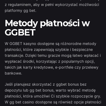
z regulaminem, aby w pełni wykorzystać możliwości
platformy gg bet.
Metody płatności w
GGBET
W GGBET kasyno dostępne są różnorodne metody
płatności, które zapewniają szybkie i bezpieczne
transakcje. Dzięki temu gracze mogą łatwo wpłacać i
wypłacać środki, korzystając z popularnych opcji,
takich jak karty kredytowe, e-portfele czy przelewy
bankowe.
Jeśli planujesz skorzystać z ggbet bonus bez
depozytu lub gg bet bonus, warto wybrać metodę
płatności, która umożliwi Ci szybkie rozpoczęcie gry.
W gg bet casino dostępne są również opcje płatności