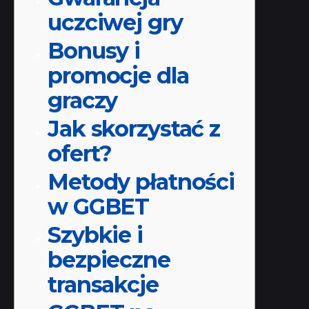
uczciwej gry
Bonusy i
promocje dla
graczy
Jak skorzystać z
ofert?
Metody płatności
w GGBET
Szybkie i
bezpieczne
transakcje