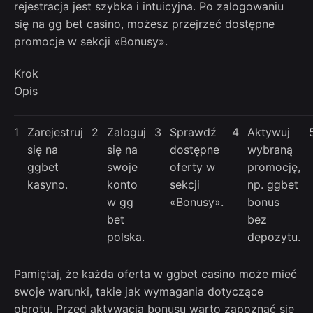
rejestracja jest szybka i intuicyjna. Po zalogowaniu
się na gg bet casino, możesz przejrzeć dostępne
promocje w sekcji «Bonusy».
Krok
Opis
1
Zarejestruj
2
Zaloguj
3
Sprawdź
4
Aktywuj
się na
się na
dostępne
wybraną
ggbet
swoje
oferty w
promocję,
kasyno.
konto
sekcji
np. ggbet
w gg
«Bonusy».
bonus
bet
bez
polska.
depozytu.
Pamiętaj, że każda oferta w ggbet casino może mieć
swoje warunki, takie jak wymagania dotyczące
obrotu. Przed aktywacją bonusu warto zapoznać się