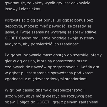
gwarantuje, że każdy wynik gry jest całkowicie
losowy i niezależny.
Korzystając z gg bet bonus lub ggbet bonus bez
depozytu, możesz mieć pewność, że zasady są
jasne, a Twoje szanse na wygraną są sprawiedliwe.
GGBET Casino regularnie poddaje swoje systemy
audytom, aby potwierdzić ich rzetelność.
Po ggbet logowanie masz dostęp do szerokiej oferty
gier w gg casino, które są dostarczane przez
czołowych dostawców oprogramowania. Każda gra
w ggbet pl jest starannie sprawdzana pod kątem
zgodności z międzynarodowymi standardami.
W gg bet casino dbamy o bezpieczeństwo i
uczciwość, abyś mógł cieszyć się rozrywką bez
obaw. Dołącz do GGBET i graj z pełnym zaufaniem!