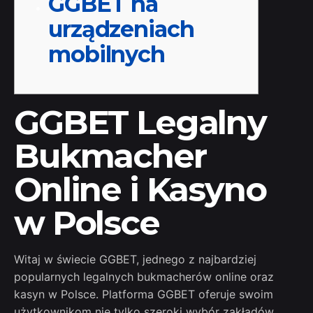
GGBET na
urządzeniach
mobilnych
GGBET Legalny
Bukmacher
Online i Kasyno
w Polsce
Witaj w świecie GGBET, jednego z najbardziej
popularnych legalnych bukmacherów online oraz
kasyn w Polsce. Platforma GGBET oferuje swoim
użytkownikom nie tylko szeroki wybór zakładów