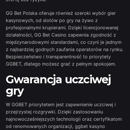
GG Bet Polska oferuje również szeroki wybór gier
kasynowych, od slotów po gry na żywo z
profesjonalnymi krupierami. Dzięki licencjonowanej
działalności, GG Bet Casino zapewnia zgodność z
międzynarodowymi standardami, co czyni je jednym
z najbardziej godnych zaufania operatorów na rynku.
Bezpieczeństwo i transparentność to priorytety
GGBET, dlatego możesz grać z pełnym spokojem.
Gwarancja uczciwej
gry
W GGBET priorytetem jest zapewnienie uczciwej i
przejrzystej rozgrywki. Dzięki zastosowaniu
najnowocześniejszych technologii oraz certyfikatom
od renomowanych organizacji, ggbet kasyno