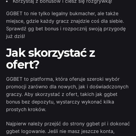
Korzystaj z bonusów i ciesz się rozgrywką!
GGBET to nie tylko legalny bukmacher, ale także
miejsce, gdzie każdy gracz znajdzie coś dla siebie.
Sprawdź gg bet bonus i rozpocznij swoją przygodę
już dziś!
Jak skorzystać z
ofert?
GGBET to platforma, która oferuje szeroki wybór
promocji zarówno dla nowych, jak i doświadczonych
graczy. Aby skorzystać z ofert, takich jak ggbet
bonus bez depozytu, wystarczy wykonać kilka
prostych kroków.
Najpierw należy przejść do strony ggbet pl i dokonać
ggbet logowanie. Jeśli nie masz jeszcze konta,