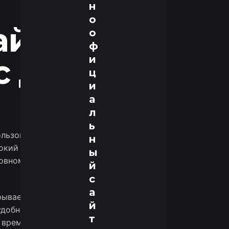
н
о
айт
о
ф
с для
и
ц
и
а
л
ь
пользователям уникальные
н
окий выбор игровых автоматов,
ы
овному ресурсу ограничен, всегда
й
с
а
крывает доступ ко всем функциям
й
 удобного доступа с мобильных
т
 время и в любом месте.