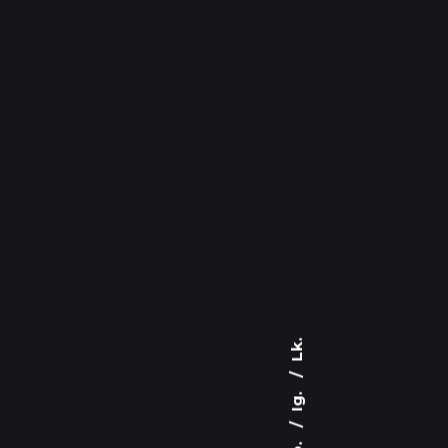
Lk.
Ig.