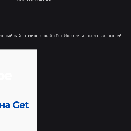
льный сайт казино онлайн Гет Икс для игры и выигрышей
ое
на Get