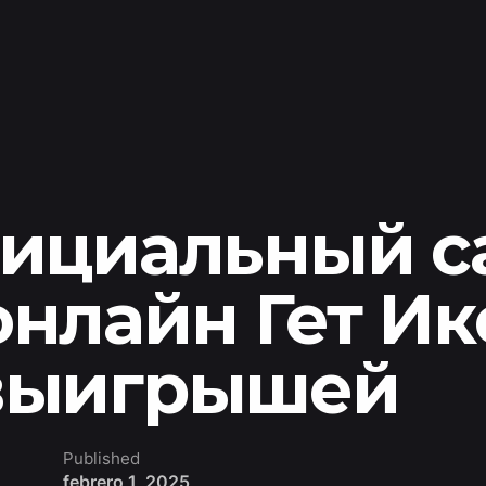
фициальный с
онлайн Гет Ик
 выигрышей
Published
febrero 1, 2025