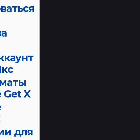
ваться
ва
аккаунт
Икс
оматы
 Get X
е
X
ии для