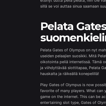
etsinyt uutta peliä pelata, niin ole 
sillä se voi auttaa sinua saamaan suur
Pelata Gate
suomenkieli
Pelata Gates of Olympus on nyt mahd
useiden pelaajien suosikki. Mitä Pel
oikotointa peliä internetissä. Tämä o
ja viihdyttävää slottitapaa, Pelata G
hauskalta ja räikeällä konepelillä!
Play Gates of Olympus is now possibl
favorite of many players. What can y
game on the internet. This can be ac
entertaining slot type, Gates of Olym