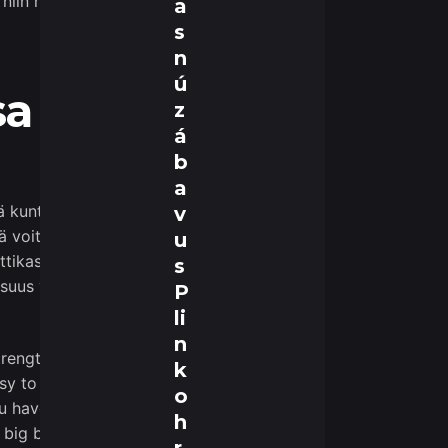
 niin monta yhdistelmää kuin suinkin,
a
s
n
ú
a –
z
á
b
a
nä kuntoa ja kokemusta on tukenut
v
ä voit pelata tätä hauskaa ja
u
ttikasinossa. Jos olet etsinyt uuden
s
lisuus voittaa suuren panokkeen tällä
P
li
n
strength and experience has been a
k
y to play this fun and exciting
o
you have been looking for a new and
h
big bet on this fun and colorful slot