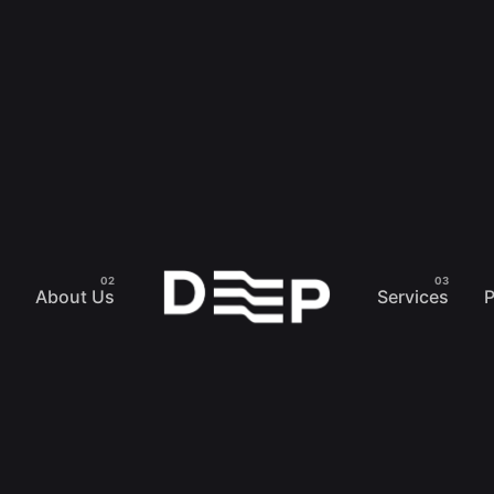
About Us
Services
P