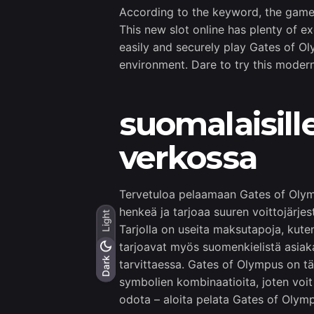
According to the keyword, the game 
This new slot online has plenty of e
easily and securely play Gates of O
environment. Dare to try this modern
suomalaisill
verkossa
Tervetuloa pelaamaan Gates of Olympu
henkeä ja tarjoaa suuren voittojärjes
Light
Tarjolla on useita maksutapoja, kuten
tarjoavat myös suomenkielistä asiaka
Light
Dark
Dark
tarvittaessa. Gates of Olympus on tä
symbolien kombinaatioita, joten voit
odota – aloita pelata Gates of Olympu