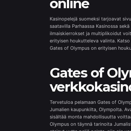
online
Kasinopelejä suomeksi tarjoavat sivu
saatavilla Parhaassa Kasinossa sekä 
ilmaiskierrokset ja multiplikoidut v
erityisen houkutteleva valinta. Katso
Gates of Olympus on erityisen houkut
Gates of Ol
verkkokasin
Tervetuloa pelamaan Gates of Olympu
Jumalien kaupunkilta, Olympolta. Ava
sisältää monta mahdollisuutta voitt
Olympus on täynnä tarinoita Jumalista