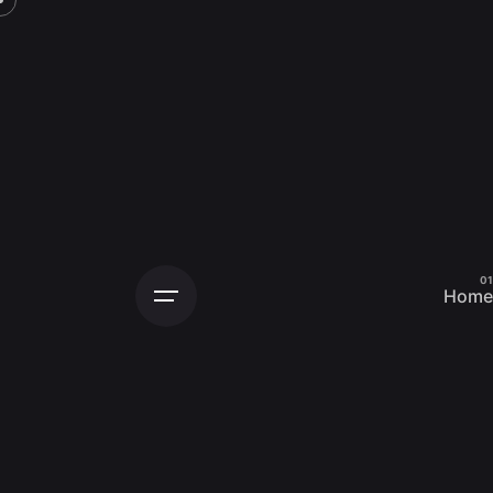
Skip
to
content
Home