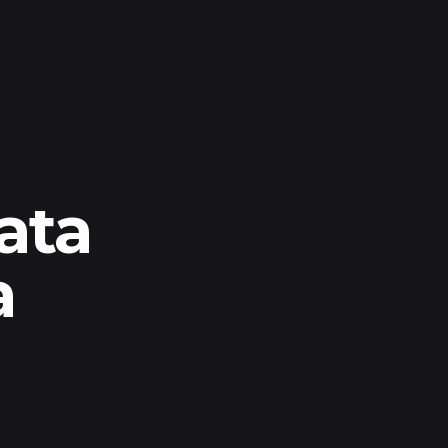
ata
a