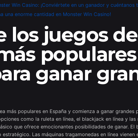
ter Win Casino: ¡Conviértete en un ganador y cuéntanos tu
na una enorme cantidad en Monster Win Casino!
 los juegos de
 más populares
ara ganar gra
ínea más populares en España y comienza a ganar grandes p
pciones como la ruleta en línea, el blackjack en línea y la
clásico que ofrece emocionantes posibilidades de ganar. El 
o estratégico. Las máquinas tragamonedas en línea vienen 