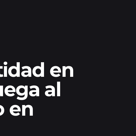
tidad en
uega al
o en