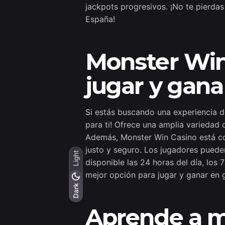
jackpots progresivos. ¡No te pierdas
España!
Monster Win
jugar y gan
Si estás buscando una experiencia d
para ti! Ofrece una amplia variedad
Además, Monster Win Casino está co
justo y seguro. Los jugadores puede
Light
disponible las 24 horas del día, los
mejor opción para jugar y ganar en 
Light
Dark
Dark
Aprende a m