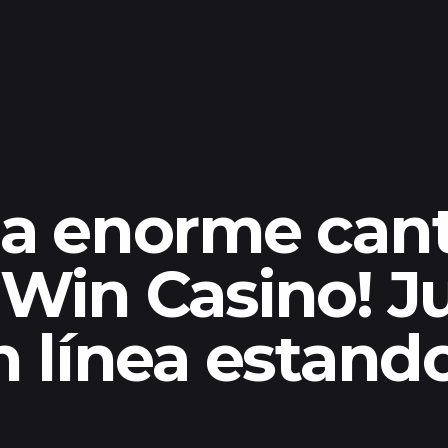
a enorme can
Win Casino! J
n línea estand