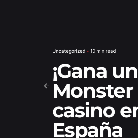
Uncategorized
10 min read
¡Gana un
Monster 
casino e
España