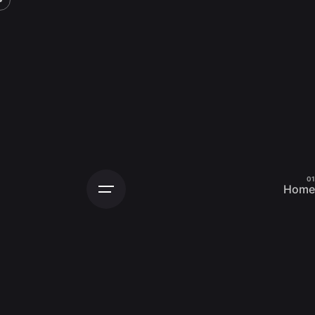
Skip
to
content
Home