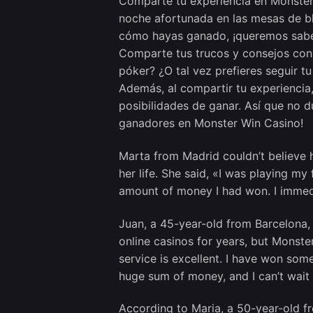
Comparte tu experiencia en Monster 
noche afortunada en las mesas de b
cómo hayas ganado, ¡queremos sabe
Comparte tus trucos y consejos con 
póker? ¿O tal vez prefieres seguir t
Además, al compartir tu experiencia
posibilidades de ganar. Así que no d
ganadores en Monster Win Casino!
Marta from Madrid couldn’t believe
her life. She said, «I was playing my
amount of money I had won. I immedi
Juan, a 45-year-old from Barcelona, 
online casinos for years, but Monste
service is excellent. I have won som
huge sum of money, and I can’t wait
According to Maria, a 50-year-old fr