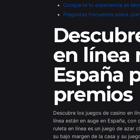
Comparte tu experiencia en Mons
Preguntas frecuentes sobre ¡Ga
Descubre
en línea
España p
premios
Descubre los juegos de casino en l
línea están en auge en España, con o
ruleta en línea es un juego de azar 
su bajo margen de la casa y su jueg