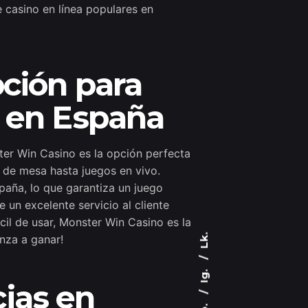
 casino en línea populares en
ción para
o en España
ter Win Casino es la opción perfecta
 de mesa hasta juegos en vivo.
aña, lo que garantiza un juego
un excelente servicio al cliente
cil de usar, Monster Win Casino es la
Lk.
nza a ganar!
Ig.
ias en