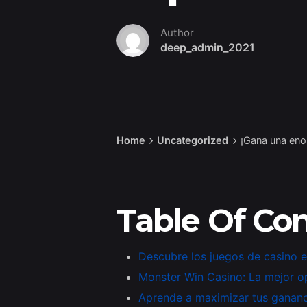
Author
deep_admin_2021
Home
Uncategorized
¡Gana una eno
Table Of Co
Descubre los juegos de casino 
Monster Win Casino: La mejor o
Aprende a maximizar tus gananc