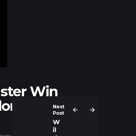
ster Win
or y
Next
Post
W
il