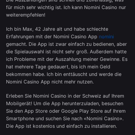
für mich sehr wichtig ist. Ich kann Nomini Casino nur
weiterempfehlen!
Ich bin Max, 42 Jahre alt und habe schlechte
Erfahrungen mit der Nomini Casino App
nomini
gemacht. Die App ist zwar einfach zu bedienen, aber
die Spielauswahl ist nicht sehr groß. Außerdem hatte
ich Probleme mit der Auszahlung meiner Gewinne. Es
hat mehrere Tage gedauert, bis ich mein Geld
bekommen habe. Ich bin enttäuscht und werde die
Nomini Casino App nicht mehr nutzen.
Erleben Sie Nomini Casino in der Schweiz auf Ihrem
Mobilgerät! Um die App herunterzuladen, besuchen
Sie den App Store oder Google Play Store auf Ihrem
Smartphone und suchen Sie nach «Nomini Casino».
Die App ist kostenlos und einfach zu installieren.