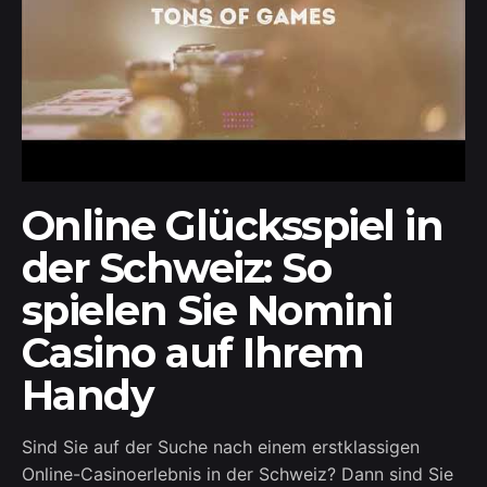
Online Glücksspiel in
der Schweiz: So
spielen Sie Nomini
Casino auf Ihrem
Handy
Sind Sie auf der Suche nach einem erstklassigen
Online-Casinoerlebnis in der Schweiz? Dann sind Sie