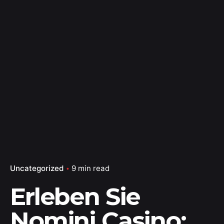
Uncategorized
9 min read
Erleben Sie
Nomini Casino: