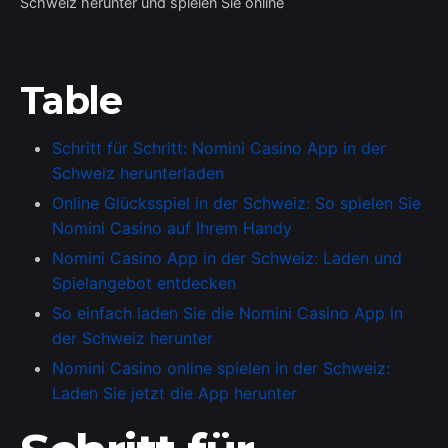
Schweiz herunter und spielen Sie online
Table
Schritt für Schritt: Nomini Casino App in der
Schweiz herunterladen
Online Glücksspiel in der Schweiz: So spielen Sie
Nomini Casino auf Ihrem Handy
Nomini Casino App in der Schweiz: Laden und
Spielangebot entdecken
So einfach laden Sie die Nomini Casino App in
der Schweiz herunter
Nomini Casino online spielen in der Schweiz:
Laden Sie jetzt die App herunter