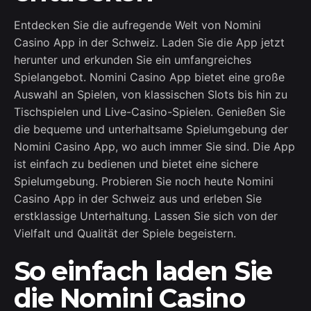
Entdecken Sie die aufregende Welt von Nomini
Casino App in der Schweiz. Laden Sie die App jetzt
herunter und erkunden Sie ein umfangreiches
Spielangebot. Nomini Casino App bietet eine große
Auswahl an Spielen, von klassischen Slots bis hin zu
Tischspielen und Live-Casino-Spielen. Genießen Sie
die bequeme und unterhaltsame Spielumgebung der
Nomini Casino App, wo auch immer Sie sind. Die App
ist einfach zu bedienen und bietet eine sichere
Spielumgebung. Probieren Sie noch heute Nomini
Casino App in der Schweiz aus und erleben Sie
erstklassige Unterhaltung. Lassen Sie sich von der
Vielfalt und Qualität der Spiele begeistern.
So einfach laden Sie
die Nomini Casino