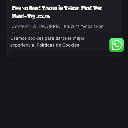
The 18 Best Tacos in Tulum That You
Must-Try 2026
Content LA TAQUERÍA · ᴘɪɴᴄʜᴇꜱ ᴛᴀᴄᴏꜱ ꜱʜᴏᴘ
Opiniones, Horarios y Teléfonos de...
Usamos cookies para darte la mejor
experiencia.
Políticas de Cookies
Uncategorized
Read More
Posted by
deep_admin_2021
julio 2, 2026
11 min read
Seleccionados brillaron en Mundial
Escolar de Triatlón en Versalles: Oro y
plata para Chile Deportes