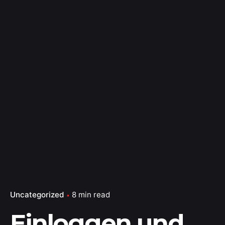
Uncategorized
8 min read
Einloggen und