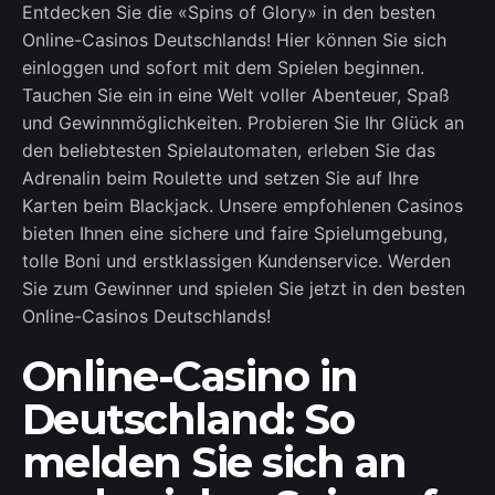
Entdecken Sie die «Spins of Glory» in den besten
Online-Casinos Deutschlands! Hier können Sie sich
einloggen und sofort mit dem Spielen beginnen.
Tauchen Sie ein in eine Welt voller Abenteuer, Spaß
und Gewinnmöglichkeiten. Probieren Sie Ihr Glück an
den beliebtesten Spielautomaten, erleben Sie das
Adrenalin beim Roulette und setzen Sie auf Ihre
Karten beim Blackjack. Unsere empfohlenen Casinos
bieten Ihnen eine sichere und faire Spielumgebung,
tolle Boni und erstklassigen Kundenservice. Werden
Sie zum Gewinner und spielen Sie jetzt in den besten
Online-Casinos Deutschlands!
Online-Casino in
Deutschland: So
melden Sie sich an