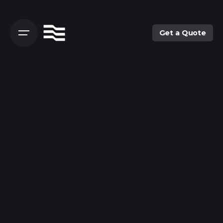
Get a Quote