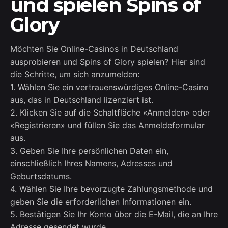
und spielen Spins of
Glory
Möchten Sie Online-Casinos in Deutschland
ausprobieren und Spins of Glory spielen? Hier sind
die Schritte, um sich anzumelden:
1. Wählen Sie ein vertrauenswürdiges Online-Casino
aus, das in Deutschland lizenziert ist.
2. Klicken Sie auf die Schaltfläche «Anmelden» oder
«Registrieren» und füllen Sie das Anmeldeformular
aus.
3. Geben Sie Ihre persönlichen Daten ein,
einschließlich Ihres Namens, Adresses und
Geburtsdatums.
4. Wählen Sie Ihre bevorzugte Zahlungsmethode und
geben Sie die erforderlichen Informationen ein.
5. Bestätigen Sie Ihr Konto über die E-Mail, die an Ihre
Adresse gesendet wurde.