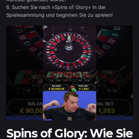
6. Suchen Sie nach «Spins of Glory» in der
Spielesammlung und beginnen Sie zu spielen!
Spins of Glory: Wie Sie