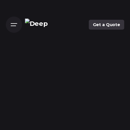
Get a Quote