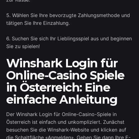
5. Wählen Sie Ihre bevorzugte Zahlungsmethode und
tätigen Sie Ihre Einzahlung.
6. Suchen Sie sich Ihr Lieblingsspiel aus und beginnen
Sie zu spielen!
Winshark Login für
Online-Casino Spiele
in Österreich: Eine
einfache Anleitung
Der Winshark Login für Online-Casino-Spiele in
Österreich ist einfach und unkompliziert. Zunächst
besuchen Sie die Winshark-Website und klicken auf
die Schaltfläche «Anmelden». Geben Sie dann Ihre E-