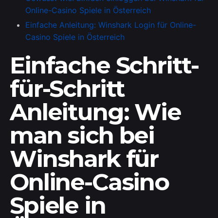
Online-Casino Spiele in Österreich
Einfache Anleitung: Winshark Login für Online-
Casino Spiele in Österreich
Einfache Schritt-
für-Schritt
Anleitung: Wie
man sich bei
Winshark für
Online-Casino
Spiele in