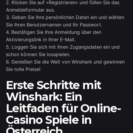
2. Klicken Sie auf «Registrieren» und füllen Sie das
Anmeldeformular aus.
3. Geben Sie Ihre persönlichen Daten ein und wählen
Sie Ihren Benutzernamen und Ihr Passwort.
4. Bestätigen Sie Ihre Anmeldung über den
Aktivierungslink in Ihrer E-Mail.
5. Loggen Sie sich mit Ihren Zugangsdaten ein und
schon können Sie losspielen.
6. Genießen Sie die Welt von Winshark und gewinnen
Sie tolle Preise!
Erste Schritte mit
Winshark: Ein
Leitfaden für Online-
Casino Spiele in
Österreich