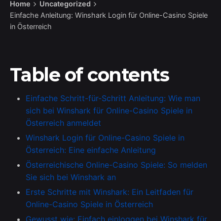
Home
Uncategorized
Einfache Anleitung: Winshark Login für Online-Casino Spiele
in Österreich
Table of contents
Einfache Schritt-für-Schritt Anleitung: Wie man
sich bei Winshark für Online-Casino Spiele in
Österreich anmeldet
Winshark Login für Online-Casino Spiele in
Österreich: Eine einfache Anleitung
Österreichische Online-Casino Spiele: So melden
Sie sich bei Winshark an
Erste Schritte mit Winshark: Ein Leitfaden für
Online-Casino Spiele in Österreich
Gewusst wie: Einfach einloggen bei Winshark für