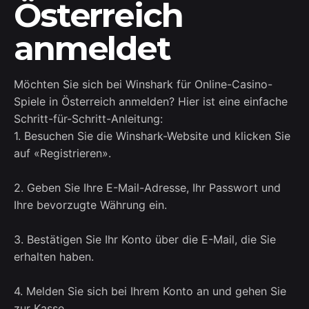
Österreich
anmeldet
Möchten Sie sich bei Winshark für Online-Casino-
Spiele in Österreich anmelden? Hier ist eine einfache
Schritt-für-Schritt-Anleitung:
1. Besuchen Sie die Winshark-Website und klicken Sie
auf «Registrieren».
2. Geben Sie Ihre E-Mail-Adresse, Ihr Passwort und
Ihre bevorzugte Währung ein.
3. Bestätigen Sie Ihr Konto über die E-Mail, die Sie
erhalten haben.
4. Melden Sie sich bei Ihrem Konto an und gehen Sie
zur Kasse.