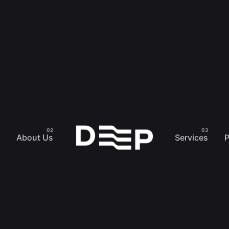
About Us
Services
P