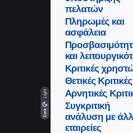
πελατών
Πληρωμές και
ασφάλεια
Προσβασιμότητ
και λειτουργικό
Κριτικές χρηστ
Θετικές Κριτικές
Αρνητικές Κριτι
Light
Συγκριτική
Light
Dark
Dark
ανάλυση με άλλ
εταιρείες