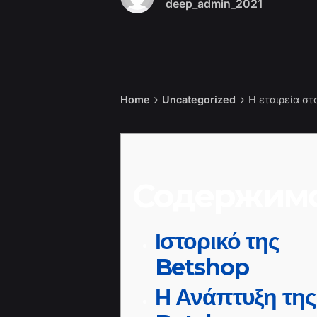
deep_admin_2021
Home
Uncategorized
Η εταιρεία στ
Содержим
Ιστορικό της
Betshop
Η Ανάπτυξη της