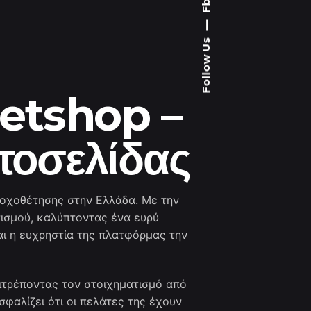
Fb.
—
Follow Us
Betshop –
τοσελίδας
στοχοθέτησης στην Ελλάδα. Με την
τισμού, καλύπτοντας ένα ευρύ
ι η ευχρηστία της πλατφόρμας την
πιτρέποντας τον στοιχηματισμό από
σφαλίζει ότι οι πελάτες της έχουν