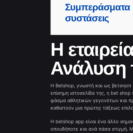
Συμπεράσματα 
συστάσεις
Η εταιρεί
Ανάλυση 
Η Betshop, γνωστή και ως βετσηοπ ή
επίσημη ιστοσελίδα της, η bet sho
φάσμα αθλητικών γεγονότων και πρ
καθιστούν μια πρώτης τάξεως επιλο
Η betshop app είναι ένα άλλο σημα
οπουδήποτε και ανά πάσα στιγμή. Με