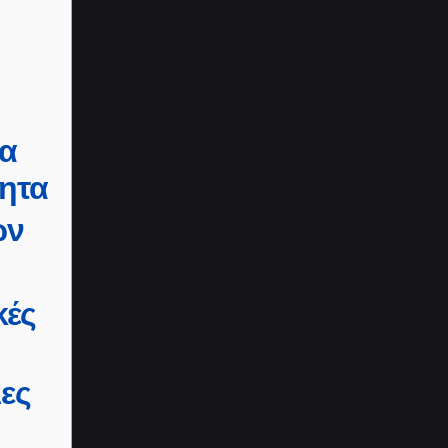
α
τητα
ών
κές
ες