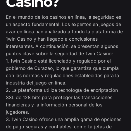
Casino?
En el mundo de los casinos en línea, la seguridad es
un aspecto fundamental. Los expertos en juegos de
azar en línea han analizado a fondo la plataforma de
1win Casino y han llegado a conclusiones
interesantes. A continuación, se presentan algunos
puntos clave sobre la seguridad de 1win Casino:
1. 1win Casino está licenciado y regulado por el
gobierno de Curazao, lo que garantiza que cumpla
con las normas y regulaciones establecidas para la
industria del juego en línea.
2. La plataforma utiliza tecnología de encriptación
SSL de 128 bits para proteger las transacciones
financieras y la información personal de los
jugadores.
3. 1win Casino ofrece una amplia gama de opciones
de pago seguras y confiables, como tarjetas de