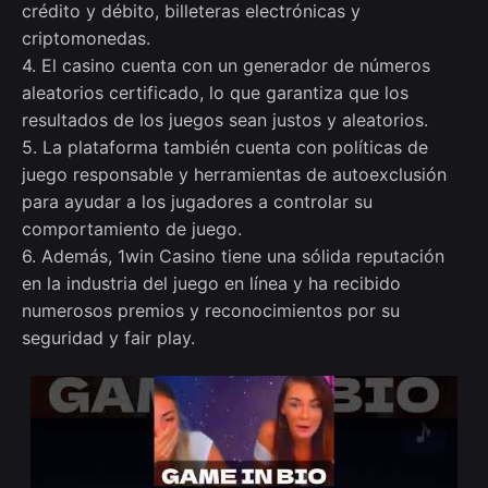
crédito y débito, billeteras electrónicas y
criptomonedas.
4. El casino cuenta con un generador de números
aleatorios certificado, lo que garantiza que los
resultados de los juegos sean justos y aleatorios.
5. La plataforma también cuenta con políticas de
juego responsable y herramientas de autoexclusión
para ayudar a los jugadores a controlar su
comportamiento de juego.
6. Además, 1win Casino tiene una sólida reputación
en la industria del juego en línea y ha recibido
numerosos premios y reconocimientos por su
seguridad y fair play.