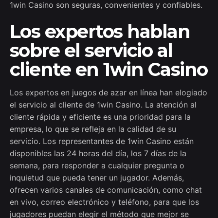
1win Casino son seguras, convenientes y confiables.
Los expertos hablan
sobre el servicio al
cliente en 1win Casino
Los expertos en juegos de azar en línea han elogiado
el servicio al cliente de 1win Casino. La atención al
cliente rápida y eficiente es una prioridad para la
empresa, lo que se refleja en la calidad de su
servicio. Los representantes de 1win Casino están
disponibles las 24 horas del día, los 7 días de la
semana, para responder a cualquier pregunta o
inquietud que pueda tener un jugador. Además,
ofrecen varios canales de comunicación, como chat
en vivo, correo electrónico y teléfono, para que los
jugadores puedan elegir el método que mejor se