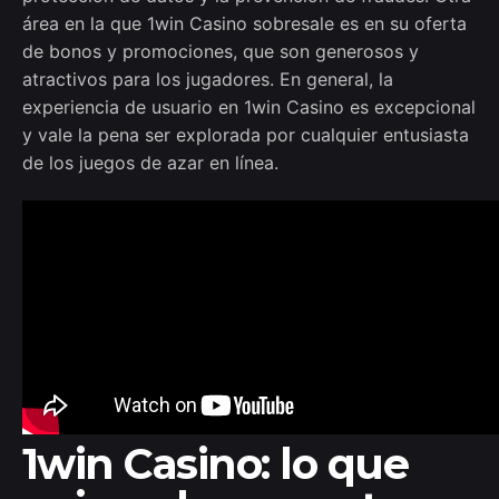
área en la que 1win Casino sobresale es en su oferta
de bonos y promociones, que son generosos y
atractivos para los jugadores. En general, la
experiencia de usuario en 1win Casino es excepcional
y vale la pena ser explorada por cualquier entusiasta
de los juegos de azar en línea.
1win Casino: lo que