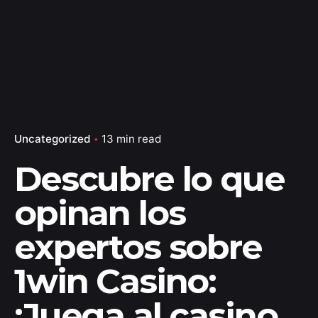
Uncategorized
13 min read
Descubre lo que
opinan los
expertos sobre
1win Casino:
¡Juega al casino