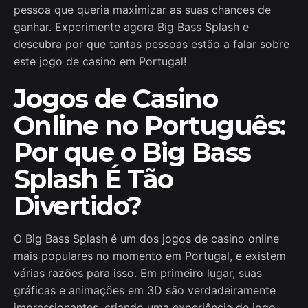
pessoa que queria maximizar as suas chances de
ganhar. Experimente agora Big Bass Splash e
descubra por que tantas pessoas estão a falar sobre
este jogo de casino em Portugal!
Jogos de Casino
Online no Português:
Por que o Big Bass
Splash É Tão
Divertido?
O Big Bass Splash é um dos jogos de casino online
mais populares no momento em Portugal, e existem
várias razões para isso. Em primeiro lugar, suas
gráficas e animações em 3D são verdadeiramente
impressionantes, criando uma experiência de jogo