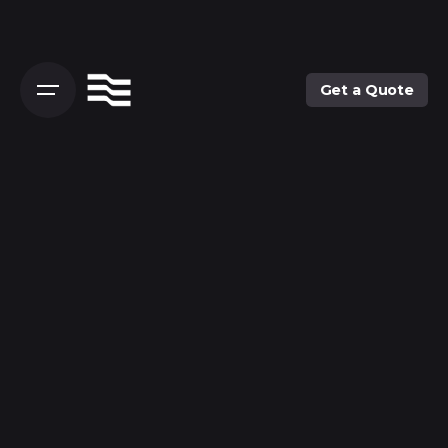
Get a Quote