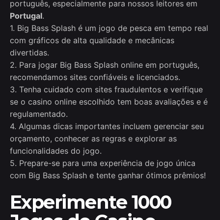
português, especialmente para nossos leitores em
Portugal
.
1. Big Bass Splash é um jogo de pesca em tempo real
com gráficos de alta qualidade e mecânicas
divertidas.
2. Para jogar Big Bass Splash online em português,
recomendamos sites confiáveis e licenciados.
3. Tenha cuidado com sites fraudulentos e verifique
se o casino online escolhido tem boas avaliações e é
regulamentado.
4. Algumas dicas importantes incluem gerenciar seu
orçamento, conhecer as regras e explorar as
funcionalidades do jogo.
5. Prepare-se para uma experiência de jogo única
com Big Bass Splash e tente ganhar ótimos prêmios!
Experimente 1000