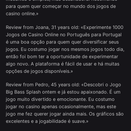
para quem quer começar no mundo dos jogos de
casino online.»
Review from Joana, 31 years old: «Experimente 1000
Jogos de Casino Online no Português para Portugal
é uma boa opção para quem quer diversificar seus
jogos. Eu costumo jogar nos mesmos jogos todo dia,
então foi bom ter a oportunidade de experimentar
algo novo. A plataforma é fácil de usar e há muitas
opções de jogos disponíveis.»
Review from Pedro, 45 years old: «Descobri o Jogo
Big Bass Splash ontem e já estou apaixonado. É um
jogo muito divertido e emocionante. Eu costumo
jogar no casino apenas ocasionalmente, mas este
jogo me fez querer jogar ainda mais. Os gráficos são
excelentes e a jogabilidade é suave.»