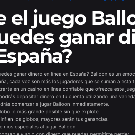
 el juego Ball
edes ganar di
 España?
edes ganar dinero en línea en España? Balloon es un emoc
paña, cada vez son más los jugadores que se suman a esta t
strarte en un casino en línea confiable que ofrezca este jueg
 podrás depositar dinero en tu cuenta utilizando una vari
odrás comenzar a jugar Balloon inmediatamente.
 globo lo más grande posible sin que explote.
inflen los globos, mayores serán tus ganancias.
mios especiales al jugar Balloon.
ponsable y solo con dinero que puedas permitirte perder.