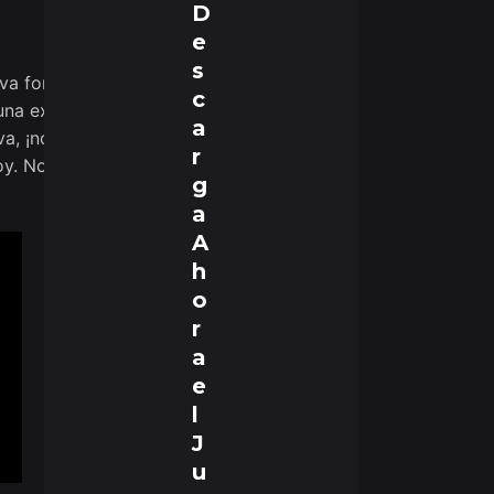
D
e
s
va forma emocionante de ganar
c
na experience única en su tipo que
a
iva, ¡no puedes equivocarte al
r
. No te arrepentirás de probar esta
g
a
A
h
o
r
a
e
l
J
u