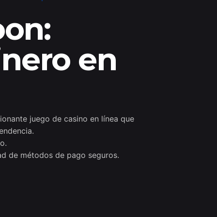
oon:
nero en
ionante juego de casino en línea que
endencia.
o.
edad de métodos de pago seguros.