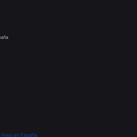
paña
a
 línea en España