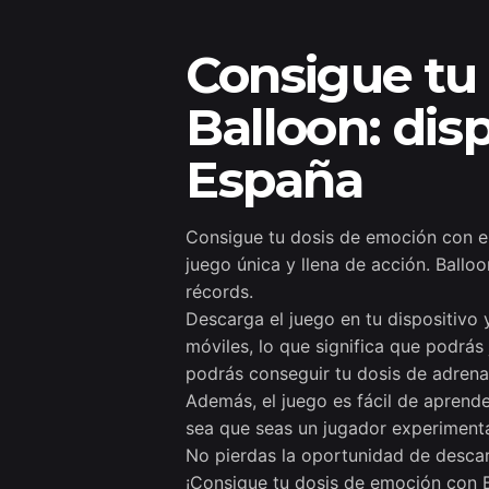
Consigue tu 
Balloon: dis
España
Consigue tu dosis de emoción con el
juego única y llena de acción. Ballo
récords.
Descarga el juego en tu dispositivo 
móviles, lo que significa que podrá
podrás conseguir tu dosis de adrenal
Además, el juego es fácil de aprende
sea que seas un jugador experimenta
No pierdas la oportunidad de descar
¡Consigue tu dosis de emoción con B