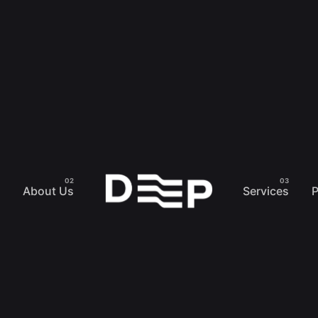
About Us
Services
P