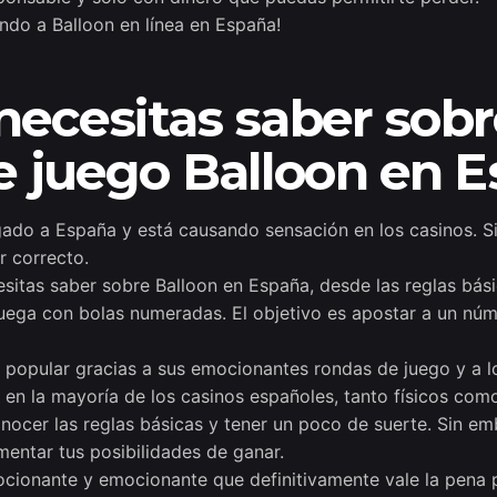
ando a Balloon en línea en España!
necesitas saber sobr
 juego Balloon en 
gado a España y está causando sensación en los casinos. S
r correcto.
sitas saber sobre Balloon en España, desde las reglas bási
juega con bolas numeradas. El objetivo es apostar a un núm
 popular gracias a sus emocionantes rondas de juego y a 
en la mayoría de los casinos españoles, tanto físicos como
onocer las reglas básicas y tener un poco de suerte. Sin e
entar tus posibilidades de ganar.
cionante y emocionante que definitivamente vale la pena p