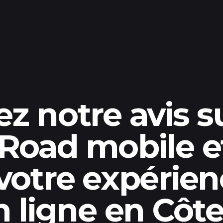
 notre avis su
Road mobile e
votre expérien
 ligne en Côte