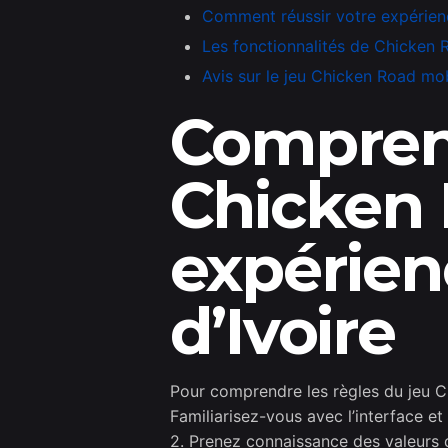
Comment réussir votre expérienc
Les fonctionnalités de Chicken R
Avis sur le jeu Chicken Road mob
Comprend
Chicken 
expérien
d’Ivoire
Pour comprendre les règles du jeu Ch
Familiarisez-vous avec l’interface et
2. Prenez connaissance des valeurs 