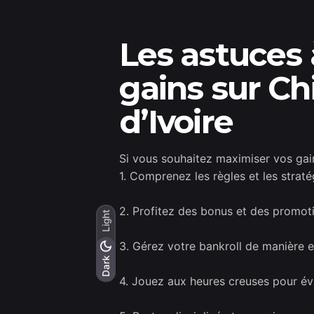
Les astuces 
gains sur C
d’Ivoire
Si vous souhaitez maximiser vos gain
1. Comprenez les règles et les straté
2. Profitez des bonus et des promoti
Light
3. Gérez votre bankroll de manière e
Light
Dark
Dark
4. Jouez aux heures creuses pour év