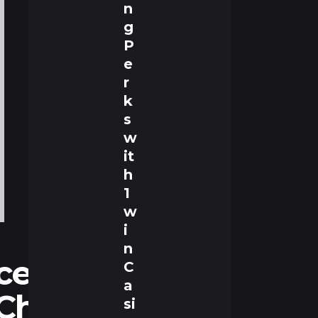
n
g
P
e
r
k
s
w
it
h
1
w
i
n
ce de casino
C
a
 Chicken
si