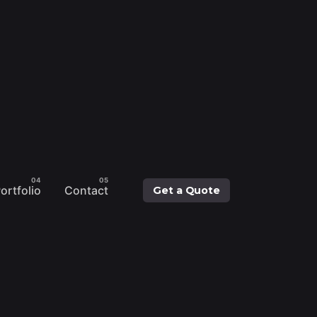
ortfolio
Contact
Get a Quote