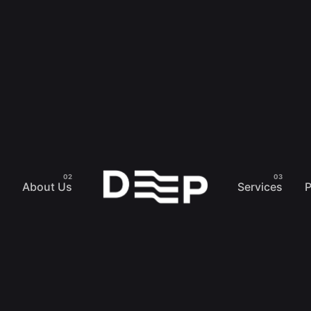
About Us
Services
P