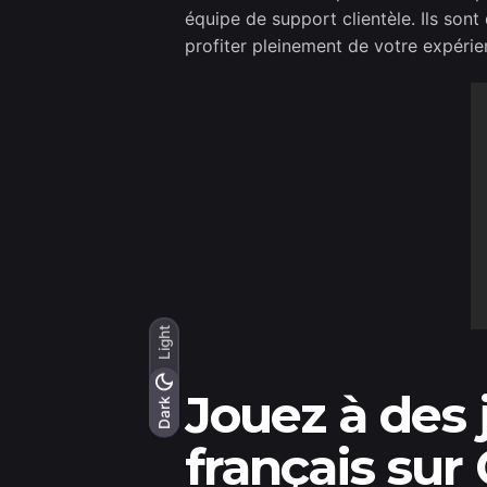
équipe de support clientèle. Ils sont
profiter pleinement de votre expéri
Light
Jouez à des 
Light
Dark
Dark
français sur