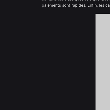
paiements sont rapides. Enfin, les c