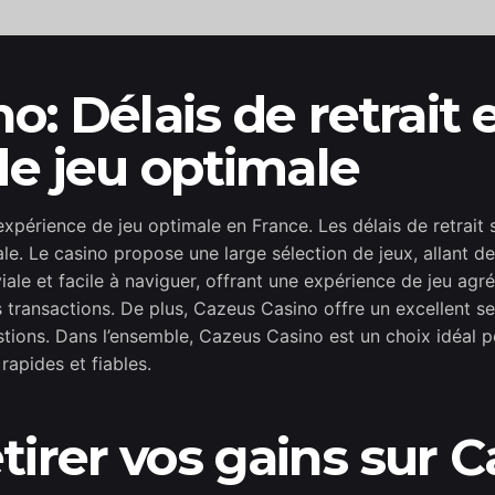
o: Délais de retrait 
de jeu optimale
xpérience de jeu optimale en France. Les délais de retrait s
le. Le casino propose une large sélection de jeux, allant d
iale et facile à naviguer, offrant une expérience de jeu agr
les transactions. De plus, Cazeus Casino offre un excellent s
stions. Dans l’ensemble, Cazeus Casino est un choix idéal 
rapides et fiables.
irer vos gains sur C