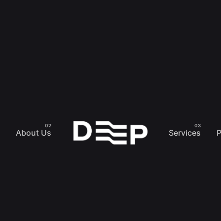
About Us
Services
P