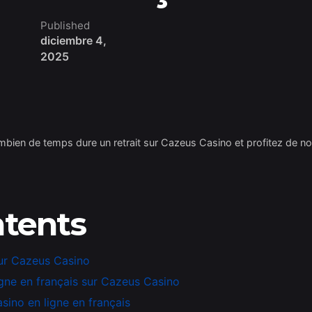
Published
diciembre 4,
2025
ien de temps dure un retrait sur Cazeus Casino et profitez de nos
ntents
sur Cazeus Casino
igne en français sur Cazeus Casino
sino en ligne en français