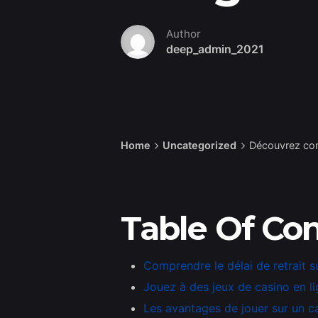
Author
deep_admin_2021
Home
Uncategorized
Découvrez comb
Table Of Co
Comprendre le délai de retrait 
Jouez à des jeux de casino en l
Les avantages de jouer sur un ca