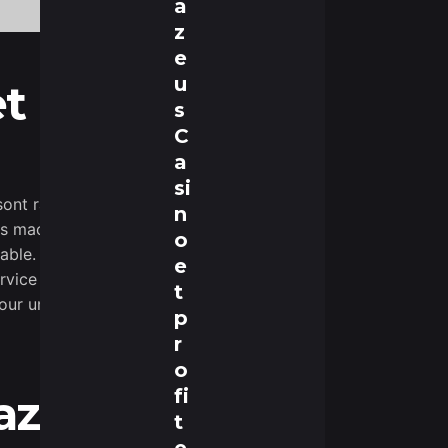
a
z
e
u
et
s
C
a
si
ont rapides et sécurisés,
n
es machines à sous aux jeux de table
o
éable. Les options de dépôt et de
e
ervice clientèle, disponible 24h/24 et
t
pour une expérience de jeu optimale
p
r
o
fi
azeus Casino
t