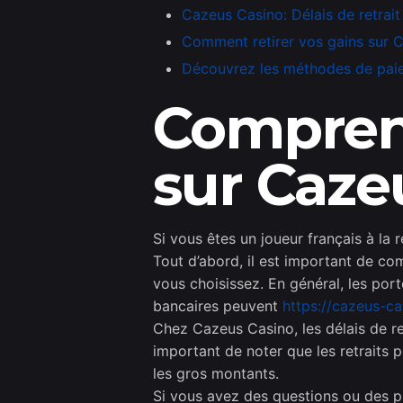
Cazeus Casino: Délais de retrait
Comment retirer vos gains sur 
Découvrez les méthodes de paie
Comprend
sur Caze
Si vous êtes un joueur français à la 
Tout d’abord, il est important de co
vous choisissez. En général, les porte
bancaires peuvent
https://cazeus-ca
Chez Cazeus Casino, les délais de re
important de noter que les retraits p
les gros montants.
Si vous avez des questions ou des pr