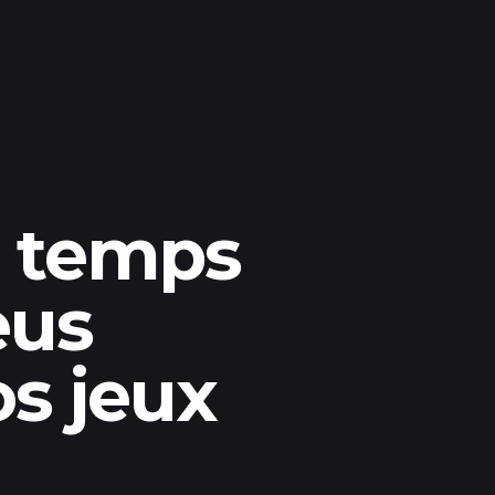
 temps
eus
os jeux