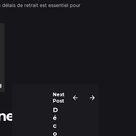
délais de retrait est essentiel pour
Next
Post
Lk.
D
gne en
é
Ig.
c
o