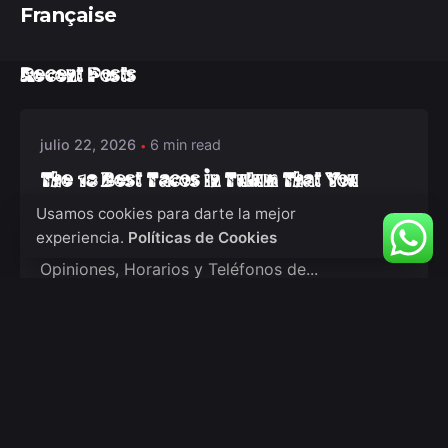
Française
Posted by
Recent Posts
deep_admin_2021
julio 22, 2026
6 min read
The 18 Best Tacos in Tulum That You
Must-Try 2026
Usamos cookies para darte la mejor
experiencia.
Políticas de Cookies
Content LA TAQUERÍA · ᴘɪɴᴄʜᴇꜱ ᴛᴀᴄᴏꜱ ꜱʜᴏᴘ
Opiniones, Horarios y Teléfonos de...
Uncategorized
Read More
Posted by
deep_admin_2021