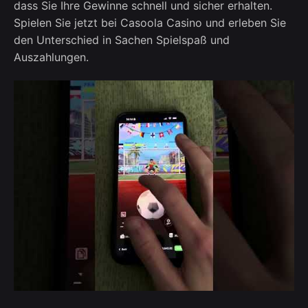
dass Sie Ihre Gewinne schnell und sicher erhalten.
Spielen Sie jetzt bei Casoola Casino und erleben Sie
den Unterschied in Sachen Spielspaß und
Auszahlungen.