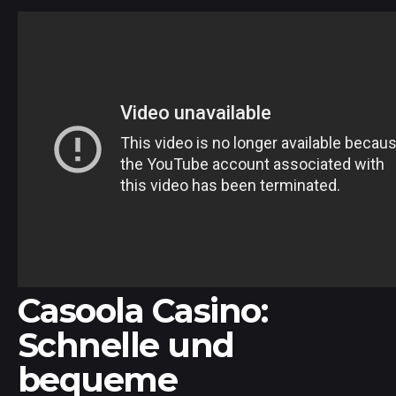
Casoola Casino:
Schnelle und
bequeme