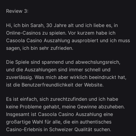
Review 3:
Hi, ich bin Sarah, 30 Jahre alt und ich liebe es, in
Online-Casinos zu spielen. Vor kurzem habe ich
Casoola Casino Auszahlung ausprobiert und ich muss
sagen, ich bin sehr zufrieden.
Die Spiele sind spannend und abwechslungsreich,
und die Auszahlungen sind immer schnell und
zuverlässig. Was mich aber wirklich beeindruckt hat,
ist die Benutzerfreundlichkeit der Website.
Es ist einfach, sich zurechtzufinden und ich habe
keine Probleme gehabt, meine Gewinne abzuheben.
Insgesamt ist Casoola Casino Auszahlung eine
großartige Wahl für alle, die ein authentisches
Casino-Erlebnis in Schweizer Qualität suchen.