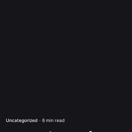
Uncategorized
8 min read