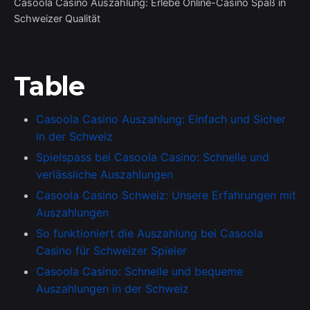
Casoola Casino Auszahlung: Erlebe Online-Casino Spaß in
Schweizer Qualität
Table
Casoola Casino Auszahlung: Einfach und Sicher
in der Schweiz
Spielspass bei Casoola Casino: Schnelle und
verlässliche Auszahlungen
Casoola Casino Schweiz: Unsere Erfahrungen mit
Auszahlungen
So funktioniert die Auszahlung bei Casoola
Casino für Schweizer Spieler
Casoola Casino: Schnelle und bequeme
Auszahlungen in der Schweiz