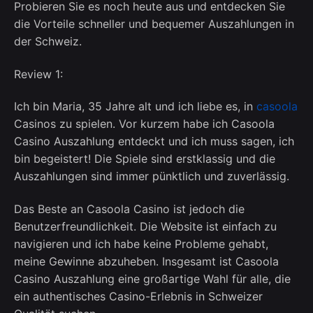
Probieren Sie es noch heute aus und entdecken Sie
die Vorteile schneller und bequemer Auszahlungen in
der Schweiz.
Review 1:
Ich bin Maria, 35 Jahre alt und ich liebe es, in
casoola
Casinos zu spielen. Vor kurzem habe ich Casoola
Casino Auszahlung entdeckt und ich muss sagen, ich
bin begeistert! Die Spiele sind erstklassig und die
Auszahlungen sind immer pünktlich und zuverlässig.
Das Beste an Casoola Casino ist jedoch die
Benutzerfreundlichkeit. Die Website ist einfach zu
navigieren und ich habe keine Probleme gehabt,
meine Gewinne abzuheben. Insgesamt ist Casoola
Casino Auszahlung eine großartige Wahl für alle, die
ein authentisches Casino-Erlebnis in Schweizer