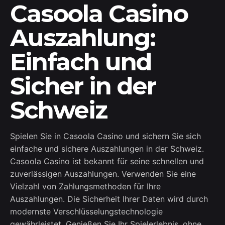
Casoola Casino
Auszahlung:
Einfach und
Sicher in der
Schweiz
Spielen Sie in Casoola Casino und sichern Sie sich
einfache und sichere Auszahlungen in der Schweiz.
Casoola Casino ist bekannt für seine schnellen und
zuverlässigen Auszahlungen. Verwenden Sie eine
Vielzahl von Zahlungsmethoden für Ihre
Auszahlungen. Die Sicherheit Ihrer Daten wird durch
modernste Verschlüsselungstechnologie
gewährleistet. Genießen Sie Ihr Spielerlebnis, ohne