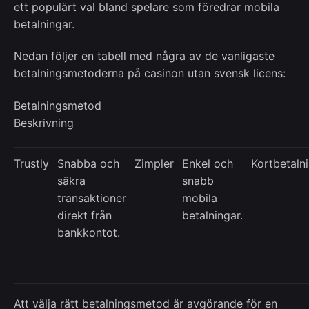
ett populärt val bland spelare som föredrar mobila
betalningar.
Nedan följer en tabell med några av de vanligaste
betalningsmetoderna på casinon utan svensk licens:
Betalningsmetod
Beskrivning
Trustly
Snabba och
Zimpler
Enkel och
Kortbetaln
säkra
snabb
transaktioner
mobila
direkt från
betalningar.
bankkontot.
Att välja rätt betalningsmetod är avgörande för en