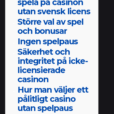
spela på casinon
utan svensk licens
Större val av spel
och bonusar
Ingen spelpaus
Säkerhet och
integritet på icke-
licensierade
casinon
Hur man väljer ett
pålitligt casino
utan spelpaus