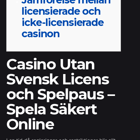
licensierade och
icke-licensierade
casinon
Casino Utan
Svensk Licens
och Spelpaus –
Spela Säkert
Online