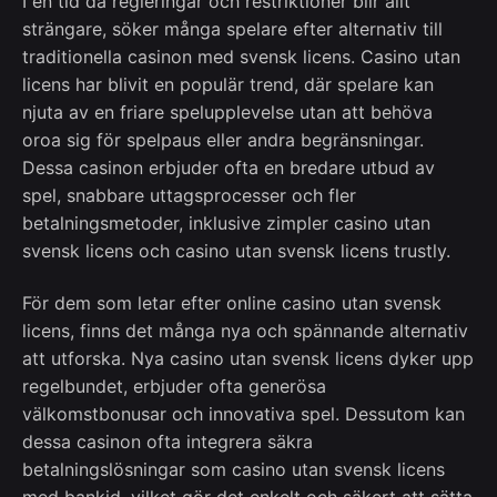
I en tid då regleringar och restriktioner blir allt
strängare, söker många spelare efter alternativ till
traditionella casinon med svensk licens. Casino utan
licens har blivit en populär trend, där spelare kan
njuta av en friare spelupplevelse utan att behöva
oroa sig för spelpaus eller andra begränsningar.
Dessa casinon erbjuder ofta en bredare utbud av
spel, snabbare uttagsprocesser och fler
betalningsmetoder, inklusive zimpler casino utan
svensk licens och casino utan svensk licens trustly.
För dem som letar efter online casino utan svensk
licens, finns det många nya och spännande alternativ
att utforska. Nya casino utan svensk licens dyker upp
regelbundet, erbjuder ofta generösa
välkomstbonusar och innovativa spel. Dessutom kan
dessa casinon ofta integrera säkra
betalningslösningar som casino utan svensk licens
med bankid, vilket gör det enkelt och säkert att sätta