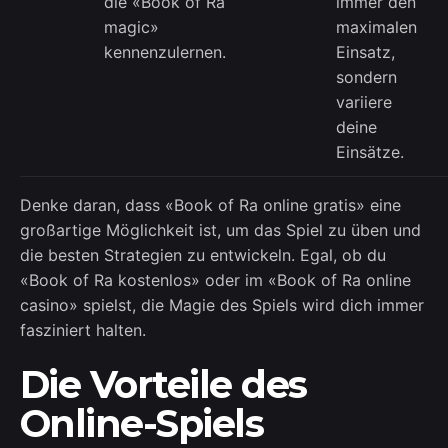
die «Book of Ra
immer den
magic»
maximalen
kennenzulernen.
Einsatz,
sondern
variiere
deine
Einsätze.
Denke daran, dass «Book of Ra online gratis» eine
großartige Möglichkeit ist, um das Spiel zu üben und
die besten Strategien zu entwickeln. Egal, ob du
«Book of Ra kostenlos» oder im «Book of Ra online
casino» spielst, die Magie des Spiels wird dich immer
fasziniert halten.
Die Vorteile des
Online-Spiels