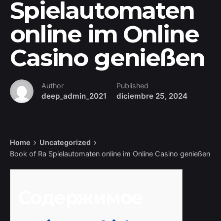
Spielautomaten
online im Online
Casino genießen
Author
Published
deep_admin_2021
diciembre 25, 2024
Home
Uncategorized
Book of Ra Spielautomaten online im Online Casino genießen
Содержимое