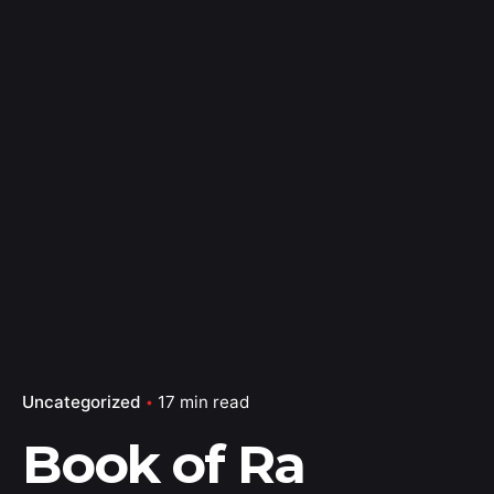
Uncategorized
17 min read
Book of Ra