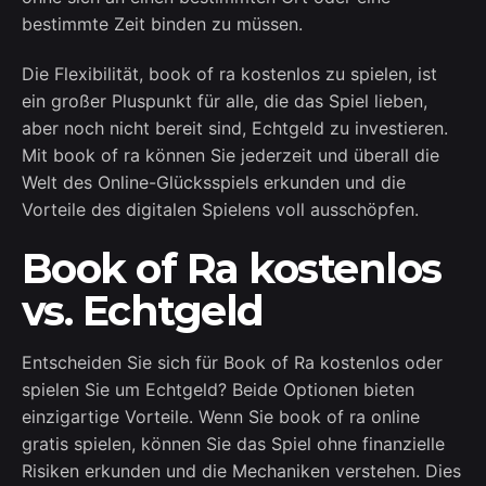
bestimmte Zeit binden zu müssen.
Die Flexibilität, book of ra kostenlos zu spielen, ist
ein großer Pluspunkt für alle, die das Spiel lieben,
aber noch nicht bereit sind, Echtgeld zu investieren.
Mit book of ra können Sie jederzeit und überall die
Welt des Online-Glücksspiels erkunden und die
Vorteile des digitalen Spielens voll ausschöpfen.
Book of Ra kostenlos
vs. Echtgeld
Entscheiden Sie sich für Book of Ra kostenlos oder
spielen Sie um Echtgeld? Beide Optionen bieten
einzigartige Vorteile. Wenn Sie book of ra online
gratis spielen, können Sie das Spiel ohne finanzielle
Risiken erkunden und die Mechaniken verstehen. Dies