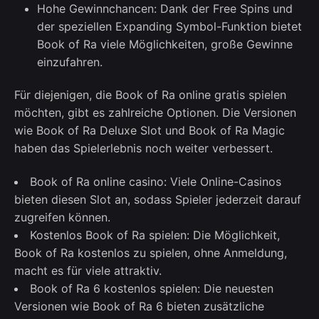
Hohe Gewinnchancen: Dank der Free Spins und
der speziellen Expanding Symbol-Funktion bietet
Book of Ra viele Möglichkeiten, große Gewinne
einzufahren.
Für diejenigen, die Book of Ra online gratis spielen
möchten, gibt es zahlreiche Optionen. Die Versionen
wie Book of Ra Deluxe Slot und Book of Ra Magic
haben das Spielerlebnis noch weiter verbessert.
Book of Ra online casino: Viele Online-Casinos
bieten diesen Slot an, sodass Spieler jederzeit darauf
zugreifen können.
Kostenlos Book of Ra spielen: Die Möglichkeit,
Book of Ra kostenlos zu spielen, ohne Anmeldung,
macht es für viele attraktiv.
Book of Ra 6 kostenlos spielen: Die neuesten
Versionen wie Book of Ra 6 bieten zusätzliche