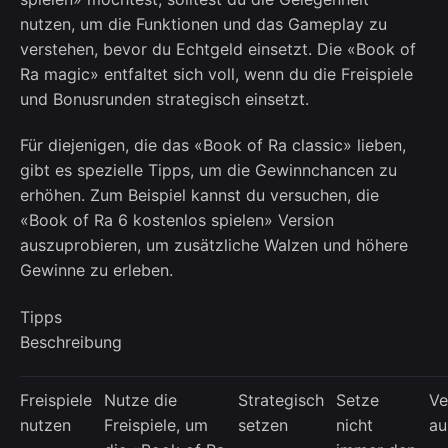
nutzen, um die Funktionen und das Gameplay zu
verstehen, bevor du Echtgeld einsetzt. Die «Book of
Ra magic» entfaltet sich voll, wenn du die Freispiele
und Bonusrunden strategisch einsetzt.
Für diejenigen, die das «Book of Ra classic» lieben,
gibt es spezielle Tipps, um die Gewinnchancen zu
erhöhen. Zum Beispiel kannst du versuchen, die
«Book of Ra 6 kostenlos spielen» Version
auszuprobieren, um zusätzliche Walzen und höhere
Gewinne zu erleben.
Tipps
Beschreibung
Freispiele
Nutze die
Strategisch
Setze
Ve
nutzen
Freispiele, um
setzen
nicht
au