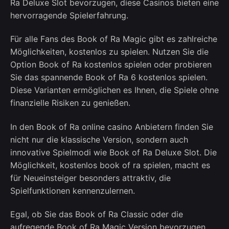
Ra Deluxe Slot bevorzugen, diese Casinos bieten eine
hervorragende Spielerfahrung.
Für alle Fans des Book of Ra Magic gibt es zahlreiche
Möglichkeiten, kostenlos zu spielen. Nutzen Sie die
Option Book of Ra kostenlos spielen oder probieren
Sie das spannende Book of Ra 6 kostenlos spielen.
Diese Varianten ermöglichen es Ihnen, die Spiele ohne
finanzielle Risiken zu genießen.
In den Book of Ra online casino Anbietern finden Sie
nicht nur die klassische Version, sondern auch
innovative Spielmodi wie Book of Ra Deluxe Slot. Die
Möglichkeit, kostenlos book of ra spielen, macht es
für Neueinsteiger besonders attraktiv, die
Spielfunktionen kennenzulernen.
Egal, ob Sie das Book of Ra Classic oder die
aufregende Book of Ra Magic Version bevorzugen,